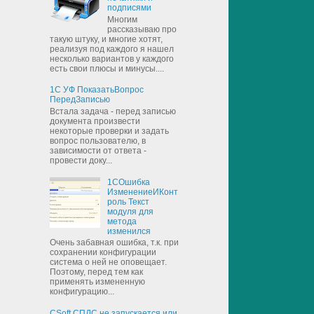
подписями
Многим
рассказываю про
такую штуку, и многие хотят,
реализуя под каждого я нашел
несколько вариантов у каждого
есть свои плюсы и минусы....
1С УФ ПоказатьВопрос
ПередЗаписью
Встала задача - перед записью
документа произвести
некоторые проверки и задать
вопрос пользователю, в
зависимости от ответа -
провести доку...
1СОшибка
ИзменениеИКонт
роль Текст
модуля для
метода
изменился
Очень забавная ошибка, т.к. при
сохранении конфигурации
система о ней не оповещает.
Поэтому, перед тем как
применять измененную
конфигурацию...
CSoft СПДС не запускается или