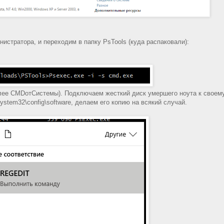
истратора, и переходим в папку PsTools (куда распаковали):
алее CMDотСистемы). Подключаем жесткий диск умершего ноута к своем
stem32\config\software, делаем его копию на всякий случай.