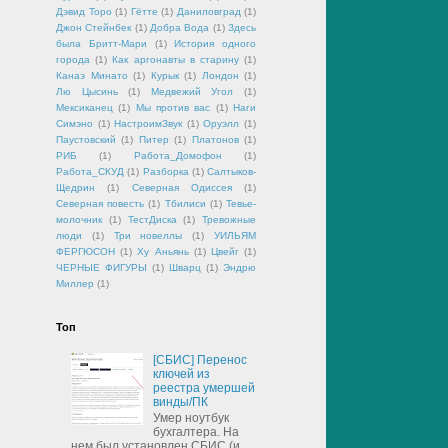
Дэвид Торо
(1)
Гётте
(1)
Даниловград
(1)
Джон Стейнбек
(1)
Добра Вода
(1)
Здесь
была Бритт-Мари
(1)
История одного
города
(1)
Как аргонавты в старину
(1)
Канаэ Минато
(1)
Курык
(1)
Лондон
(1)
Лю Цысинь
(1)
Медвежий Угол
(1)
Мексиканец
(1)
Мы против вас
(1)
Наги
Симэно
(1)
НастроимЗвук
(1)
Оруэлл
(1)
Паустовский
(1)
Питер
(1)
Платонов
(1)
РИБ
(1)
Работа_Домофон
(1)
Работа_СКУД
(1)
Разборка
(1)
Салтыков-
Щедрин
(1)
Северная Одиссея
(1)
Северная повесть
(1)
Тбилиси
(1)
Тевье-
молочник
(1)
ТестДиска
(1)
Тревожные
люди
(1)
Три новеллы
(1)
УИЛЬЯМ
ФЕРГЮСОН
(1)
Ху Аньянь
(1)
Цвейг
(1)
ЧЕРНЫЕ ФИГУРЫ
(1)
Шварц
(1)
Эндрю
Миллер
(1)
Топ
[СБИС] Перенос
ключей из
реестра умершей
винды/ПК
Умер ноутбук
бухгалтера. На
нем был установлен СБИС (и