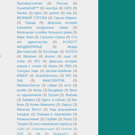
Противостояние
(6)
Россия
(6)
РукиНеИзЖ***
(6)
ноутбук
(6)
GPO
(5)
Samba
(5)
nginx
(5)
python
(5)
vba
(5)
ВЕЛИКИЙ ГЭТСБИ
(5)
Гарсиа Маркес
(5)
Города
(5)
Девушка которая
взрывала воздушные замки
(5)
Маленькая хозяйка большого дома
(5)
Марк Леви
(5)
Сильнее страха
(5)
Сто
лет одиночества
(5)
Ф.СКОТТ
ФИЦДЖЕРАЛЬД
(5)
Федор
Достоевский
(5)
Exchange
(4)
OS7070
у
(4)
Windows
(4)
docker
(4)
ovpn
(4)
snmp
(4)
АТС
(4)
Девушка которая
играла с огнем
(4)
Игрок
(4)
ПВХ
(4)
Сентрал парк
(4)
Шолом-Алейхем
(4)
ЮМОР
(4)
ActiveDirectory
(3)
RPI
(3)
Soft
(3)
WebCSSHTML
(3)
WindowsServer
(3)
cobian
(3)
error
(3)
postfix
(3)
Актау
(3)
Брэдбери
(3)
Вино
из одуванчиков
(3)
Грузия
(3)
Жабляк
(3)
Забавно
(3)
Здесь и сейчас
(3)
Кен
Кизи
(3)
Колин Маккалоу
(3)
Ларгус
(3)
Мальчик Моттл
(3)
Над кукушкиным
гнездом
(3)
Поющие в терновнике
(3)
Размышления
(3)
Сербия
(3)
Театр
(3)
Турция
(3)
восстановление корпуса
(3)
1Q84
(2)
1СКонвертация
(2)
Chrome
(2)
DVR
(2)
Hik
(2)
Notepad++
(2)