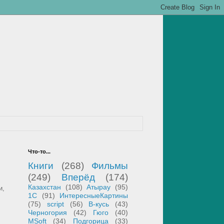
Что-то...
Книги
(268)
Фильмы
(249)
Вперёд
(174)
Казахстан
(108)
Атырау
(95)
и,
1С
(91)
ИнтересныеКартины
(75)
script
(56)
В-кусь
(43)
Черногория
(42)
Гюго
(40)
MSoft
(34)
Подгорица
(33)