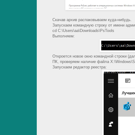
Скачав архив распаковываем куда-нибудь.
Запускаем командную строку от имени админ
cd C:\Users\aa\Downloads\PsTools
Выполняем:
Откроется новое окно командной строки (д
ПК, проверяем наличие файла X:\Windows\Sy
Запускаем редактор реестра: