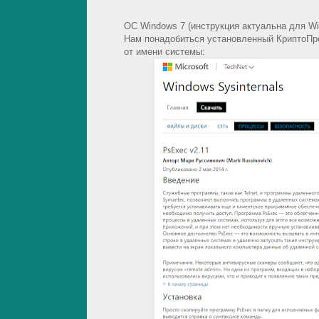
ОС Windows 7 (инструкция актуальна для Win
Нам понадобиться установленный КриптоПр
от имени системы: