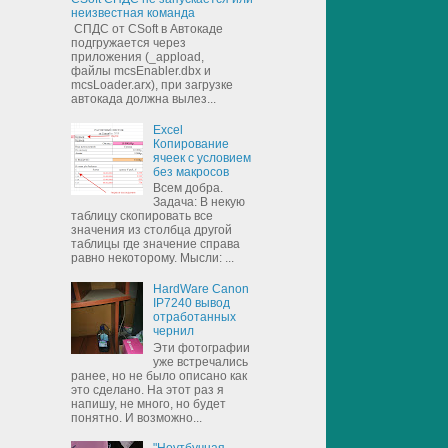
неизвестная команда
СПДС от CSoft в Автокаде
подгружается через
приложения (_appload,
файлы mcsEnabler.dbx и
mcsLoader.arx), при загрузке
автокада должна вылез...
Excel
Копирование
ячеек с условием
без макросов
Всем добра.
Задача: В некую
таблицу скопировать все
значения из столбца другой
таблицы где значение справа
равно некоторому. Мысли: ...
HardWare Canon
IP7240 вывод
отработанных
чернил
Эти фотографии
уже встречались
ранее, но не было описано как
это сделано. На этот раз я
напишу, не много, но будет
понятно. И возможно...