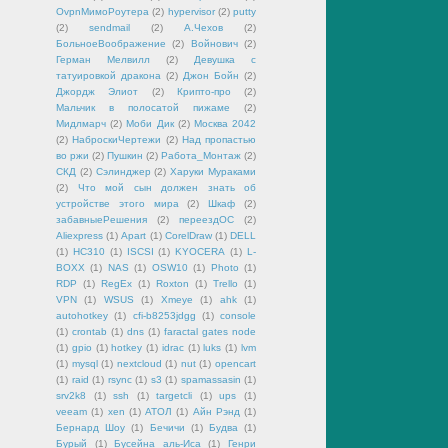
OvpnМимоРоутера
(2)
hypervisor
(2)
putty
(2)
sendmail
(2)
А.Чехов
(2)
БольноеВоображение
(2)
Войнович
(2)
Герман Мелвилл
(2)
Девушка с
татуировкой дракона
(2)
Джон Бойн
(2)
Джордж Элиот
(2)
Крипто-про
(2)
Мальчик в полосатой пижаме
(2)
Мидлмарч
(2)
Моби Дик
(2)
Москва 2042
(2)
НаброскиЧертежи
(2)
Над пропастью
во ржи
(2)
Пушкин
(2)
Работа_Монтаж
(2)
СКД
(2)
Сэлинджер
(2)
Харуки Мураками
(2)
Что мой сын должен знать об
устройстве этого мира
(2)
Шкаф
(2)
забавныеРешения
(2)
переездОС
(2)
Aliexpress
(1)
Apart
(1)
CorelDraw
(1)
DELL
(1)
HC310
(1)
ISCSI
(1)
KYOCERA
(1)
L-
BOXX
(1)
NAS
(1)
OSW10
(1)
Photo
(1)
RDP
(1)
RegEx
(1)
Roxton
(1)
Trello
(1)
VPN
(1)
WSUS
(1)
Xmeye
(1)
ahk
(1)
autohotkey
(1)
cfi-b8253jdgg
(1)
console
(1)
crontab
(1)
dns
(1)
faractal gates node
(1)
gpio
(1)
hotkey
(1)
idrac
(1)
luks
(1)
lvm
(1)
mysql
(1)
nextcloud
(1)
nut
(1)
opencart
(1)
raid
(1)
rsync
(1)
s3
(1)
spamassasin
(1)
srv2k8
(1)
ssh
(1)
targetcli
(1)
ups
(1)
veeam
(1)
xen
(1)
АТОЛ
(1)
Айн Рэнд
(1)
Бернард Шоу
(1)
Бечичи
(1)
Будва
(1)
Бурый
(1)
Бусейна аль-Иса
(1)
Генри