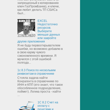
запрещенный к копированию
ключ ГазПромБанка), и ключи,
как любит делать ТП СБИСа
был...
EXCEL
Недостаточно
ресурсов.
Выберите
меньше данных
или закройте
другие приложения
Я не буду первооткрывателем
ошибки, но возможно добавлю в
в свою карму чужого
сэкономленного времени. Я
мучился с этой ошибкой
полгода...
1с 8.3 Поиск по нескольким
реквизитам в справочнике
Стояла задача найти
Конрагента в справочнике по
ИНН и КПП (кто знает, что такое
обособленное подразделение,
поймет). Логика проста - найти
...
1С 8.2 Счет на
оплату с
печатями и