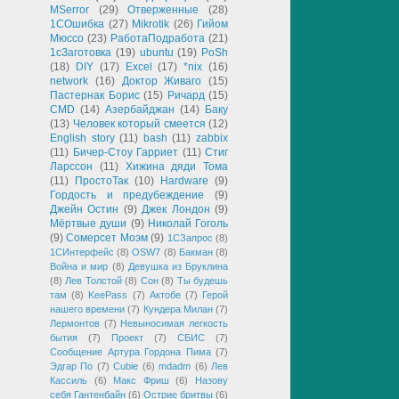
MSerror
(29)
Отверженные
(28)
1СОшибка
(27)
Mikrotik
(26)
Гийом
Мюссо
(23)
РаботаПодработа
(21)
1сЗаготовка
(19)
ubuntu
(19)
PoSh
(18)
DIY
(17)
Excel
(17)
*nix
(16)
network
(16)
Доктор Живаго
(15)
Пастернак Борис
(15)
Ричард
(15)
CMD
(14)
Азербайджан
(14)
Баку
(13)
Человек который смеется
(12)
English story
(11)
bash
(11)
zabbix
(11)
Бичер-Стоу Гарриет
(11)
Стиг
Ларссон
(11)
Хижина дяди Тома
(11)
ПростоТак
(10)
Hardware
(9)
Гордость и предубеждение
(9)
Джейн Остин
(9)
Джек Лондон
(9)
Мёртвые души
(9)
Николай Гоголь
(9)
Сомерсет Моэм
(9)
1СЗапрос
(8)
1СИнтерфейс
(8)
OSW7
(8)
Бакман
(8)
Война и мир
(8)
Девушка из Бруклина
(8)
Лев Толстой
(8)
Сон
(8)
Ты будешь
там
(8)
KeePass
(7)
Актобе
(7)
Герой
нашего времени
(7)
Кундера Милан
(7)
Лермонтов
(7)
Невыносимая легкость
бытия
(7)
Проект
(7)
СБИС
(7)
Сообщение Артура Гордона Пима
(7)
Эдгар По
(7)
Cubie
(6)
mdadm
(6)
Лев
Кассиль
(6)
Макс Фриш
(6)
Назову
себя Гантенбайн
(6)
Острие бритвы
(6)