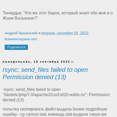
Тенердье: "Кто же этот барон, который знает обо мне и о
Жане Вальжане?"
Андрей Аршанский
в
вторник, сентября 20, 2022
Комментариев нет:
Поделиться
понедельник, 19 сентября 2022 г.
rsync: send_files failed to open
Permission denied (13)
rsync: send_files failed to open
"/last/etc/php/7.0/apache2/conf.d/20-wddx.ini": Permission
denied (13)
попытка скопировать файл выдала более подробную
ошибку - cp cannot stat, команда stat выдала такую же