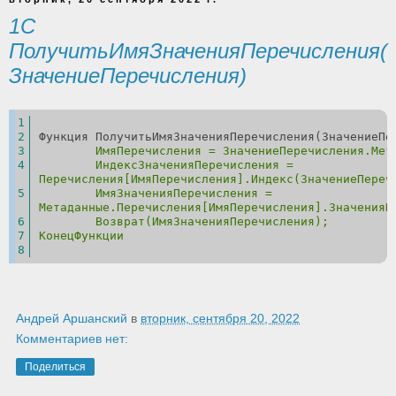
1C
ПолучитьИмяЗначенияПеречисления(
ЗначениеПеречисления)
Функция ПолучитьИмяЗначенияПеречисления(ЗначениеПе
	ИмяПеречисления = ЗначениеПеречисления.Мет
	ИндексЗначенияПеречисления = 
Перечисления[ИмяПеречисления].Индекс(ЗначениеПереч
	ИмяЗначенияПеречисления = 
Метаданные.Перечисления[ИмяПеречисления].ЗначенияП
	Возврат(ИмяЗначенияПеречисления);	
КонецФункции
Андрей Аршанский
в
вторник, сентября 20, 2022
Комментариев нет:
Поделиться