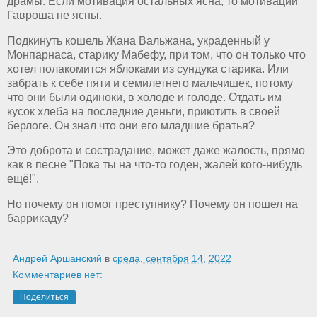
драмы. Если мотивация остальных ясна, то мотивации
Гавроша не ясны.
Подкинуть кошель Жана Вальжана, украденный у
Монпарнаса, старику Мабефу, при том, что он только что
хотел полакомится яблоками из сундука старика. Или
забрать к себе пяти и семилетнего мальчишек, потому
что они были одиноки, в холоде и голоде. Отдать им
кусок хлеба на последние деньги, приютить в своей
берлоге. Он знал что они его младшие братья?
Это доброта и сострадание, может даже жалость, прямо
как в песне "Пока ты на что-то годен, жалей кого-нибудь
ещё!".
Но почему он помог преступнику? Почему он пошел на
баррикаду?
Андрей Аршанский
в
среда, сентября 14, 2022
Комментариев нет:
Поделиться