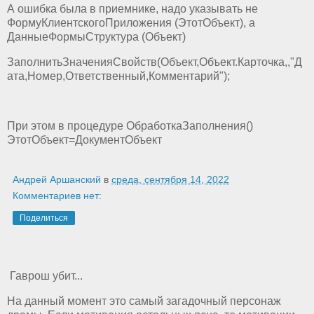
А ошибка была в приемнике, надо указывать не
ФормуКлиентскогоПриложения (ЭтотОбъект), а
ДанныеФормыСтруктура (Объект)
ЗаполнитьЗначенияСвойств(Объект,Объект.Карточка,,"Д
ата,Номер,Ответственный,Комментарий");
При этом в процедуре ОбработкаЗаполнения()
ЭтотОбъект=ДокументОбъект
Андрей Аршанский
в
среда, сентября 14, 2022
Комментариев нет:
Поделиться
Гаврош убит...
На данный момент это самый загадочный персонаж