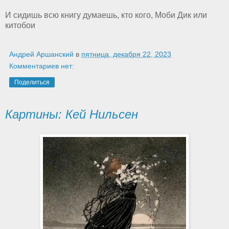
И сидишь всю книгу думаешь, кто кого, Моби Дик или
китобои
Андрей Аршанский
в
пятница, декабря 22, 2023
Комментариев нет:
Поделиться
Картины: Кей Нильсен