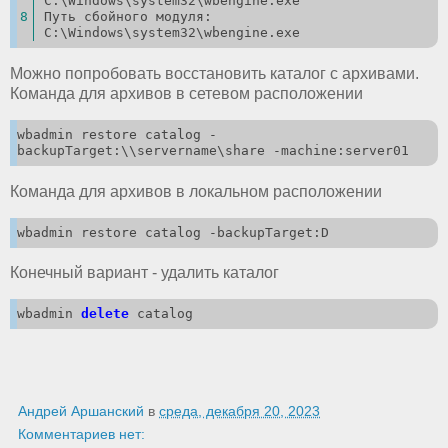
C:\Windows\system32\wbengine.exe
Путь сбойного модуля: 
C:\Windows\system32\wbengine.exe
Можно попробовать восстановить каталог с архивами.
Команда для архивов в сетевом расположении
wbadmin restore catalog -
backupTarget:\\servername\share -machine:server01
Команда для архивов в локальном расположении
wbadmin restore catalog -backupTarget:D
Конечный вариант - удалить каталог
wbadmin 
delete
 catalog
Андрей Аршанский
в
среда, декабря 20, 2023
Комментариев нет: