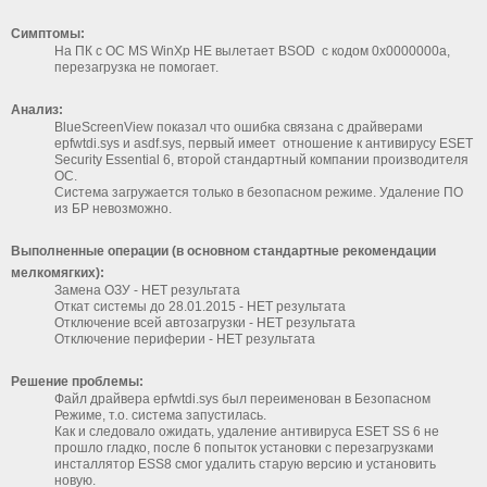
Симптомы:
На ПК с ОС MS WinXp HE вылетает BSOD с кодом 0x0000000a,
перезагрузка не помогает.
Анализ:
BlueScreenView показал что ошибка связана с драйверами
epfwtdi.sys и asdf.sys, первый имеет отношение к антивирусу ESET
Security Essential 6, второй стандартный компании производителя
ОС.
Система загружается только в безопасном режиме. Удаление ПО
из БР невозможно.
Выполненные операции (в основном стандартные рекомендации
мелкомягких):
Замена ОЗУ - НЕТ результата
Откат системы до 28.01.2015 - НЕТ результата
Отключение всей автозагрузки - НЕТ результата
Отключение периферии - НЕТ результата
Решение проблемы:
Файл драйвера epfwtdi.sys был переименован в Безопасном
Режиме, т.о. система запустилась.
Как и следовало ожидать, удаление антивируса ESET SS 6 не
прошло гладко, после 6 попыток установки с перезагрузками
инсталлятор ESS8 смог удалить старую версию и установить
новую.