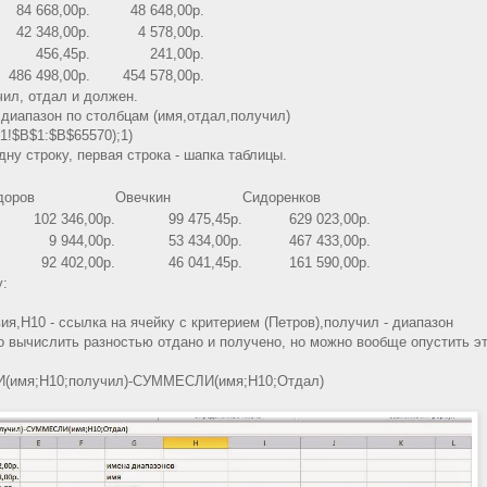
84 668,00р.
48 648,00р.
42 348,00р.
4 578,00р.
456,45р.
241,00р.
486 498,00р.
454 578,00р.
чил, отдал и должен.
диапазон по столбцам (имя,отдал,получил)
$B$1:$B$65570);1)
ну строку, первая строка - шапка таблицы.
доров
Овечкин
Сидоренков
102 346,00р.
99 475,45р.
629 023,00р.
9 944,00р.
53 434,00р.
467 433,00р.
92 402,00р.
46 041,45р.
161 590,00р.
у:
вия,H10 - ссылка на ячейку с критерием (Петров),получил - диапазон
вычислить разностью отдано и получено, но можно вообще опустить э
учил)-СУММЕСЛИ(имя;H10;Отдал)