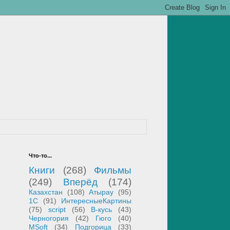
Что-то...
Книги
(268)
Фильмы
(249)
Вперёд
(174)
Казахстан
(108)
Атырау
(95)
1С
(91)
ИнтересныеКартины
(75)
script
(56)
В-кусь
(43)
Черногория
(42)
Гюго
(40)
MSoft
(34)
Подгорица
(33)