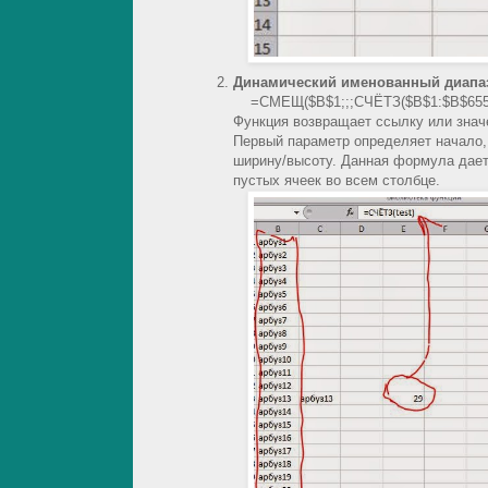
Динамический именованный диапа
=СМЕЩ($B$1;;;СЧЁТЗ($B$1:$B$6553
Функция возвращает ссылку или значе
Первый параметр определяет начало, 
ширину/высоту. Данная формула дает
пустых ячеек во всем столбце.