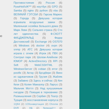
Противостояние
(6)
Россия
(6)
РукиНеИзЖ***
(6)
ноутбук
(6)
GPO
(5)
Samba
(5)
nginx
(5)
python
(5)
vba
(5)
ВЕЛИКИЙ ГЭТСБИ
(5)
Гарсиа Маркес
(5)
Города
(5)
Девушка которая
взрывала воздушные замки
(5)
Маленькая хозяйка большого дома
(5)
Марк Леви
(5)
Сильнее страха
(5)
Сто
лет одиночества
(5)
Ф.СКОТТ
не
ФИЦДЖЕРАЛЬД
(5)
Федор
Достоевский
(5)
Exchange
(4)
OS7070
(4)
Windows
(4)
docker
(4)
ovpn
(4)
snmp
(4)
АТС
(4)
Девушка которая
играла с огнем
(4)
Игрок
(4)
ПВХ
(4)
Сентрал парк
(4)
Шолом-Алейхем
(4)
ЮМОР
(4)
ActiveDirectory
(3)
RPI
(3)
Soft
(3)
WebCSSHTML
(3)
WindowsServer
(3)
cobian
(3)
error
(3)
postfix
(3)
Актау
(3)
Брэдбери
(3)
Вино
из одуванчиков
(3)
Грузия
(3)
Жабляк
(3)
Забавно
(3)
Здесь и сейчас
(3)
Кен
Кизи
(3)
Колин Маккалоу
(3)
Ларгус
(3)
Мальчик Моттл
(3)
Над кукушкиным
гнездом
(3)
Поющие в терновнике
(3)
Размышления
(3)
Сербия
(3)
Театр
(3)
Турция
(3)
восстановление корпуса
(3)
1Q84
(2)
1СКонвертация
(2)
Chrome
(2)
DVR
(2)
Hik
(2)
Notepad++
(2)