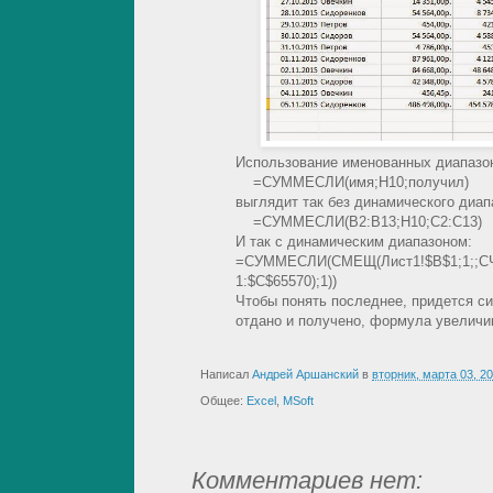
Использование именованных диапазо
=СУММЕСЛИ(имя;H10;получил)
выглядит так без динамического диап
=СУММЕСЛИ(B2:B13;H10;C2:C13)
И так с динамическим диапазоном:
=СУММЕСЛИ(СМЕЩ(Лист1!$B$1;1;;СЧЁ
1:$C$65570);1))
Чтобы понять последнее, придется си
отдано и получено, формула увеличива
Написал
Андрей Аршанский
в
вторник, марта 03, 2
Общее:
Excel
,
MSoft
Комментариев нет: