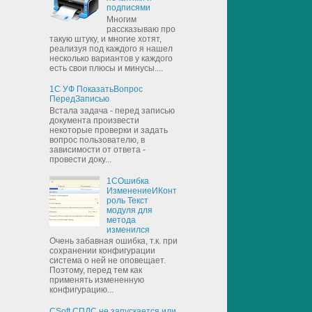
подписями
Многим
рассказываю про
такую штуку, и многие хотят,
реализуя под каждого я нашел
несколько вариантов у каждого
есть свои плюсы и минусы....
1С УФ ПоказатьВопрос
ПередЗаписью
Встала задача - перед записью
документа произвести
некоторые проверки и задать
вопрос пользователю, в
зависимости от ответа -
провести доку...
1СОшибка
ИзменениеИКонт
роль Текст
модуля для
метода
изменился
Очень забавная ошибка, т.к. при
сохранении конфигурации
система о ней не оповещает.
Поэтому, перед тем как
применять измененную
конфигурацию...
CSoft СПДС не запускается или