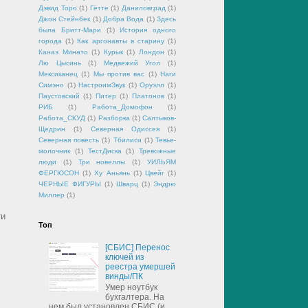
Дэвид Торо
(1)
Гётте
(1)
Даниловград
(1)
Джон Стейнбек
(1)
Добра Вода
(1)
Здесь
была Бритт-Мари
(1)
История одного
города
(1)
Как аргонавты в старину
(1)
Канаэ Минато
(1)
Курык
(1)
Лондон
(1)
Лю Цысинь
(1)
Медвежий Угол
(1)
Мексиканец
(1)
Мы против вас
(1)
Наги
Симэно
(1)
НастроимЗвук
(1)
Оруэлл
(1)
Паустовский
(1)
Питер
(1)
Платонов
(1)
РИБ
(1)
Работа_Домофон
(1)
Работа_СКУД
(1)
Разборка
(1)
Салтыков-
Щедрин
(1)
Северная Одиссея
(1)
Северная повесть
(1)
Тбилиси
(1)
Тевье-
молочник
(1)
ТестДиска
(1)
Тревожные
люди
(1)
Три новеллы
(1)
УИЛЬЯМ
ФЕРГЮСОН
(1)
Ху Аньянь
(1)
Цвейг
(1)
ЧЕРНЫЕ ФИГУРЫ
(1)
Шварц
(1)
Эндрю
Миллер
(1)
ти
Топ
[СБИС] Перенос
ключей из
реестра умершей
винды/ПК
Умер ноутбук
бухгалтера. На
нем был установлен СБИС (и