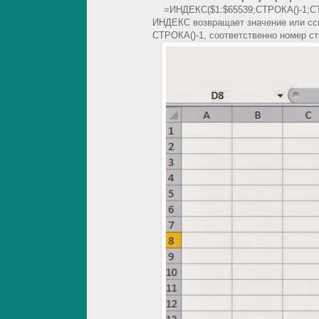
=ИНДЕКС($1:$65539;СТРОКА()-1;С
ИНДЕКС возвращает значение или сс
СТРОКА()-1, соответственно номер ст