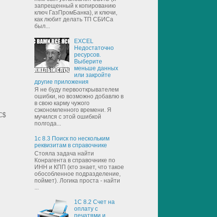
запрещенный к копированию
ключ ГазПромБанка), и ключи,
как любит делать ТП СБИСа
был...
EXCEL
Недостаточно
ресурсов.
Выберите
меньше данных
или закройте
другие приложения
Я не буду первооткрывателем
ошибки, но возможно добавлю в
в свою карму чужого
сэкономленного времени. Я
C$
мучился с этой ошибкой
полгода...
1с 8.3 Поиск по нескольким
реквизитам в справочнике
Стояла задача найти
Конрагента в справочнике по
ИНН и КПП (кто знает, что такое
обособленное подразделение,
поймет). Логика проста - найти
...
1С 8.2 Счет на
оплату с
печатями и