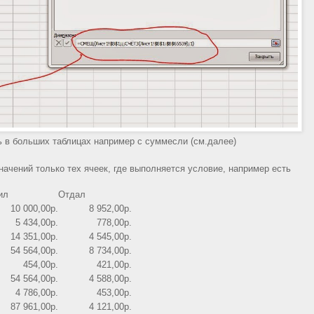
ь в больших таблицах например с суммесли (см.далее)
ачений только тех ячеек, где выполняется условие, например есть
ил
Отдал
10 000,00р.
8 952,00р.
5 434,00р.
778,00р.
14 351,00р.
4 545,00р.
54 564,00р.
8 734,00р.
454,00р.
421,00р.
54 564,00р.
4 588,00р.
4 786,00р.
453,00р.
87 961,00р.
4 121,00р.