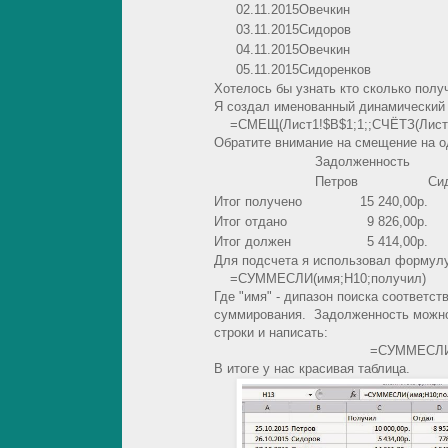
02.11.2015
Овечкин
03.11.2015
Сидоров
04.11.2015
Овечкин
05.11.2015
Сидоренков
Хотелось бы узнать кто сколько полу
Я создал именованный динамический 
=СМЕЩ(Лист1!$B$1;1;;СЧЁТЗ(Лист1!
Обратите внимание на смещение на од
Задолженность
Петров
Си
Итог получено
15 240,00р.
Итог отдано
9 826,00р.
Итог должен
5 414,00р.
Для подсчета я использовал формул
=СУММЕСЛИ(имя;H10;получил)
Где "имя" - дипазон поиска соответст
суммирования. Задолженность можно 
строки и написать:
=СУММЕСЛИ(имя;H10;пол
В итоге у нас красивая таблица.