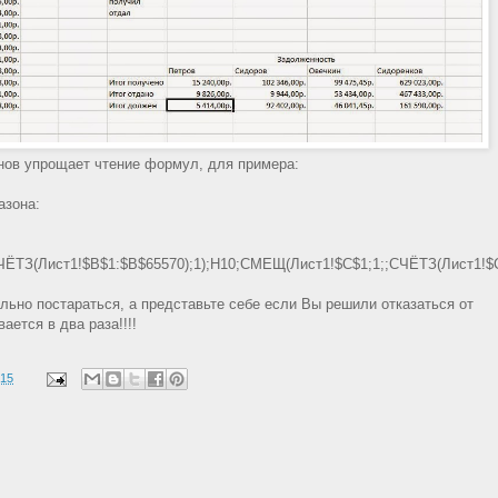
нов упрощает чтение формул, для примера:
азона:
ТЗ(Лист1!$B$1:$B$65570);1);H10;СМЕЩ(Лист1!$C$1;1;;СЧЁТЗ(Лист1!$
льно постараться, а представьте себе если Вы решили отказаться от
ется в два раза!!!!
015