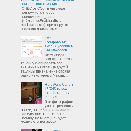
неизвестная команда
СПДС от CSoft в Автокаде
подгружается через
ее
приложения (_appload,
файлы mcsEnabler.dbx и
mcsLoader.arx), при загрузке
автокада должна вылез...
Excel
Копирование
ячеек с условием
без макросов
Всем добра.
Задача: В некую
таблицу скопировать все
значения из столбца другой
таблицы где значение справа
равно некоторому. Мысли: ...
HardWare Canon
IP7240 вывод
отработанных
чернил
Эти фотографии
уже встречались
ранее, но не было описано как
это сделано. На этот раз я
напишу, не много, но будет
понятно. И возможно...