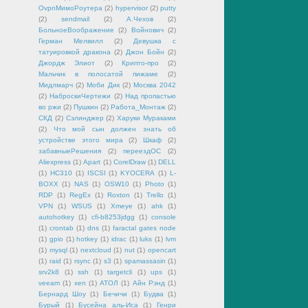
OvpnМимоРоутера
(2)
hypervisor
(2)
putty
(2)
sendmail
(2)
А.Чехов
(2)
БольноеВоображение
(2)
Войнович
(2)
Герман Мелвилл
(2)
Девушка с
татуировкой дракона
(2)
Джон Бойн
(2)
Джордж Элиот
(2)
Крипто-про
(2)
Мальчик в полосатой пижаме
(2)
Мидлмарч
(2)
Моби Дик
(2)
Москва 2042
(2)
НаброскиЧертежи
(2)
Над пропастью
во ржи
(2)
Пушкин
(2)
Работа_Монтаж
(2)
СКД
(2)
Сэлинджер
(2)
Харуки Мураками
(2)
Что мой сын должен знать об
устройстве этого мира
(2)
Шкаф
(2)
забавныеРешения
(2)
переездОС
(2)
Aliexpress
(1)
Apart
(1)
CorelDraw
(1)
DELL
(1)
HC310
(1)
ISCSI
(1)
KYOCERA
(1)
L-
BOXX
(1)
NAS
(1)
OSW10
(1)
Photo
(1)
RDP
(1)
RegEx
(1)
Roxton
(1)
Trello
(1)
VPN
(1)
WSUS
(1)
Xmeye
(1)
ahk
(1)
autohotkey
(1)
cfi-b8253jdgg
(1)
console
(1)
crontab
(1)
dns
(1)
faractal gates node
(1)
gpio
(1)
hotkey
(1)
idrac
(1)
luks
(1)
lvm
(1)
mysql
(1)
nextcloud
(1)
nut
(1)
opencart
(1)
raid
(1)
rsync
(1)
s3
(1)
spamassasin
(1)
srv2k8
(1)
ssh
(1)
targetcli
(1)
ups
(1)
veeam
(1)
xen
(1)
АТОЛ
(1)
Айн Рэнд
(1)
Бернард Шоу
(1)
Бечичи
(1)
Будва
(1)
Бурый
(1)
Бусейна аль-Иса
(1)
Генри