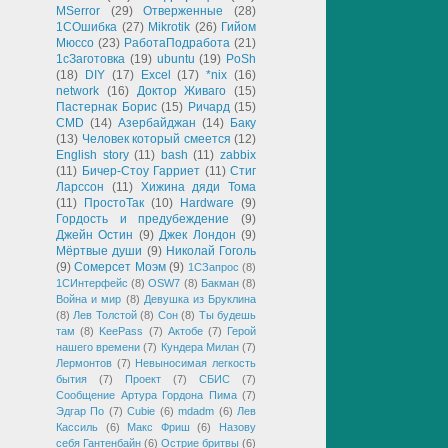
MSerror
(29)
Отверженные
(28)
1СОшибка
(27)
Mikrotik
(26)
Гийом
Мюссо
(23)
РаботаПодработа
(21)
1сЗаготовка
(19)
ubuntu
(19)
PoSh
(18)
DIY
(17)
Excel
(17)
*nix
(16)
network
(16)
Доктор Живаго
(15)
Пастернак Борис
(15)
Ричард
(15)
CMD
(14)
Азербайджан
(14)
Баку
(13)
Человек который смеется
(12)
English story
(11)
bash
(11)
zabbix
(11)
Бичер-Стоу Гарриет
(11)
Стиг
Ларссон
(11)
Хижина дяди Тома
(11)
ПростоТак
(10)
Hardware
(9)
Гордость и предубеждение
(9)
Джейн Остин
(9)
Джек Лондон
(9)
Мёртвые души
(9)
Николай Гоголь
(9)
Сомерсет Моэм
(9)
1СЗапрос
(8)
1СИнтерфейс
(8)
OSW7
(8)
Бакман
(8)
Война и мир
(8)
Девушка из Бруклина
(8)
Лев Толстой
(8)
Сон
(8)
Ты будешь
там
(8)
KeePass
(7)
Актобе
(7)
Герой
нашего времени
(7)
Кундера Милан
(7)
Лермонтов
(7)
Невыносимая легкость
бытия
(7)
Проект
(7)
СБИС
(7)
Сообщение Артура Гордона Пима
(7)
Эдгар По
(7)
Cubie
(6)
mdadm
(6)
Лев
Кассиль
(6)
Макс Фриш
(6)
Назову
себя Гантенбайн
(6)
Острие бритвы
(6)