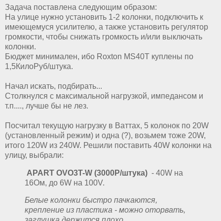
Задача поставлена следующим образом:
На улице нужно установить 1-2 колонки, подключить к
имеющемуся усилителю, а также установить регулятор
громкости, чтобы снижать громкость и/или выключать
колонки.
Бюджет минимален, ибо Roxton MS40T куплены по
1,5КилоРуб/штука.
Начал искать, подбирать...
Столкнулся с максимальной нагрузкой, импедансом и
т.п...., лучше бы не лез.
Посчитал текущую нагрузку в Ваттах, 5 колонок по 20W
(установленный режим) и одна (?), возьмем тоже 20W,
итого 120W из 240W. Решили поставить 40W колонки на
улицу, выбрали:
APART OVO3T-W (3000Р/штука)
- 40W на
16Ом, до 6W на 100V.
Белые колонки быстро пачкаются,
крепление из пластика - можно оторвать,
заглушка держится плохо.