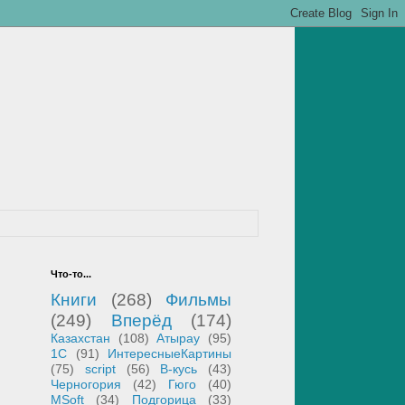
Что-то...
Книги
(268)
Фильмы
(249)
Вперёд
(174)
Казахстан
(108)
Атырау
(95)
1С
(91)
ИнтересныеКартины
(75)
script
(56)
В-кусь
(43)
Черногория
(42)
Гюго
(40)
MSoft
(34)
Подгорица
(33)