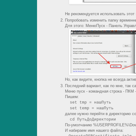
Не рекомендуется использовать этот
Попробовать изменить папку временн
Для этого: МенюПуск - Панель Управле
Но, как видите, кнопка не всегда акти
Последний вариант, как по мне, так 
Меню пуск - командная строка - ПКМ 
Пишем:
set tmp = нашПуть
set temp = нашПуть
далее нужно перейти в директорию 
cd ПутьДоДиректории
По-умолчанию %USERPROFILE%\Dow
И набираем имя нашего файла: