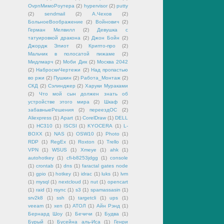
OvpnМимоРоутера
(2)
hypervisor
(2)
putty
(2)
sendmail
(2)
А.Чехов
(2)
БольноеВоображение
(2)
Войнович
(2)
Герман Мелвилл
(2)
Девушка с
татуировкой дракона
(2)
Джон Бойн
(2)
Джордж Элиот
(2)
Крипто-про
(2)
Мальчик в полосатой пижаме
(2)
Мидлмарч
(2)
Моби Дик
(2)
Москва 2042
(2)
НаброскиЧертежи
(2)
Над пропастью
во ржи
(2)
Пушкин
(2)
Работа_Монтаж
(2)
СКД
(2)
Сэлинджер
(2)
Харуки Мураками
(2)
Что мой сын должен знать об
устройстве этого мира
(2)
Шкаф
(2)
забавныеРешения
(2)
переездОС
(2)
Aliexpress
(1)
Apart
(1)
CorelDraw
(1)
DELL
(1)
HC310
(1)
ISCSI
(1)
KYOCERA
(1)
L-
BOXX
(1)
NAS
(1)
OSW10
(1)
Photo
(1)
RDP
(1)
RegEx
(1)
Roxton
(1)
Trello
(1)
VPN
(1)
WSUS
(1)
Xmeye
(1)
ahk
(1)
autohotkey
(1)
cfi-b8253jdgg
(1)
console
(1)
crontab
(1)
dns
(1)
faractal gates node
(1)
gpio
(1)
hotkey
(1)
idrac
(1)
luks
(1)
lvm
(1)
mysql
(1)
nextcloud
(1)
nut
(1)
opencart
(1)
raid
(1)
rsync
(1)
s3
(1)
spamassasin
(1)
srv2k8
(1)
ssh
(1)
targetcli
(1)
ups
(1)
veeam
(1)
xen
(1)
АТОЛ
(1)
Айн Рэнд
(1)
Бернард Шоу
(1)
Бечичи
(1)
Будва
(1)
Бурый
(1)
Бусейна аль-Иса
(1)
Генри