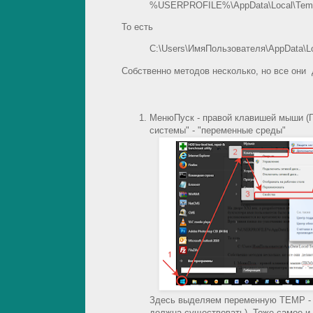
%USERPROFILE%\AppData\Local\Tem
То есть
C:\Users\ИмяПользователя\AppData\L
Собственно методов несколько, но все они
МенюПуск - правой клавишей мыши (П
системы" - "переменные среды"
Здесь выделяем переменную TEMP - Из
должна существовать). Тоже самое 