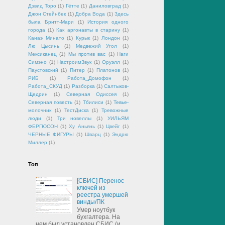
Дэвид Торо
(1)
Гётте
(1)
Даниловград
(1)
Джон Стейнбек
(1)
Добра Вода
(1)
Здесь
была Бритт-Мари
(1)
История одного
города
(1)
Как аргонавты в старину
(1)
Канаэ Минато
(1)
Курык
(1)
Лондон
(1)
Лю Цысинь
(1)
Медвежий Угол
(1)
Мексиканец
(1)
Мы против вас
(1)
Наги
Симэно
(1)
НастроимЗвук
(1)
Оруэлл
(1)
Паустовский
(1)
Питер
(1)
Платонов
(1)
РИБ
(1)
Работа_Домофон
(1)
Работа_СКУД
(1)
Разборка
(1)
Салтыков-
Щедрин
(1)
Северная Одиссея
(1)
Северная повесть
(1)
Тбилиси
(1)
Тевье-
молочник
(1)
ТестДиска
(1)
Тревожные
люди
(1)
Три новеллы
(1)
УИЛЬЯМ
ФЕРГЮСОН
(1)
Ху Аньянь
(1)
Цвейг
(1)
ЧЕРНЫЕ ФИГУРЫ
(1)
Шварц
(1)
Эндрю
Миллер
(1)
Топ
[СБИС] Перенос
ключей из
реестра умершей
винды/ПК
Умер ноутбук
бухгалтера. На
нем был установлен СБИС (и