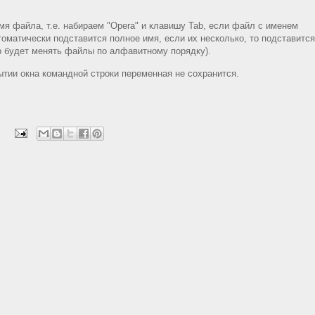
я файла, т.е. набираем "Opera" и клавишу Tab, если файл с именем
томатически подставится полное имя, если их несколько, то подставится
b будет менять файлы по алфавитному порядку).
ытии окна командной строки переменная не сохранится.