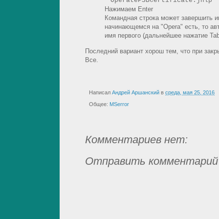
OperatePSBCertificate.jnlp
Нажимаем Enter
Командная строка может завершить им
начинающемся на "Opera" есть, то ав
имя первого (дальнейшее нажатие Ta
Последний вариант хорош тем, что при закр
Все.
Написал
Андрей Аршанский
в
среда, мая 25, 2016
Общее:
MSerror
Комментариев нет:
Отправить комментарий