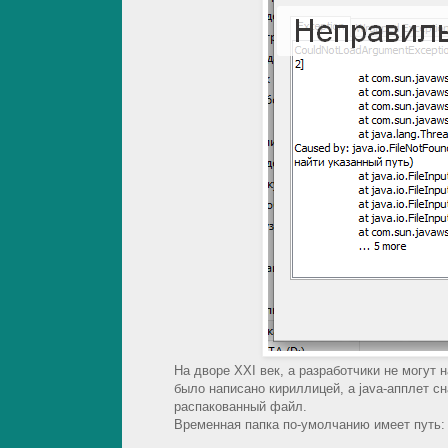
На дворе XXI век, а разработчики не могут 
было написано кириллицей, а java-апплет с
распакованный файл.
Временная папка по-умолчанию имеет путь: