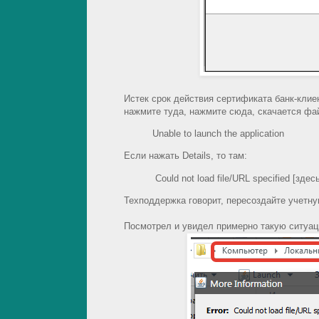
Истек срок действия сертификата банк-клиен
нажмите туда, нажмите сюда, скачается файл 
Unable to launch the application
Если нажать Details, то там:
Could not load file/URL specified [здес
Техподдержка говорит, пересоздайте учетну
Посмотрел и увидел примерно такую ситуац