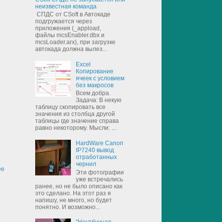
неизвестная команда
СПДС от CSoft в Автокаде
подгружается через
приложения (_appload,
файлы mcsEnabler.dbx и
mcsLoader.arx), при загрузке
автокада должна вылез...
Excel
Копирование
ячеек с условием
без макросов
Всем добра.
Задача: В некую
таблицу скопировать все
значения из столбца другой
таблицы где значение справа
равно некоторому. Мысли: ...
HardWare Canon
IP7240 вывод
отработанных
чернил
ее
Эти фотографии
уже встречались
ранее, но не было описано как
это сделано. На этот раз я
напишу, не много, но будет
понятно. И возможно...