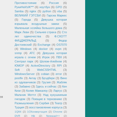
Противостояние
(6)
Россия
(6)
РукиНеИзЖ***
(6)
ноутбук
(6)
GPO
(5)
Samba
(5)
nginx
(5)
python
(5)
vba
(5)
ВЕЛИКИЙ ГЭТСБИ
(5)
Гарсиа Маркес
(5)
Города
(5)
Девушка которая
взрывала воздушные замки
(5)
Маленькая хозяйка большого дома
(5)
Марк Леви
(5)
Сильнее страха
(5)
Сто
лет одиночества
(5)
Ф.СКОТТ
ФИЦДЖЕРАЛЬД
(5)
Федор
Достоевский
(5)
Exchange
(4)
OS7070
(4)
Windows
(4)
docker
(4)
ovpn
(4)
snmp
(4)
АТС
(4)
Девушка которая
играла с огнем
(4)
Игрок
(4)
ПВХ
(4)
Сентрал парк
(4)
Шолом-Алейхем
(4)
ЮМОР
(4)
ActiveDirectory
(3)
RPI
(3)
Soft
(3)
WebCSSHTML
(3)
WindowsServer
(3)
cobian
(3)
error
(3)
postfix
(3)
Актау
(3)
Брэдбери
(3)
Вино
из одуванчиков
(3)
Грузия
(3)
Жабляк
(3)
Забавно
(3)
Здесь и сейчас
(3)
Кен
Кизи
(3)
Колин Маккалоу
(3)
Ларгус
(3)
Мальчик Моттл
(3)
Над кукушкиным
ля
гнездом
(3)
Поющие в терновнике
(3)
Размышления
(3)
Сербия
(3)
Театр
(3)
Турция
(3)
восстановление корпуса
(3)
1Q84
(2)
1СКонвертация
(2)
Chrome
(2)
DVR
(2)
Hik
(2)
Notepad++
(2)