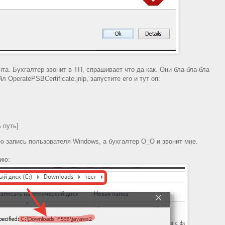
та. Бухгалтер звонит в ТП, спрашивает что да как. Они бла-бла-бла
OperatePSBCertificate.jnlp, запустите его и тут оп:
ь путь]
ю запись пользователя Windows, а бухгалтер О_О и звонит мне.
ию: