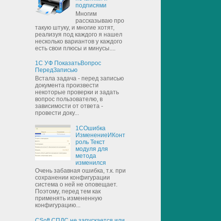
подписями
Многим
рассказываю про
такую штуку, и многие хотят,
реализуя под каждого я нашел
несколько вариантов у каждого
есть свои плюсы и минусы....
1С УФ ПоказатьВопрос
ПередЗаписью
Встала задача - перед записью
документа произвести
некоторые проверки и задать
вопрос пользователю, в
зависимости от ответа -
провести доку...
1СОшибка
ИзменениеИКонт
роль Текст
модуля для
метода
изменился
Очень забавная ошибка, т.к. при
сохранении конфигурации
система о ней не оповещает.
Поэтому, перед тем как
применять измененную
конфигурацию...
CSoft СПДС не запускается или