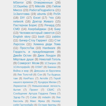
MSerror
(29)
Отверженные
(28)
1СОшибка
(27)
Mikrotik
(26)
Гийом
Мюссо
(23)
РаботаПодработа
(21)
1сЗаготовка
(19)
ubuntu
(19)
PoSh
(18)
DIY
(17)
Excel
(17)
*nix
(16)
network
(16)
Доктор Живаго
(15)
Пастернак Борис
(15)
Ричард
(15)
CMD
(14)
Азербайджан
(14)
Баку
(13)
Человек который смеется
(12)
English story
(11)
bash
(11)
zabbix
(11)
Бичер-Стоу Гарриет
(11)
Стиг
Ларссон
(11)
Хижина дяди Тома
(11)
ПростоТак
(10)
Hardware
(9)
Гордость и предубеждение
(9)
Джейн Остин
(9)
Джек Лондон
(9)
Мёртвые души
(9)
Николай Гоголь
(9)
Сомерсет Моэм
(9)
1СЗапрос
(8)
1СИнтерфейс
(8)
OSW7
(8)
Бакман
(8)
Война и мир
(8)
Девушка из Бруклина
(8)
Лев Толстой
(8)
Сон
(8)
Ты будешь
там
(8)
KeePass
(7)
Актобе
(7)
Герой
нашего времени
(7)
Кундера Милан
(7)
Лермонтов
(7)
Невыносимая легкость
бытия
(7)
Проект
(7)
СБИС
(7)
Сообщение Артура Гордона Пима
(7)
Эдгар По
(7)
Cubie
(6)
mdadm
(6)
Лев
Кассиль
(6)
Макс Фриш
(6)
Назову
себя Гантенбайн
(6)
Острие бритвы
(6)