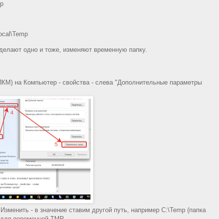
p
ocal\Temp
 делают одно и тоже, изменяют временную папку.
КМ) на Компьютер - свойства - слева "Дополнительные параметры
менить - в значение ставим другой путь, например C:\Temp (папка
и для переменной TMP