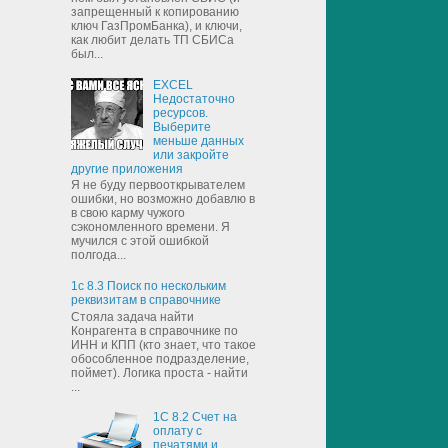
запрещенный к копированию
ключ ГазПромБанка), и ключи,
как любит делать ТП СБИСа
был...
EXCEL
Недостаточно
ресурсов.
Выберите
меньше данных
или закройте
другие приложения
Я не буду первооткрывателем
ошибки, но возможно добавлю в
в свою карму чужого
сэкономленного времени. Я
мучился с этой ошибкой
полгода...
1с 8.3 Поиск по нескольким
реквизитам в справочнике
Стояла задача найти
Конрагента в справочнике по
ИНН и КПП (кто знает, что такое
обособленное подразделение,
поймет). Логика проста - найти
...
1С 8.2 Счет на
оплату с
печатями и