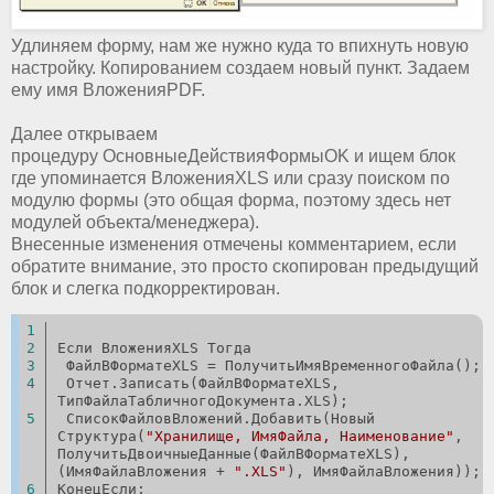
Удлиняем форму, нам же нужно куда то впихнуть новую
настройку. Копированием создаем новый пункт. Задаем
ему имя ВложенияPDF.
Далее открываем
процедуру ОсновныеДействияФормыOK и ищем блок
где упоминается ВложенияXLS или сразу поиском по
модулю формы (это общая форма, поэтому здесь нет
модулей объекта/менеджера).
Внесенные изменения отмечены комментарием, если
обратите внимание, это просто скопирован предыдущий
блок и слегка подкорректирован.
Если ВложенияXLS Тогда
 ФайлВФорматеXLS = ПолучитьИмяВременногоФайла();
 Отчет.Записать(ФайлВФорматеXLS, 
ТипФайлаТабличногоДокумента.XLS);
 СписокФайловВложений.Добавить(Новый 
Структура(
"Хранилище, ИмяФайла, Наименование"
, 
ПолучитьДвоичныеДанные(ФайлВФорматеXLS), 
(ИмяФайлаВложения + 
".XLS"
), ИмяФайлаВложения));
КонецЕсли;