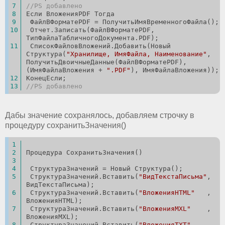
//PS добавлено
Если ВложенияPDF Тогда
 ФайлВФорматеPDF = ПолучитьИмяВременногоФайла();
 Отчет.Записать(ФайлВФорматеPDF, 
ТипФайлаТабличногоДокумента.PDF);
 СписокФайловВложений.Добавить(Новый 
Структура(
"Хранилище, ИмяФайла, Наименование"
, 
ПолучитьДвоичныеДанные(ФайлВФорматеPDF),
(ИмяФайлаВложения + 
".PDF"
), ИмяФайлаВложения));
КонецЕсли;
//PS добавлено
Дабы значение сохранялось, добавляем строчку в
процедуру сохранитьЗначения()
Процедура СохранитьЗначения()
 СтруктураЗначений = Новый Структура();
 СтруктураЗначений.Вставить(
"ВидТекстаПисьма"
, 
ВидТекстаПисьма);
 СтруктураЗначений.Вставить(
"ВложенияHTML"
   , 
ВложенияHTML);
 СтруктураЗначений.Вставить(
"ВложенияMXL"
    , 
ВложенияMXL);
 СтруктураЗначений.Вставить(
"ВложенияTXT"
    , 