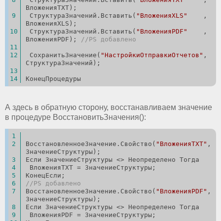
ВложенияTXT);
 СтруктураЗначений.Вставить(
"ВложенияXLS"
    , 
ВложенияXLS);
 СтруктураЗначений.Вставить(
"ВложенияPDF"
    , 
ВложенияPDF); 
//PS добавлено
 СохранитьЗначение(
"НастройкиОтправкиОтчетов"
, 
СтруктураЗначений);
КонецПроцедуры
А здесь в обратную сторону, восстанавливаем значение
в процедуре ВосстановитьЗначения():
ВосстановленноеЗначение.Свойство(
"ВложенияTXT"
, 
ЗначениеСтруктуры);
Если ЗначениеСтруктуры <> Неопределено Тогда
 ВложенияTXT = ЗначениеСтруктуры;
КонецЕсли; 
//PS добавлено
ВосстановленноеЗначение.Свойство(
"ВложенияPDF"
, 
ЗначениеСтруктуры);
Если ЗначениеСтруктуры <> Неопределено Тогда
 ВложенияPDF = ЗначениеСтруктуры;