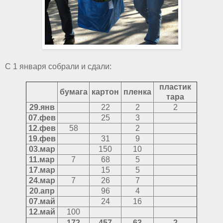
С 1 января собрали и сдали:
пластик
бумага
картон
пленка
тара
29.янв
22
2
2
07.фев
25
3
12.фев
58
2
19.фев
31
9
03.мар
150
10
11.мар
7
68
5
17.мар
15
5
24.мар
7
26
7
20.апр
96
4
07.май
24
16
12.май
100
172
457
63
2