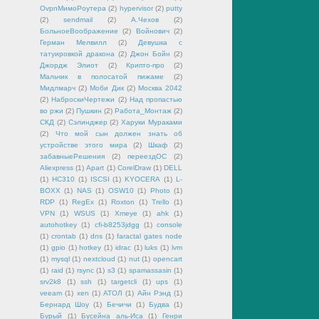
OvpnМимоРоутера
(2)
hypervisor
(2)
putty
(2)
sendmail
(2)
А.Чехов
(2)
БольноеВоображение
(2)
Войнович
(2)
Герман Мелвилл
(2)
Девушка с
татуировкой дракона
(2)
Джон Бойн
(2)
Джордж Элиот
(2)
Крипто-про
(2)
Мальчик в полосатой пижаме
(2)
Мидлмарч
(2)
Моби Дик
(2)
Москва 2042
(2)
НаброскиЧертежи
(2)
Над пропастью
во ржи
(2)
Пушкин
(2)
Работа_Монтаж
(2)
СКД
(2)
Сэлинджер
(2)
Харуки Мураками
(2)
Что мой сын должен знать об
устройстве этого мира
(2)
Шкаф
(2)
забавныеРешения
(2)
переездОС
(2)
Aliexpress
(1)
Apart
(1)
CorelDraw
(1)
DELL
(1)
HC310
(1)
ISCSI
(1)
KYOCERA
(1)
L-
BOXX
(1)
NAS
(1)
OSW10
(1)
Photo
(1)
RDP
(1)
RegEx
(1)
Roxton
(1)
Trello
(1)
VPN
(1)
WSUS
(1)
Xmeye
(1)
ahk
(1)
autohotkey
(1)
cfi-b8253jdgg
(1)
console
(1)
crontab
(1)
dns
(1)
faractal gates node
(1)
gpio
(1)
hotkey
(1)
idrac
(1)
luks
(1)
lvm
(1)
mysql
(1)
nextcloud
(1)
nut
(1)
opencart
(1)
raid
(1)
rsync
(1)
s3
(1)
spamassasin
(1)
srv2k8
(1)
ssh
(1)
targetcli
(1)
ups
(1)
veeam
(1)
xen
(1)
АТОЛ
(1)
Айн Рэнд
(1)
Бернард Шоу
(1)
Бечичи
(1)
Будва
(1)
Бурый
(1)
Бусейна аль-Иса
(1)
Генри