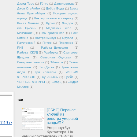
Дэвид Торо
(1)
Гётте
(1)
Даниловград
(1)
Джон Стейнбек
(1)
Добра Вода
(1)
Здесь
была Бритт-Мари
(1)
История одного
города
(1)
Как аргонавты в старину
(1)
Канаэ Минато
(1)
Курык
(1)
Лондон
(1)
Лю Цысинь
(1)
Медвежий Угол
(1)
Мексиканец
(1)
Мы против вас
(1)
Наги
Симэно
(1)
НастроимЗвук
(1)
Оруэлл
(1)
Паустовский
(1)
Питер
(1)
Платонов
(1)
РИБ
(1)
Работа_Домофон
(1)
Работа_СКУД
(1)
Разборка
(1)
Салтыков-
Щедрин
(1)
Северная Одиссея
(1)
Северная повесть
(1)
Тбилиси
(1)
Тевье-
молочник
(1)
ТестДиска
(1)
Тревожные
люди
(1)
Три новеллы
(1)
УИЛЬЯМ
ФЕРГЮСОН
(1)
Ху Аньянь
(1)
Цвейг
(1)
ЧЕРНЫЕ ФИГУРЫ
(1)
Шварц
(1)
Эндрю
Миллер
(1)
Топ
[СБИС] Перенос
ключей из
реестра умершей
винды/ПК
Умер ноутбук
бухгалтера. На
нем был установлен СБИС (и