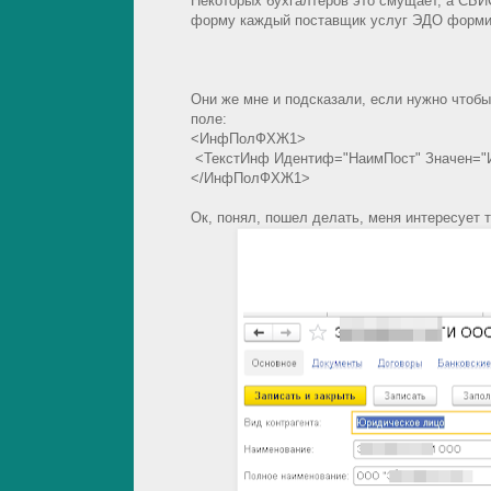
Некоторых бухгалтеров это смущает, а СБИ
форму каждый поставщик услуг ЭДО формиру
Они же мне и подсказали, если нужно чтобы
поле:
<ИнфПолФХЖ1>
<ТекстИнф Идентиф="НаимПост" Значен="И
</ИнфПолФХЖ1>
Ок, понял, пошел делать, меня интересует 