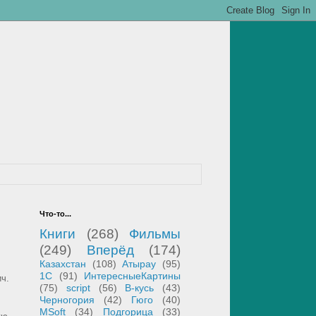
Что-то...
Книги
(268)
Фильмы
(249)
Вперёд
(174)
Казахстан
(108)
Атырау
(95)
1С
(91)
ИнтересныеКартины
ч.
(75)
script
(56)
В-кусь
(43)
Черногория
(42)
Гюго
(40)
MSoft
(34)
Подгорица
(33)