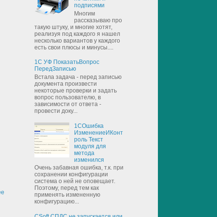
подписями
Многим
рассказываю про
такую штуку, и многие хотят,
реализуя под каждого я нашел
несколько вариантов у каждого
есть свои плюсы и минусы....
1С УФ ПоказатьВопрос
ПередЗаписью
Встала задача - перед записью
документа произвести
некоторые проверки и задать
вопрос пользователю, в
зависимости от ответа -
провести доку...
1СОшибка
ИзменениеИКонт
роль Текст
модуля для
метода
изменился
Очень забавная ошибка, т.к. при
сохранении конфигурации
система о ней не оповещает.
Поэтому, перед тем как
ее
применять измененную
конфигурацию...
CSoft СПДС не запускается или