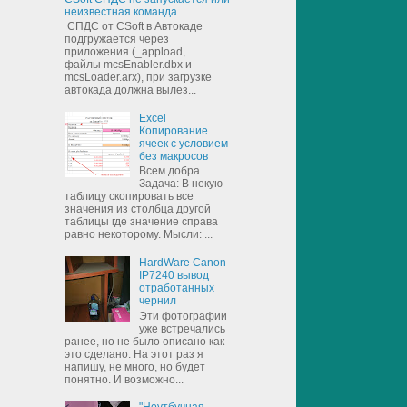
неизвестная команда
СПДС от CSoft в Автокаде
подгружается через
приложения (_appload,
файлы mcsEnabler.dbx и
mcsLoader.arx), при загрузке
автокада должна вылез...
Excel
Копирование
ячеек с условием
без макросов
Всем добра.
Задача: В некую
таблицу скопировать все
значения из столбца другой
таблицы где значение справа
равно некоторому. Мысли: ...
HardWare Canon
IP7240 вывод
отработанных
чернил
Эти фотографии
уже встречались
ранее, но не было описано как
это сделано. На этот раз я
напишу, не много, но будет
понятно. И возможно...