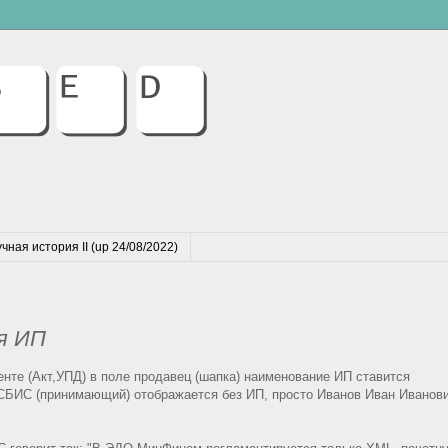
чная история II (up 24/08/2022)
я ИП
нте (Акт,УПД) в поле продавец (шапка) наименование ИП ставится
 СБИС (принимающий) отображается без ИП, просто Иванов Иван Иванови