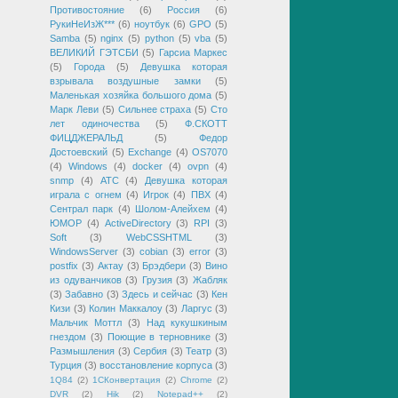
Противостояние
(6)
Россия
(6)
РукиНеИзЖ***
(6)
ноутбук
(6)
GPO
(5)
Samba
(5)
nginx
(5)
python
(5)
vba
(5)
ВЕЛИКИЙ ГЭТСБИ
(5)
Гарсиа Маркес
(5)
Города
(5)
Девушка которая
взрывала воздушные замки
(5)
Маленькая хозяйка большого дома
(5)
Марк Леви
(5)
Сильнее страха
(5)
Сто
лет одиночества
(5)
Ф.СКОТТ
ФИЦДЖЕРАЛЬД
(5)
Федор
Достоевский
(5)
Exchange
(4)
OS7070
(4)
Windows
(4)
docker
(4)
ovpn
(4)
snmp
(4)
АТС
(4)
Девушка которая
играла с огнем
(4)
Игрок
(4)
ПВХ
(4)
Сентрал парк
(4)
Шолом-Алейхем
(4)
ЮМОР
(4)
ActiveDirectory
(3)
RPI
(3)
Soft
(3)
WebCSSHTML
(3)
WindowsServer
(3)
cobian
(3)
error
(3)
postfix
(3)
Актау
(3)
Брэдбери
(3)
Вино
из одуванчиков
(3)
Грузия
(3)
Жабляк
(3)
Забавно
(3)
Здесь и сейчас
(3)
Кен
Кизи
(3)
Колин Маккалоу
(3)
Ларгус
(3)
Мальчик Моттл
(3)
Над кукушкиным
гнездом
(3)
Поющие в терновнике
(3)
Размышления
(3)
Сербия
(3)
Театр
(3)
Турция
(3)
восстановление корпуса
(3)
1Q84
(2)
1СКонвертация
(2)
Chrome
(2)
DVR
(2)
Hik
(2)
Notepad++
(2)