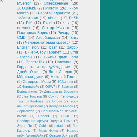
ую
MSerror
(29)
Отверженные
(28)
1СОшибка
(27)
Mikrotik
(26)
Гийом
Мюссо
(23)
РаботаПодработа
(21)
1сЗаготовка
(19)
ubuntu
(19)
PoSh
(18)
DIY
(17)
Excel
(17)
*nix
(16)
п
network
(16)
Доктор Живаго
(15)
Пастернак Борис
(15)
Ричард
(15)
CMD
(14)
Азербайджан
(14)
Баку
(13)
Человек который смеется
(12)
English story
(11)
bash
(11)
zabbix
(11)
Бичер-Стоу Гарриет
(11)
Стиг
Ларссон
(11)
Хижина дяди Тома
(11)
ПростоТак
(10)
Hardware
(9)
Гордость и предубеждение
(9)
Джейн Остин
(9)
Джек Лондон
(9)
Мёртвые души
(9)
Николай Гоголь
(9)
Сомерсет Моэм
(9)
1СЗапрос
(8)
1СИнтерфейс
(8)
OSW7
(8)
Бакман
(8)
Война и мир
(8)
Девушка из Бруклина
(8)
Лев Толстой
(8)
Сон
(8)
Ты будешь
там
(8)
KeePass
(7)
Актобе
(7)
Герой
нашего времени
(7)
Кундера Милан
(7)
Лермонтов
(7)
Невыносимая легкость
бытия
(7)
Проект
(7)
СБИС
(7)
Сообщение Артура Гордона Пима
(7)
Эдгар По
(7)
Cubie
(6)
mdadm
(6)
Лев
Кассиль
(6)
Макс Фриш
(6)
Назову
себя Гантенбайн
(6)
Острие бритвы
(6)