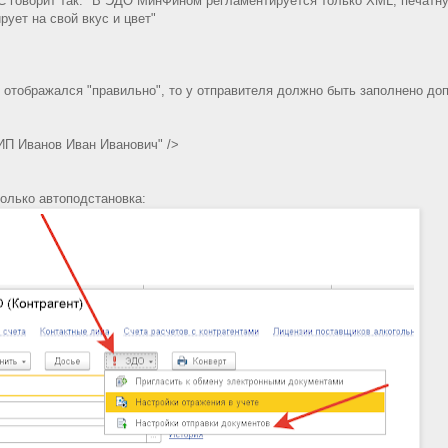
С говорит так: "В ЭДО МинФином регламентируется только XML, печатн
ет на свой вкус и цвет"
 отображался "правильно", то у отправителя должно быть заполнено до
П Иванов Иван Иванович" />
только автоподстановка: