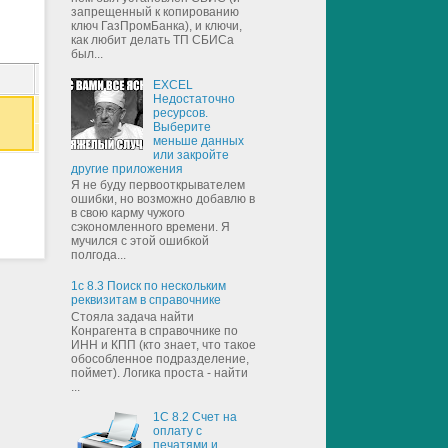
запрещенный к копированию
ключ ГазПромБанка), и ключи,
как любит делать ТП СБИСа
был...
EXCEL
Недостаточно
ресурсов.
Выберите
меньше данных
или закройте
другие приложения
Я не буду первооткрывателем
ошибки, но возможно добавлю в
в свою карму чужого
сэкономленного времени. Я
мучился с этой ошибкой
полгода...
1с 8.3 Поиск по нескольким
реквизитам в справочнике
Стояла задача найти
Конрагента в справочнике по
ИНН и КПП (кто знает, что такое
обособленное подразделение,
поймет). Логика проста - найти
...
1С 8.2 Счет на
оплату с
печатями и