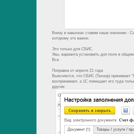
Внизу в кавычках ставим наше значение - Со
которому это важно.
Это только для СБИС.
Увы, варианта установить доп поле в общем
Все
Поправка от апреля 21 года
Выясняется, что СБИС (Тензор) принимает 
воспринимает, а 1С помещает его туда тол
другие: