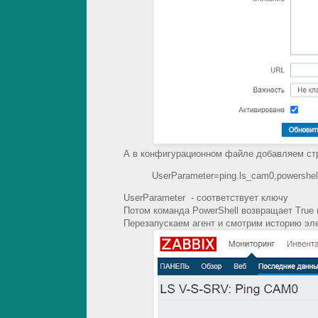
А в конфигурационном файле добавляем ст
UserParameter=ping.ls_cam0,powershel
UserParameter - соответствует ключу
Потом команда PowerShell возвращает True 
Перезапускаем агент и смотрим историю эл