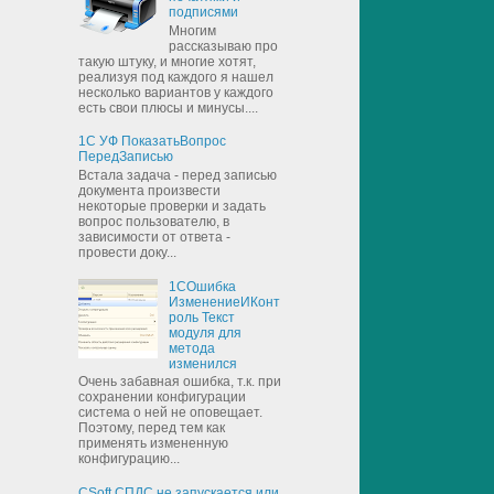
подписями
Многим
рассказываю про
такую штуку, и многие хотят,
реализуя под каждого я нашел
несколько вариантов у каждого
есть свои плюсы и минусы....
1С УФ ПоказатьВопрос
ПередЗаписью
Встала задача - перед записью
документа произвести
некоторые проверки и задать
вопрос пользователю, в
зависимости от ответа -
провести доку...
1СОшибка
ИзменениеИКонт
роль Текст
модуля для
метода
изменился
Очень забавная ошибка, т.к. при
сохранении конфигурации
система о ней не оповещает.
Поэтому, перед тем как
применять измененную
конфигурацию...
CSoft СПДС не запускается или