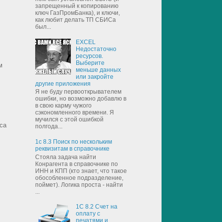
запрещенный к копированию
ключ ГазПромБанка), и ключи,
как любит делать ТП СБИСа
был...
EXCEL
Недостаточно
ресурсов.
Выберите
м
меньше данных
или закройте
другие приложения
Я не буду первооткрывателем
ошибки, но возможно добавлю в
в свою карму чужого
сэкономленного времени. Я
мучился с этой ошибкой
кса
полгода...
1с 8.3 Поиск по нескольким
реквизитам в справочнике
Стояла задача найти
Конрагента в справочнике по
ИНН и КПП (кто знает, что такое
обособленное подразделение,
поймет). Логика проста - найти
...
1С 8.2 Счет на
оплату с
печатями и