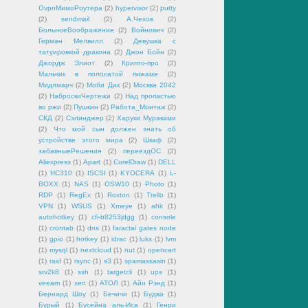
OvpnМимоРоутера
(2)
hypervisor
(2)
putty
(2)
sendmail
(2)
А.Чехов
(2)
БольноеВоображение
(2)
Войнович
(2)
Герман Мелвилл
(2)
Девушка с
татуировкой дракона
(2)
Джон Бойн
(2)
Джордж Элиот
(2)
Крипто-про
(2)
Мальчик в полосатой пижаме
(2)
Мидлмарч
(2)
Моби Дик
(2)
Москва 2042
(2)
НаброскиЧертежи
(2)
Над пропастью
во ржи
(2)
Пушкин
(2)
Работа_Монтаж
(2)
СКД
(2)
Сэлинджер
(2)
Харуки Мураками
(2)
Что мой сын должен знать об
устройстве этого мира
(2)
Шкаф
(2)
забавныеРешения
(2)
переездОС
(2)
Aliexpress
(1)
Apart
(1)
CorelDraw
(1)
DELL
(1)
HC310
(1)
ISCSI
(1)
KYOCERA
(1)
L-
BOXX
(1)
NAS
(1)
OSW10
(1)
Photo
(1)
RDP
(1)
RegEx
(1)
Roxton
(1)
Trello
(1)
VPN
(1)
WSUS
(1)
Xmeye
(1)
ahk
(1)
autohotkey
(1)
cfi-b8253jdgg
(1)
console
(1)
crontab
(1)
dns
(1)
faractal gates node
(1)
gpio
(1)
hotkey
(1)
idrac
(1)
luks
(1)
lvm
(1)
mysql
(1)
nextcloud
(1)
nut
(1)
opencart
(1)
raid
(1)
rsync
(1)
s3
(1)
spamassasin
(1)
srv2k8
(1)
ssh
(1)
targetcli
(1)
ups
(1)
veeam
(1)
xen
(1)
АТОЛ
(1)
Айн Рэнд
(1)
Бернард Шоу
(1)
Бечичи
(1)
Будва
(1)
Бурый
(1)
Бусейна аль-Иса
(1)
Генри