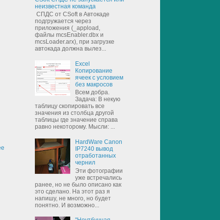
неизвестная команда
СПДС от CSoft в Автокаде
подгружается через
приложения (_appload,
файлы mcsEnabler.dbx и
mcsLoader.arx), при загрузке
автокада должна вылез...
Excel
Копирование
ячеек с условием
без макросов
Всем добра.
Задача: В некую
таблицу скопировать все
значения из столбца другой
таблицы где значение справа
равно некоторому. Мысли: ...
HardWare Canon
ее
IP7240 вывод
отработанных
чернил
Эти фотографии
уже встречались
ранее, но не было описано как
это сделано. На этот раз я
напишу, не много, но будет
понятно. И возможно...