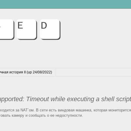
чная история II (up 24/08/2022)
upported: Timeout while executing a shell scrip
аходится за NAT`ом. В сети есть виндовая машинка, которая мониторится
говать камеру и сообщать о ее недоступности.