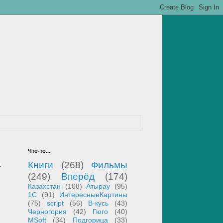
Что-то...
Книги
(268)
Фильмы
t
(249)
Вперёд
(174)
Казахстан
(108)
Атырау
(95)
1С
(91)
ИнтересныеКартины
(75)
script
(56)
В-кусь
(43)
Черногория
(42)
Гюго
(40)
MSoft
(34)
Подгорица
(33)