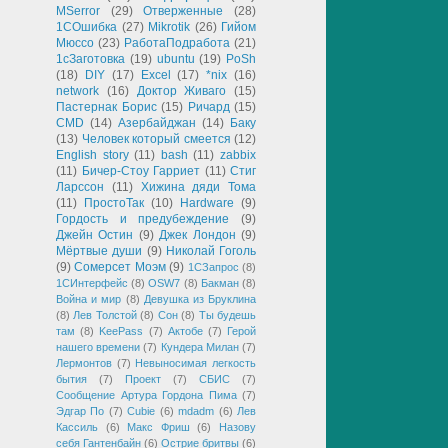
MSerror
(29)
Отверженные
(28)
1СОшибка
(27)
Mikrotik
(26)
Гийом
Мюссо
(23)
РаботаПодработа
(21)
1сЗаготовка
(19)
ubuntu
(19)
PoSh
(18)
DIY
(17)
Excel
(17)
*nix
(16)
network
(16)
Доктор Живаго
(15)
Пастернак Борис
(15)
Ричард
(15)
CMD
(14)
Азербайджан
(14)
Баку
(13)
Человек который смеется
(12)
English story
(11)
bash
(11)
zabbix
(11)
Бичер-Стоу Гарриет
(11)
Стиг
Ларссон
(11)
Хижина дяди Тома
(11)
ПростоТак
(10)
Hardware
(9)
Гордость и предубеждение
(9)
Джейн Остин
(9)
Джек Лондон
(9)
Мёртвые души
(9)
Николай Гоголь
(9)
Сомерсет Моэм
(9)
1СЗапрос
(8)
1СИнтерфейс
(8)
OSW7
(8)
Бакман
(8)
Война и мир
(8)
Девушка из Бруклина
(8)
Лев Толстой
(8)
Сон
(8)
Ты будешь
там
(8)
KeePass
(7)
Актобе
(7)
Герой
нашего времени
(7)
Кундера Милан
(7)
Лермонтов
(7)
Невыносимая легкость
бытия
(7)
Проект
(7)
СБИС
(7)
Сообщение Артура Гордона Пима
(7)
Эдгар По
(7)
Cubie
(6)
mdadm
(6)
Лев
Кассиль
(6)
Макс Фриш
(6)
Назову
себя Гантенбайн
(6)
Острие бритвы
(6)