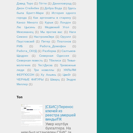
Дэвид Торо
(1)
Гётте
(1)
Даниловград
(1)
Джон Стейнбек
(1)
Добра Вода
(1)
Здесь
была Бритт-Мари
(1)
История одного
города
(1)
Как аргонавты в старину
(1)
Канаэ Минато
(1)
Курык
(1)
Лондон
(1)
Лю Цысинь
(1)
Медвежий Угол
(1)
Мексиканец
(1)
Мы против вас
(1)
Наги
Симэно
(1)
НастроимЗвук
(1)
Оруэлл
(1)
Паустовский
(1)
Питер
(1)
Платонов
(1)
РИБ
(1)
Работа_Домофон
(1)
Работа_СКУД
(1)
Разборка
(1)
Салтыков-
Щедрин
(1)
Северная Одиссея
(1)
Северная повесть
(1)
Тбилиси
(1)
Тевье-
молочник
(1)
ТестДиска
(1)
Тревожные
люди
(1)
Три новеллы
(1)
УИЛЬЯМ
ФЕРГЮСОН
(1)
Ху Аньянь
(1)
Цвейг
(1)
ЧЕРНЫЕ ФИГУРЫ
(1)
Шварц
(1)
Эндрю
Миллер
(1)
Топ
[СБИС] Перенос
ключей из
реестра умершей
винды/ПК
Умер ноутбук
бухгалтера. На
нем был установлен СБИС (и