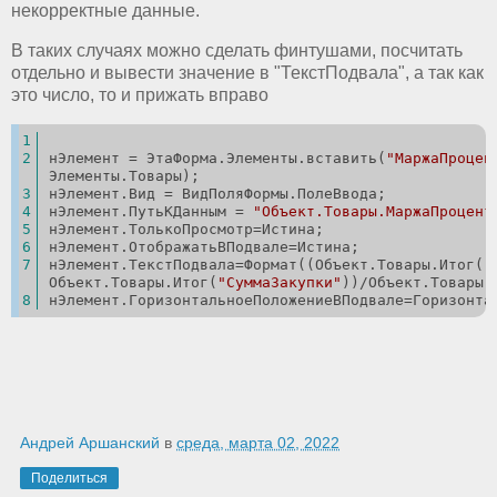
некорректные данные.
В таких случаях можно сделать финтушами, посчитать
отдельно и вывести значение в "ТекстПодвала", а так как
это число, то и прижать вправо
нЭлемент = ЭтаФорма.Элементы.вставить(
"МаржаПроцен
Элементы.Товары); 
нЭлемент.Вид = ВидПоляФормы.ПолеВвода; 
нЭлемент.ПутьКДанным = 
"Объект.Товары.МаржаПроцент
нЭлемент.ТолькоПросмотр=Истина;	
нЭлемент.ОтображатьВПодвале=Истина;
нЭлемент.ТекстПодвала=Формат((Объект.Товары.Итог(
"
Объект.Товары.Итог(
"СуммаЗакупки"
))/Объект.Товары.
нЭлемент.ГоризонтальноеПоложениеВПодвале=Горизонта
Андрей Аршанский
в
среда, марта 02, 2022
Поделиться