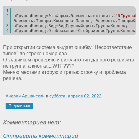
эГруппаКоманд=ЭтаФорма.Элементы.вставить(
"ЭГруппаК
Элементы.Товары.КоманднаяПанель, Элементы.ТоварыКн
эГруппаКоманд.Вид=ВидГруппыФормы.ГруппаКнопок;
эГруппаКоманд.Отображение=ОтображениеГруппыКнопок.
При открытии система выдает ошибку "Несоответствие
типов" по строке номер два
Отладчиком проверяю и вижу что тип данного реквизита
не группа, а кнопка....WTF????
Меняю местами вторую и третью строчку и проблема
решена.
Андрей Аршанский
в
суббота, апреля 02, 2022
Поделиться
Комментариев нет:
Отправить комментарий