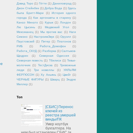
Дэвид Торо
(1)
Гётте
(1)
Даниловград
(1)
Джон Стейнбек
(1)
Добра Вода
(1)
Здесь
была Бритт-Мари
(1)
История одного
города
(1)
Как аргонавты в старину
(1)
Канаэ Минато
(1)
Курык
(1)
Лондон
(1)
Лю Цысинь
(1)
Медвежий Угол
(1)
Мексиканец
(1)
Мы против вас
(1)
Наги
Симэно
(1)
НастроимЗвук
(1)
Оруэлл
(1)
Паустовский
(1)
Питер
(1)
Платонов
(1)
РИБ
(1)
Работа_Домофон
(1)
Работа_СКУД
(1)
Разборка
(1)
Салтыков-
Щедрин
(1)
Северная Одиссея
(1)
Северная повесть
(1)
Тбилиси
(1)
Тевье-
ее
молочник
(1)
ТестДиска
(1)
Тревожные
люди
(1)
Три новеллы
(1)
УИЛЬЯМ
ФЕРГЮСОН
(1)
Ху Аньянь
(1)
Цвейг
(1)
ЧЕРНЫЕ ФИГУРЫ
(1)
Шварц
(1)
Эндрю
Миллер
(1)
Топ
[СБИС] Перенос
ключей из
реестра умершей
винды/ПК
Умер ноутбук
бухгалтера. На
нем был установлен СБИС (и