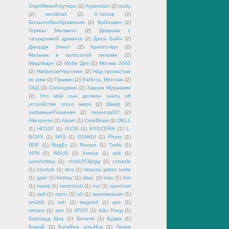
OvpnМимоРоутера
(2)
hypervisor
(2)
putty
(2)
sendmail
(2)
А.Чехов
(2)
БольноеВоображение
(2)
Войнович
(2)
Герман Мелвилл
(2)
Девушка с
татуировкой дракона
(2)
Джон Бойн
(2)
Джордж Элиот
(2)
Крипто-про
(2)
Мальчик в полосатой пижаме
(2)
Мидлмарч
(2)
Моби Дик
(2)
Москва 2042
(2)
НаброскиЧертежи
(2)
Над пропастью
во ржи
(2)
Пушкин
(2)
Работа_Монтаж
(2)
СКД
(2)
Сэлинджер
(2)
Харуки Мураками
(2)
Что мой сын должен знать об
устройстве этого мира
(2)
Шкаф
(2)
забавныеРешения
(2)
переездОС
(2)
Aliexpress
(1)
Apart
(1)
CorelDraw
(1)
DELL
(1)
HC310
(1)
ISCSI
(1)
KYOCERA
(1)
L-
BOXX
(1)
NAS
(1)
OSW10
(1)
Photo
(1)
RDP
(1)
RegEx
(1)
Roxton
(1)
Trello
(1)
VPN
(1)
WSUS
(1)
Xmeye
(1)
ahk
(1)
autohotkey
(1)
cfi-b8253jdgg
(1)
console
(1)
crontab
(1)
dns
(1)
faractal gates node
(1)
gpio
(1)
hotkey
(1)
idrac
(1)
luks
(1)
lvm
(1)
mysql
(1)
nextcloud
(1)
nut
(1)
opencart
(1)
raid
(1)
rsync
(1)
s3
(1)
spamassasin
(1)
srv2k8
(1)
ssh
(1)
targetcli
(1)
ups
(1)
veeam
(1)
xen
(1)
АТОЛ
(1)
Айн Рэнд
(1)
Бернард Шоу
(1)
Бечичи
(1)
Будва
(1)
Бурый
(1)
Бусейна аль-Иса
(1)
Генри