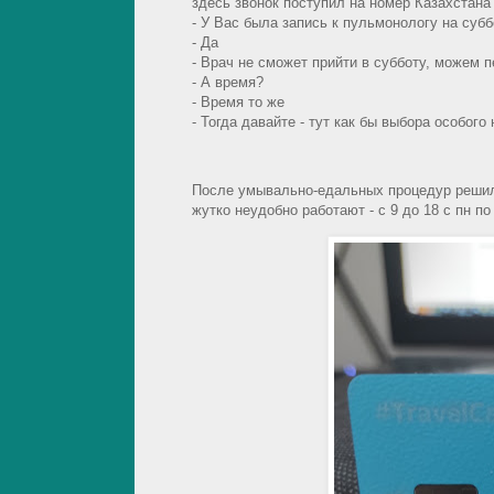
здесь звонок поступил на номер Казахстана
- У Вас была запись к пульмонологу на субб
- Да
- Врач не сможет прийти в субботу, можем 
- А время?
- Время то же
- Тогда давайте - тут как бы выбора особого 
После умывально-едальных процедур решил 
жутко неудобно работают - с 9 до 18 с пн по п