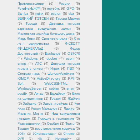
Противостояние
(6)
Россия
(6)
РукиНеИзЖ***
(6)
ноутбук
(6)
GPO
(5)
Samba
(5)
nginx
(5)
python
(5)
vba
(5)
ВЕЛИКИЙ ГЭТСБИ
(5)
Гарсиа Маркес
(5)
Города
(5)
Девушка которая
взрывала воздушные замки
(5)
Маленькая хозяйка большого дома
(5)
Марк Леви
(5)
Сильнее страха
(5)
Сто
лет одиночества
(5)
Ф.СКОТТ
ФИЦДЖЕРАЛЬД
(5)
Федор
Достоевский
(5)
Exchange
(4)
OS7070
(4)
Windows
(4)
docker
(4)
ovpn
(4)
snmp
(4)
АТС
(4)
Девушка которая
играла с огнем
(4)
Игрок
(4)
ПВХ
(4)
Сентрал парк
(4)
Шолом-Алейхем
(4)
ЮМОР
(4)
ActiveDirectory
(3)
RPI
(3)
Soft
(3)
WebCSSHTML
(3)
WindowsServer
(3)
cobian
(3)
error
(3)
postfix
(3)
Актау
(3)
Брэдбери
(3)
Вино
из одуванчиков
(3)
Грузия
(3)
Жабляк
(3)
Забавно
(3)
Здесь и сейчас
(3)
Кен
Кизи
(3)
Колин Маккалоу
(3)
Ларгус
(3)
Мальчик Моттл
(3)
Над кукушкиным
гнездом
(3)
Поющие в терновнике
(3)
Размышления
(3)
Сербия
(3)
Театр
(3)
Турция
(3)
восстановление корпуса
(3)
1Q84
(2)
1СКонвертация
(2)
Chrome
(2)
DVR
(2)
Hik
(2)
Notepad++
(2)