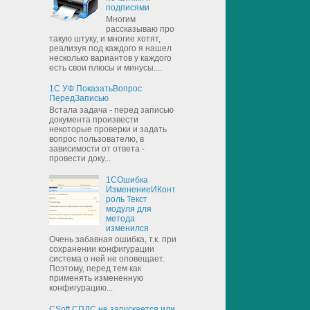
подписями
Многим
рассказываю про
такую штуку, и многие хотят,
реализуя под каждого я нашел
несколько вариантов у каждого
есть свои плюсы и минусы....
1С УФ ПоказатьВопрос
ПередЗаписью
Встала задача - перед записью
документа произвести
некоторые проверки и задать
вопрос пользователю, в
зависимости от ответа -
провести доку...
1СОшибка
ИзменениеИКонт
роль Текст
модуля для
метода
изменился
Очень забавная ошибка, т.к. при
сохранении конфигурации
система о ней не оповещает.
Поэтому, перед тем как
применять измененную
конфигурацию...
CSoft СПДС не запускается или