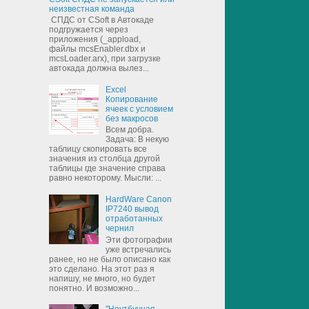
неизвестная команда
СПДС от CSoft в Автокаде
подгружается через
приложения (_appload,
файлы mcsEnabler.dbx и
mcsLoader.arx), при загрузке
автокада должна вылез...
Excel
Копирование
ячеек с условием
без макросов
Всем добра.
Задача: В некую
таблицу скопировать все
значения из столбца другой
таблицы где значение справа
равно некоторому. Мысли: ...
HardWare Canon
IP7240 вывод
отработанных
чернил
Эти фотографии
уже встречались
ранее, но не было описано как
это сделано. На этот раз я
напишу, не много, но будет
понятно. И возможно...