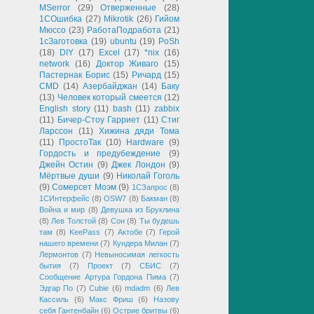
MSerror
(29)
Отверженные
(28)
1СОшибка
(27)
Mikrotik
(26)
Гийом
Мюссо
(23)
РаботаПодработа
(21)
1сЗаготовка
(19)
ubuntu
(19)
PoSh
(18)
DIY
(17)
Excel
(17)
*nix
(16)
network
(16)
Доктор Живаго
(15)
Пастернак Борис
(15)
Ричард
(15)
CMD
(14)
Азербайджан
(14)
Баку
(13)
Человек который смеется
(12)
English story
(11)
bash
(11)
zabbix
(11)
Бичер-Стоу Гарриет
(11)
Стиг
Ларссон
(11)
Хижина дяди Тома
(11)
ПростоТак
(10)
Hardware
(9)
Гордость и предубеждение
(9)
Джейн Остин
(9)
Джек Лондон
(9)
Мёртвые души
(9)
Николай Гоголь
(9)
Сомерсет Моэм
(9)
1СЗапрос
(8)
1СИнтерфейс
(8)
OSW7
(8)
Бакман
(8)
Война и мир
(8)
Девушка из Бруклина
(8)
Лев Толстой
(8)
Сон
(8)
Ты будешь
там
(8)
KeePass
(7)
Актобе
(7)
Герой
нашего времени
(7)
Кундера Милан
(7)
Лермонтов
(7)
Невыносимая легкость
бытия
(7)
Проект
(7)
СБИС
(7)
Сообщение Артура Гордона Пима
(7)
Эдгар По
(7)
Cubie
(6)
mdadm
(6)
Лев
Кассиль
(6)
Макс Фриш
(6)
Назову
себя Гантенбайн
(6)
Острие бритвы
(6)