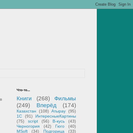
Что-то...
Книги
(268)
Фильмы
(в
(249)
Вперёд
(174)
Казахстан
(108)
Атырау
(95)
1С
(91)
ИнтересныеКартины
(75)
script
(56)
В-кусь
(43)
Черногория
(42)
Гюго
(40)
MSoft
(34)
Подгорица
(33)