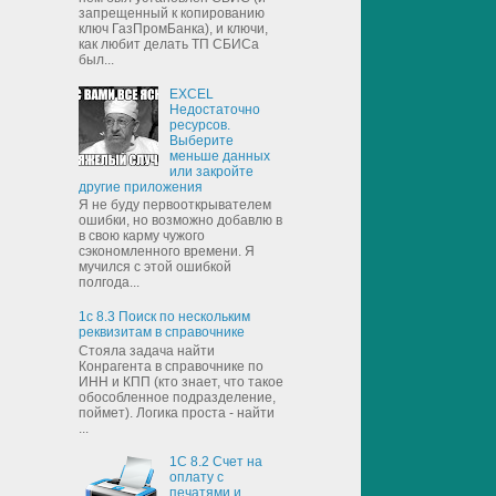
запрещенный к копированию
ключ ГазПромБанка), и ключи,
как любит делать ТП СБИСа
был...
EXCEL
Недостаточно
ресурсов.
Выберите
меньше данных
или закройте
другие приложения
Я не буду первооткрывателем
ошибки, но возможно добавлю в
в свою карму чужого
сэкономленного времени. Я
мучился с этой ошибкой
полгода...
1с 8.3 Поиск по нескольким
реквизитам в справочнике
Стояла задача найти
Конрагента в справочнике по
ИНН и КПП (кто знает, что такое
обособленное подразделение,
поймет). Логика проста - найти
...
1С 8.2 Счет на
оплату с
печатями и