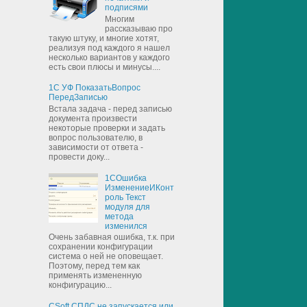
подписями
Многим
рассказываю про
такую штуку, и многие хотят,
реализуя под каждого я нашел
несколько вариантов у каждого
есть свои плюсы и минусы....
1С УФ ПоказатьВопрос
ПередЗаписью
Встала задача - перед записью
документа произвести
некоторые проверки и задать
вопрос пользователю, в
зависимости от ответа -
провести доку...
1СОшибка
ИзменениеИКонт
роль Текст
модуля для
метода
изменился
Очень забавная ошибка, т.к. при
сохранении конфигурации
система о ней не оповещает.
Поэтому, перед тем как
применять измененную
конфигурацию...
CSoft СПДС не запускается или