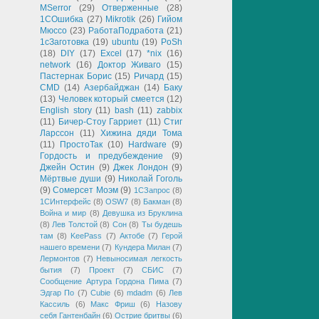
MSerror
(29)
Отверженные
(28)
1СОшибка
(27)
Mikrotik
(26)
Гийом
Мюссо
(23)
РаботаПодработа
(21)
1сЗаготовка
(19)
ubuntu
(19)
PoSh
(18)
DIY
(17)
Excel
(17)
*nix
(16)
network
(16)
Доктор Живаго
(15)
Пастернак Борис
(15)
Ричард
(15)
CMD
(14)
Азербайджан
(14)
Баку
(13)
Человек который смеется
(12)
English story
(11)
bash
(11)
zabbix
(11)
Бичер-Стоу Гарриет
(11)
Стиг
Ларссон
(11)
Хижина дяди Тома
(11)
ПростоТак
(10)
Hardware
(9)
Гордость и предубеждение
(9)
Джейн Остин
(9)
Джек Лондон
(9)
Мёртвые души
(9)
Николай Гоголь
(9)
Сомерсет Моэм
(9)
1СЗапрос
(8)
1СИнтерфейс
(8)
OSW7
(8)
Бакман
(8)
Война и мир
(8)
Девушка из Бруклина
(8)
Лев Толстой
(8)
Сон
(8)
Ты будешь
там
(8)
KeePass
(7)
Актобе
(7)
Герой
нашего времени
(7)
Кундера Милан
(7)
Лермонтов
(7)
Невыносимая легкость
бытия
(7)
Проект
(7)
СБИС
(7)
Сообщение Артура Гордона Пима
(7)
Эдгар По
(7)
Cubie
(6)
mdadm
(6)
Лев
Кассиль
(6)
Макс Фриш
(6)
Назову
себя Гантенбайн
(6)
Острие бритвы
(6)