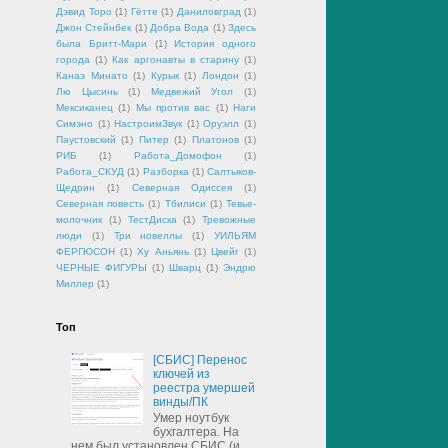
Дэвид Торо
(1)
Гётте
(1)
Даниловград
(1)
Джон Стейнбек
(1)
Добра Вода
(1)
Здесь
была Бритт-Мари
(1)
История одного
города
(1)
Как аргонавты в старину
(1)
Канаэ Минато
(1)
Курык
(1)
Лондон
(1)
Лю Цысинь
(1)
Медвежий Угол
(1)
Мексиканец
(1)
Мы против вас
(1)
Наги
Симэно
(1)
НастроимЗвук
(1)
Оруэлл
(1)
Паустовский
(1)
Питер
(1)
Платонов
(1)
РИБ
(1)
Работа_Домофон
(1)
Работа_СКУД
(1)
Разборка
(1)
Салтыков-
Щедрин
(1)
Северная Одиссея
(1)
Северная повесть
(1)
Тбилиси
(1)
Тевье-
молочник
(1)
ТестДиска
(1)
Тревожные
люди
(1)
Три новеллы
(1)
УИЛЬЯМ
ФЕРГЮСОН
(1)
Ху Аньянь
(1)
Цвейг
(1)
ЧЕРНЫЕ ФИГУРЫ
(1)
Шварц
(1)
Эндрю
Миллер
(1)
Топ
[СБИС] Перенос
ключей из
реестра умершей
винды/ПК
Умер ноутбук
бухгалтера. На
нем был установлен СБИС (и