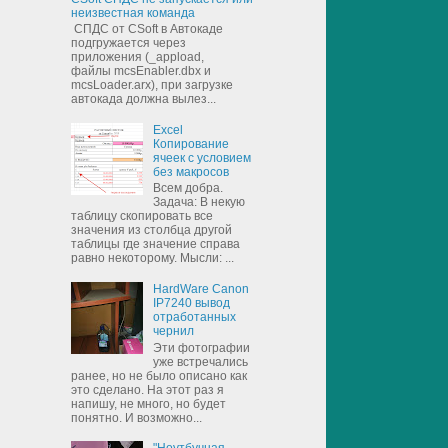
неизвестная команда
СПДС от CSoft в Автокаде
подгружается через
приложения (_appload,
файлы mcsEnabler.dbx и
mcsLoader.arx), при загрузке
автокада должна вылез...
Excel
Копирование
ячеек с условием
без макросов
Всем добра.
Задача: В некую
таблицу скопировать все
значения из столбца другой
таблицы где значение справа
равно некоторому. Мысли: ...
HardWare Canon
IP7240 вывод
отработанных
чернил
Эти фотографии
уже встречались
ранее, но не было описано как
это сделано. На этот раз я
напишу, не много, но будет
понятно. И возможно...