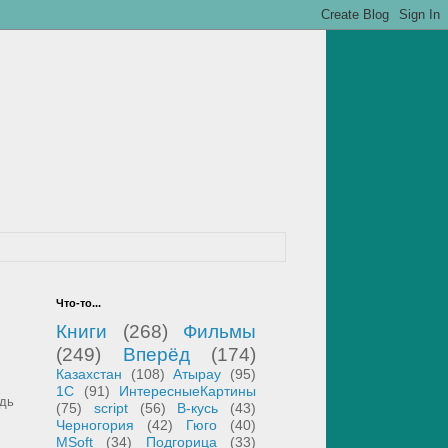
Что-то...
Книги
(268)
Фильмы
(249)
Вперёд
(174)
Казахстан
(108)
Атырау
(95)
1С
(91)
ИнтересныеКартины
ждь
(75)
script
(56)
В-кусь
(43)
Черногория
(42)
Гюго
(40)
MSoft
(34)
Подгорица
(33)