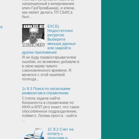
запрещенный к копированию
ключ ГазПромБанка), и ключи,
как любит делать ТП СБИСа
был...
EXCEL
ее
Недостаточно
ресурсов.
Выберите
меньше данных
или закройте
другие приложения
Я не буду первооткрывателем
ошибки, но возможно добавлю в
в свою карму чужого
сэкономленного времени. Я
мучился с этой ошибкой
полгода...
1с 8.3 Поиск по нескольким
реквизитам в справочнике
Стояла задача найти
Конрагента в справочнике по
ИНН и КПП (кто знает, что такое
обособленное подразделение,
поймет). Логика проста - найти
...
1С 8.2 Счет на
оплату с
печатями и