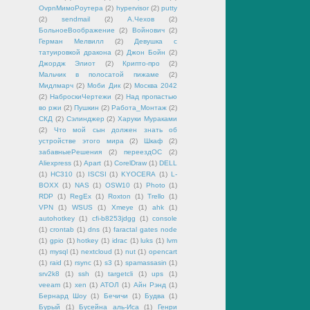
OvpnМимоРоутера
(2)
hypervisor
(2)
putty
(2)
sendmail
(2)
А.Чехов
(2)
БольноеВоображение
(2)
Войнович
(2)
Герман Мелвилл
(2)
Девушка с
татуировкой дракона
(2)
Джон Бойн
(2)
Джордж Элиот
(2)
Крипто-про
(2)
Мальчик в полосатой пижаме
(2)
Мидлмарч
(2)
Моби Дик
(2)
Москва 2042
(2)
НаброскиЧертежи
(2)
Над пропастью
во ржи
(2)
Пушкин
(2)
Работа_Монтаж
(2)
СКД
(2)
Сэлинджер
(2)
Харуки Мураками
(2)
Что мой сын должен знать об
устройстве этого мира
(2)
Шкаф
(2)
забавныеРешения
(2)
переездОС
(2)
Aliexpress
(1)
Apart
(1)
CorelDraw
(1)
DELL
(1)
HC310
(1)
ISCSI
(1)
KYOCERA
(1)
L-
BOXX
(1)
NAS
(1)
OSW10
(1)
Photo
(1)
RDP
(1)
RegEx
(1)
Roxton
(1)
Trello
(1)
VPN
(1)
WSUS
(1)
Xmeye
(1)
ahk
(1)
autohotkey
(1)
cfi-b8253jdgg
(1)
console
(1)
crontab
(1)
dns
(1)
faractal gates node
(1)
gpio
(1)
hotkey
(1)
idrac
(1)
luks
(1)
lvm
(1)
mysql
(1)
nextcloud
(1)
nut
(1)
opencart
(1)
raid
(1)
rsync
(1)
s3
(1)
spamassasin
(1)
srv2k8
(1)
ssh
(1)
targetcli
(1)
ups
(1)
veeam
(1)
xen
(1)
АТОЛ
(1)
Айн Рэнд
(1)
Бернард Шоу
(1)
Бечичи
(1)
Будва
(1)
Бурый
(1)
Бусейна аль-Иса
(1)
Генри