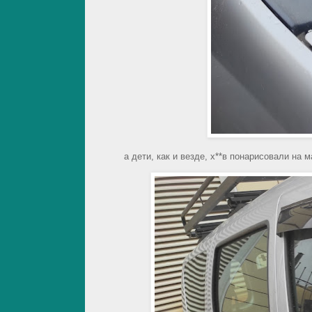
а дети, как и везде, х**в понарисовали на 