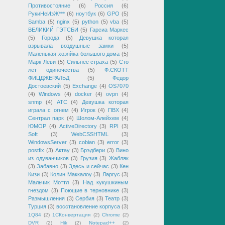
Противостояние
(6)
Россия
(6)
РукиНеИзЖ***
(6)
ноутбук
(6)
GPO
(5)
Samba
(5)
nginx
(5)
python
(5)
vba
(5)
ВЕЛИКИЙ ГЭТСБИ
(5)
Гарсиа Маркес
(5)
Города
(5)
Девушка которая
взрывала воздушные замки
(5)
Маленькая хозяйка большого дома
(5)
Марк Леви
(5)
Сильнее страха
(5)
Сто
лет одиночества
(5)
Ф.СКОТТ
ФИЦДЖЕРАЛЬД
(5)
Федор
Достоевский
(5)
Exchange
(4)
OS7070
(4)
Windows
(4)
docker
(4)
ovpn
(4)
snmp
(4)
АТС
(4)
Девушка которая
играла с огнем
(4)
Игрок
(4)
ПВХ
(4)
Сентрал парк
(4)
Шолом-Алейхем
(4)
ЮМОР
(4)
ActiveDirectory
(3)
RPI
(3)
Soft
(3)
WebCSSHTML
(3)
WindowsServer
(3)
cobian
(3)
error
(3)
postfix
(3)
Актау
(3)
Брэдбери
(3)
Вино
из одуванчиков
(3)
Грузия
(3)
Жабляк
(3)
Забавно
(3)
Здесь и сейчас
(3)
Кен
Кизи
(3)
Колин Маккалоу
(3)
Ларгус
(3)
Мальчик Моттл
(3)
Над кукушкиным
гнездом
(3)
Поющие в терновнике
(3)
Размышления
(3)
Сербия
(3)
Театр
(3)
Турция
(3)
восстановление корпуса
(3)
1Q84
(2)
1СКонвертация
(2)
Chrome
(2)
DVR
(2)
Hik
(2)
Notepad++
(2)