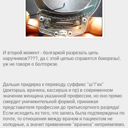
И второй момент - болгаркой разрезать цепь
наручников????, да с этой цепью справятся бокорезы!,
уж не говоря о болторезе.
Дальше придирка к переводу, суффикс "ш"/"их"
(докторша, врачиха, кассирша и пр) в современном
значении женщина указанной профессии, но оно прямо
смердит уничижительной формой, принижая
представителя профессии до третьесортного разряда!
Если исходить из того, что запись была подтверждена по
почте, то отношения между врачом и пациентом не
холодные, а значит применение "врачиха" неприемлемо.