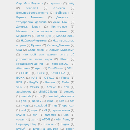
OvpnМимоРоутера
(2)
hypervisor
(2)
putty
(2)
sendmail
(2)
А.Чехов
(2)
БольноеВоображение
(2)
Войнович
(2)
Герман Мелвилл
(2)
Девушка с
татуировкой дракона
(2)
Джон Бойн
(2)
Джордж Элиот
(2)
Крипто-про
(2)
Мальчик в полосатой пижаме
(2)
Мидлмарч
(2)
Моби Дик
(2)
Москва 2042
(2)
НаброскиЧертежи
(2)
Над пропастью
во ржи
(2)
Пушкин
(2)
Работа_Монтаж
(2)
СКД
(2)
Сэлинджер
(2)
Харуки Мураками
(2)
Что мой сын должен знать об
устройстве этого мира
(2)
Шкаф
(2)
забавныеРешения
(2)
переездОС
(2)
Aliexpress
(1)
Apart
(1)
CorelDraw
(1)
DELL
(1)
HC310
(1)
ISCSI
(1)
KYOCERA
(1)
L-
BOXX
(1)
NAS
(1)
OSW10
(1)
Photo
(1)
RDP
(1)
RegEx
(1)
Roxton
(1)
Trello
(1)
VPN
(1)
WSUS
(1)
Xmeye
(1)
ahk
(1)
autohotkey
(1)
cfi-b8253jdgg
(1)
console
(1)
crontab
(1)
dns
(1)
faractal gates node
(1)
gpio
(1)
hotkey
(1)
idrac
(1)
luks
(1)
lvm
(1)
mysql
(1)
nextcloud
(1)
nut
(1)
opencart
(1)
raid
(1)
rsync
(1)
s3
(1)
spamassasin
(1)
srv2k8
(1)
ssh
(1)
targetcli
(1)
ups
(1)
veeam
(1)
xen
(1)
АТОЛ
(1)
Айн Рэнд
(1)
Бернард Шоу
(1)
Бечичи
(1)
Будва
(1)
Бурый
(1)
Бусейна аль-Иса
(1)
Генри