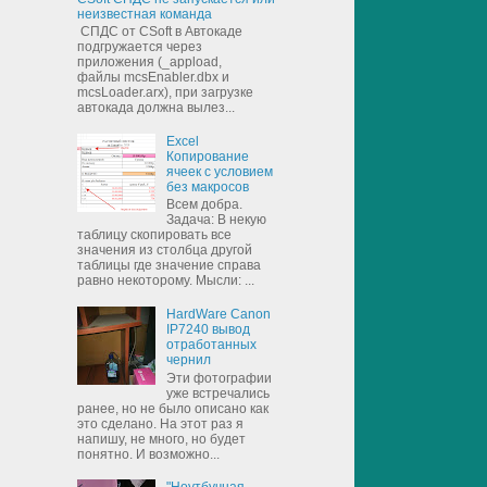
неизвестная команда
СПДС от CSoft в Автокаде
подгружается через
приложения (_appload,
файлы mcsEnabler.dbx и
mcsLoader.arx), при загрузке
автокада должна вылез...
Excel
Копирование
ячеек с условием
без макросов
Всем добра.
Задача: В некую
таблицу скопировать все
значения из столбца другой
таблицы где значение справа
равно некоторому. Мысли: ...
HardWare Canon
IP7240 вывод
отработанных
чернил
Эти фотографии
уже встречались
ранее, но не было описано как
это сделано. На этот раз я
напишу, не много, но будет
понятно. И возможно...