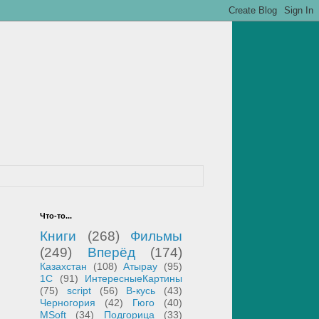
Что-то...
Книги
(268)
Фильмы
(249)
Вперёд
(174)
Казахстан
(108)
Атырау
(95)
1С
(91)
ИнтересныеКартины
(75)
script
(56)
В-кусь
(43)
Черногория
(42)
Гюго
(40)
MSoft
(34)
Подгорица
(33)