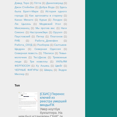
Дэвид Торо
(1)
Гётте
(1)
Даниловград
(1)
Джон Стейнбек
(1)
Добра Вода
(1)
Здесь
была Бритт-Мари
(1)
История одного
города
(1)
Как аргонавты в старину
(1)
Канаэ Минато
(1)
Курык
(1)
Лондон
(1)
Лю Цысинь
(1)
Медвежий Угол
(1)
Мексиканец
(1)
Мы против вас
(1)
Наги
Симэно
(1)
НастроимЗвук
(1)
Оруэлл
(1)
Паустовский
(1)
Питер
(1)
Платонов
(1)
РИБ
(1)
Работа_Домофон
(1)
Работа_СКУД
(1)
Разборка
(1)
Салтыков-
Щедрин
(1)
Северная Одиссея
(1)
Северная повесть
(1)
Тбилиси
(1)
Тевье-
молочник
(1)
ТестДиска
(1)
Тревожные
люди
(1)
Три новеллы
(1)
УИЛЬЯМ
ФЕРГЮСОН
(1)
Ху Аньянь
(1)
Цвейг
(1)
ЧЕРНЫЕ ФИГУРЫ
(1)
Шварц
(1)
Эндрю
Миллер
(1)
Топ
[СБИС] Перенос
ключей из
реестра умершей
винды/ПК
Умер ноутбук
бухгалтера. На
нем был установлен СБИС (и