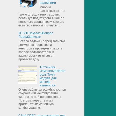
подписями
Многим
рассказываю про
такую штуку, и многие хотят,
реализуя под каждого я нашел
несколько вариантов у каждого
есть свои плюсы и минусы....
1С УФ ПоказатьВопрос
ПередЗаписью
Встала задача - перед записью
документа произвести
некоторые проверки и задать
вопрос пользователю, в
зависимости от ответа -
провести доку...
1СОшибка
ИзменениеИКонт
роль Текст
модуля для
метода
изменился
Очень забавная ошибка, т.к. при
сохранении конфигурации
система о ней не оповещает.
Поэтому, перед тем как
применять измененную
конфигурацию...
CSoft СПДС не запускается или