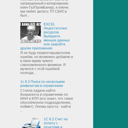
запрещенный к копированию
ключ ГазПромБанка), и ключи,
как любит делать ТП СБИСа
был...
EXCEL
Недостаточно
ресурсов.
Выберите
меньше данных
или закройте
другие приложения
Я не буду первооткрывателем
ошибки, но возможно добавлю в
в свою карму чужого
сэкономленного времени. Я
мучился с этой ошибкой
полгода...
1с 8.3 Поиск по нескольким
реквизитам в справочнике
Стояла задача найти
Конрагента в справочнике по
ИНН и КПП (кто знает, что такое
обособленное подразделение,
поймет). Логика проста - найти
...
1С 8.2 Счет на
оплату с
печатями и