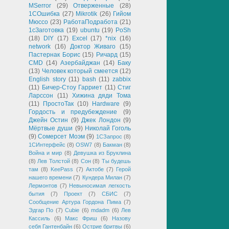
MSerror
(29)
Отверженные
(28)
1СОшибка
(27)
Mikrotik
(26)
Гийом
Мюссо
(23)
РаботаПодработа
(21)
1сЗаготовка
(19)
ubuntu
(19)
PoSh
(18)
DIY
(17)
Excel
(17)
*nix
(16)
network
(16)
Доктор Живаго
(15)
Пастернак Борис
(15)
Ричард
(15)
CMD
(14)
Азербайджан
(14)
Баку
(13)
Человек который смеется
(12)
English story
(11)
bash
(11)
zabbix
(11)
Бичер-Стоу Гарриет
(11)
Стиг
Ларссон
(11)
Хижина дяди Тома
(11)
ПростоТак
(10)
Hardware
(9)
Гордость и предубеждение
(9)
Джейн Остин
(9)
Джек Лондон
(9)
Мёртвые души
(9)
Николай Гоголь
(9)
Сомерсет Моэм
(9)
1СЗапрос
(8)
1СИнтерфейс
(8)
OSW7
(8)
Бакман
(8)
Война и мир
(8)
Девушка из Бруклина
(8)
Лев Толстой
(8)
Сон
(8)
Ты будешь
там
(8)
KeePass
(7)
Актобе
(7)
Герой
нашего времени
(7)
Кундера Милан
(7)
Лермонтов
(7)
Невыносимая легкость
бытия
(7)
Проект
(7)
СБИС
(7)
Сообщение Артура Гордона Пима
(7)
Эдгар По
(7)
Cubie
(6)
mdadm
(6)
Лев
Кассиль
(6)
Макс Фриш
(6)
Назову
себя Гантенбайн
(6)
Острие бритвы
(6)