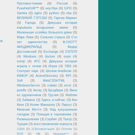
Противостояние
(6)
Россия
(6)
РукиНеИзЖ***
(6)
ноутбук
(6)
GPO
(5)
Samba
(5)
nginx
(5)
python
(5)
vba
(5)
ВЕЛИКИЙ ГЭТСБИ
(5)
Гарсиа Маркес
(5)
Города
(5)
Девушка которая
взрывала воздушные замки
(5)
Маленькая хозяйка большого дома
(5)
Марк Леви
(5)
Сильнее страха
(5)
Сто
ее
лет одиночества
(5)
Ф.СКОТТ
ФИЦДЖЕРАЛЬД
(5)
Федор
Достоевский
(5)
Exchange
(4)
OS7070
(4)
Windows
(4)
docker
(4)
ovpn
(4)
snmp
(4)
АТС
(4)
Девушка которая
играла с огнем
(4)
Игрок
(4)
ПВХ
(4)
Сентрал парк
(4)
Шолом-Алейхем
(4)
ЮМОР
(4)
ActiveDirectory
(3)
RPI
(3)
Soft
(3)
WebCSSHTML
(3)
WindowsServer
(3)
cobian
(3)
error
(3)
postfix
(3)
Актау
(3)
Брэдбери
(3)
Вино
из одуванчиков
(3)
Грузия
(3)
Жабляк
(3)
Забавно
(3)
Здесь и сейчас
(3)
Кен
Кизи
(3)
Колин Маккалоу
(3)
Ларгус
(3)
Мальчик Моттл
(3)
Над кукушкиным
гнездом
(3)
Поющие в терновнике
(3)
Размышления
(3)
Сербия
(3)
Театр
(3)
Турция
(3)
восстановление корпуса
(3)
1Q84
(2)
1СКонвертация
(2)
Chrome
(2)
DVR
(2)
Hik
(2)
Notepad++
(2)