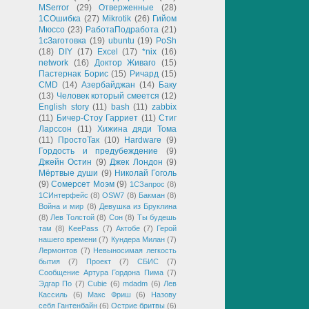
MSerror
(29)
Отверженные
(28)
1СОшибка
(27)
Mikrotik
(26)
Гийом
Мюссо
(23)
РаботаПодработа
(21)
1сЗаготовка
(19)
ubuntu
(19)
PoSh
(18)
DIY
(17)
Excel
(17)
*nix
(16)
network
(16)
Доктор Живаго
(15)
Пастернак Борис
(15)
Ричард
(15)
CMD
(14)
Азербайджан
(14)
Баку
(13)
Человек который смеется
(12)
English story
(11)
bash
(11)
zabbix
(11)
Бичер-Стоу Гарриет
(11)
Стиг
Ларссон
(11)
Хижина дяди Тома
(11)
ПростоТак
(10)
Hardware
(9)
Гордость и предубеждение
(9)
Джейн Остин
(9)
Джек Лондон
(9)
Мёртвые души
(9)
Николай Гоголь
(9)
Сомерсет Моэм
(9)
1СЗапрос
(8)
1СИнтерфейс
(8)
OSW7
(8)
Бакман
(8)
Война и мир
(8)
Девушка из Бруклина
(8)
Лев Толстой
(8)
Сон
(8)
Ты будешь
там
(8)
KeePass
(7)
Актобе
(7)
Герой
нашего времени
(7)
Кундера Милан
(7)
Лермонтов
(7)
Невыносимая легкость
бытия
(7)
Проект
(7)
СБИС
(7)
Сообщение Артура Гордона Пима
(7)
Эдгар По
(7)
Cubie
(6)
mdadm
(6)
Лев
Кассиль
(6)
Макс Фриш
(6)
Назову
себя Гантенбайн
(6)
Острие бритвы
(6)