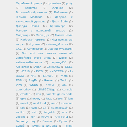
OvpnМимоРоутера
(2)
hypervisor
(2)
putty
(2)
sendmail
(2)
А.Чехов
(2)
БольноеВоображение
(2)
Войнович
(2)
Герман Мелвилл
(2)
Девушка с
татуировкой дракона
(2)
Джон Бойн
(2)
Джордж Элиот
(2)
Крипто-про
(2)
Мальчик в полосатой пижаме
(2)
Мидлмарч
(2)
Моби Дик
(2)
Москва 2042
(2)
НаброскиЧертежи
(2)
Над пропастью
во ржи
(2)
Пушкин
(2)
Работа_Монтаж
(2)
СКД
(2)
Сэлинджер
(2)
Харуки Мураками
(2)
Что мой сын должен знать об
устройстве этого мира
(2)
Шкаф
(2)
забавныеРешения
(2)
переездОС
(2)
Aliexpress
(1)
Apart
(1)
CorelDraw
(1)
DELL
(1)
HC310
(1)
ISCSI
(1)
KYOCERA
(1)
L-
BOXX
(1)
NAS
(1)
OSW10
(1)
Photo
(1)
RDP
(1)
RegEx
(1)
Roxton
(1)
Trello
(1)
VPN
(1)
WSUS
(1)
Xmeye
(1)
ahk
(1)
autohotkey
(1)
cfi-b8253jdgg
(1)
console
(1)
crontab
(1)
dns
(1)
faractal gates node
(1)
gpio
(1)
hotkey
(1)
idrac
(1)
luks
(1)
lvm
(1)
mysql
(1)
nextcloud
(1)
nut
(1)
opencart
(1)
raid
(1)
rsync
(1)
s3
(1)
spamassasin
(1)
srv2k8
(1)
ssh
(1)
targetcli
(1)
ups
(1)
veeam
(1)
xen
(1)
АТОЛ
(1)
Айн Рэнд
(1)
Бернард Шоу
(1)
Бечичи
(1)
Будва
(1)
Бурый
(1)
Бусейна аль-Иса
(1)
Генри