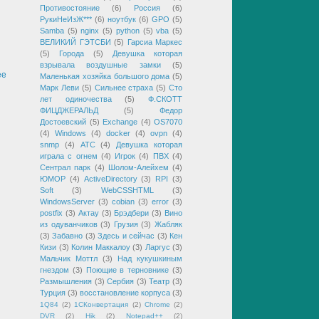
Противостояние
(6)
Россия
(6)
РукиНеИзЖ***
(6)
ноутбук
(6)
GPO
(5)
Samba
(5)
nginx
(5)
python
(5)
vba
(5)
ВЕЛИКИЙ ГЭТСБИ
(5)
Гарсиа Маркес
(5)
Города
(5)
Девушка которая
взрывала воздушные замки
(5)
ее
Маленькая хозяйка большого дома
(5)
Марк Леви
(5)
Сильнее страха
(5)
Сто
лет одиночества
(5)
Ф.СКОТТ
ФИЦДЖЕРАЛЬД
(5)
Федор
Достоевский
(5)
Exchange
(4)
OS7070
(4)
Windows
(4)
docker
(4)
ovpn
(4)
snmp
(4)
АТС
(4)
Девушка которая
играла с огнем
(4)
Игрок
(4)
ПВХ
(4)
Сентрал парк
(4)
Шолом-Алейхем
(4)
ЮМОР
(4)
ActiveDirectory
(3)
RPI
(3)
Soft
(3)
WebCSSHTML
(3)
WindowsServer
(3)
cobian
(3)
error
(3)
postfix
(3)
Актау
(3)
Брэдбери
(3)
Вино
из одуванчиков
(3)
Грузия
(3)
Жабляк
(3)
Забавно
(3)
Здесь и сейчас
(3)
Кен
Кизи
(3)
Колин Маккалоу
(3)
Ларгус
(3)
Мальчик Моттл
(3)
Над кукушкиным
гнездом
(3)
Поющие в терновнике
(3)
Размышления
(3)
Сербия
(3)
Театр
(3)
Турция
(3)
восстановление корпуса
(3)
1Q84
(2)
1СКонвертация
(2)
Chrome
(2)
DVR
(2)
Hik
(2)
Notepad++
(2)