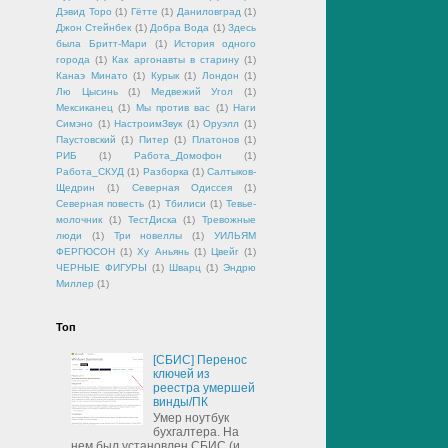
Дэвид Торо
(1)
Гётте
(1)
Даниловград
(1)
Джон Стейнбек
(1)
Добра Вода
(1)
Здесь
была Бритт-Мари
(1)
История одного
города
(1)
Как аргонавты в старину
(1)
Канаэ Минато
(1)
Курык
(1)
Лондон
(1)
Лю Цысинь
(1)
Медвежий Угол
(1)
Мексиканец
(1)
Мы против вас
(1)
Наги
Симэно
(1)
НастроимЗвук
(1)
Оруэлл
(1)
Паустовский
(1)
Питер
(1)
Платонов
(1)
РИБ
(1)
Работа_Домофон
(1)
Работа_СКУД
(1)
Разборка
(1)
Салтыков-
Щедрин
(1)
Северная Одиссея
(1)
Северная повесть
(1)
Тбилиси
(1)
Тевье-
молочник
(1)
ТестДиска
(1)
Тревожные
люди
(1)
Три новеллы
(1)
УИЛЬЯМ
ФЕРГЮСОН
(1)
Ху Аньянь
(1)
Цвейг
(1)
ЧЕРНЫЕ ФИГУРЫ
(1)
Шварц
(1)
Эндрю
Миллер
(1)
Топ
[СБИС] Перенос
ключей из
реестра умершей
винды/ПК
Умер ноутбук
бухгалтера. На
нем был установлен СБИС (и