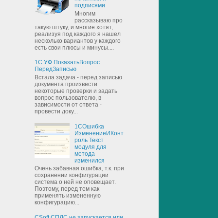
подписями
Многим
рассказываю про
такую штуку, и многие хотят,
реализуя под каждого я нашел
несколько вариантов у каждого
есть свои плюсы и минусы....
1С УФ ПоказатьВопрос
ПередЗаписью
Встала задача - перед записью
документа произвести
некоторые проверки и задать
вопрос пользователю, в
зависимости от ответа -
провести доку...
1СОшибка
ИзменениеИКонт
роль Текст
модуля для
метода
изменился
Очень забавная ошибка, т.к. при
сохранении конфигурации
система о ней не оповещает.
Поэтому, перед тем как
применять измененную
конфигурацию...
CSoft СПДС не запускается или