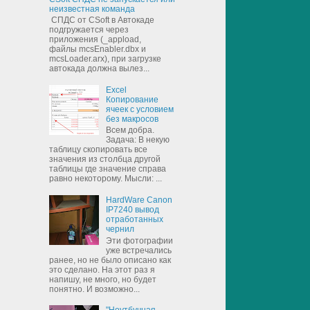
неизвестная команда
СПДС от CSoft в Автокаде
подгружается через
приложения (_appload,
файлы mcsEnabler.dbx и
mcsLoader.arx), при загрузке
автокада должна вылез...
Excel
Копирование
ячеек с условием
без макросов
Всем добра.
Задача: В некую
таблицу скопировать все
значения из столбца другой
таблицы где значение справа
равно некоторому. Мысли: ...
HardWare Canon
IP7240 вывод
отработанных
чернил
Эти фотографии
уже встречались
ранее, но не было описано как
это сделано. На этот раз я
напишу, не много, но будет
понятно. И возможно...