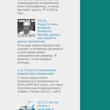
запрещенный к копированию
ключ ГазПромБанка), и ключи,
как любит делать ТП СБИСа
был...
EXCEL
Недостаточно
ресурсов.
Выберите
меньше данных
или закройте
другие приложения
Я не буду первооткрывателем
ошибки, но возможно добавлю в
в свою карму чужого
сэкономленного времени. Я
мучился с этой ошибкой
полгода...
1с 8.3 Поиск по нескольким
реквизитам в справочнике
Стояла задача найти
Конрагента в справочнике по
ИНН и КПП (кто знает, что такое
обособленное подразделение,
поймет). Логика проста - найти
...
1С 8.2 Счет на
оплату с
печатями и