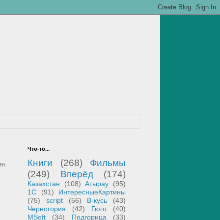
Что-то...
Книги
(268)
Фильмы
ин
(249)
Вперёд
(174)
Казахстан
(108)
Атырау
(95)
1С
(91)
ИнтересныеКартины
(75)
script
(56)
В-кусь
(43)
Черногория
(42)
Гюго
(40)
MSoft
(34)
Подгорица
(33)