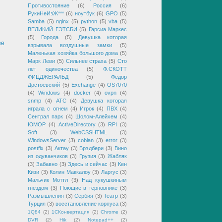
Противостояние
(6)
Россия
(6)
РукиНеИзЖ***
(6)
ноутбук
(6)
GPO
(5)
Samba
(5)
nginx
(5)
python
(5)
vba
(5)
ВЕЛИКИЙ ГЭТСБИ
(5)
Гарсиа Маркес
(5)
Города
(5)
Девушка которая
ее
взрывала воздушные замки
(5)
Маленькая хозяйка большого дома
(5)
Марк Леви
(5)
Сильнее страха
(5)
Сто
лет одиночества
(5)
Ф.СКОТТ
ФИЦДЖЕРАЛЬД
(5)
Федор
Достоевский
(5)
Exchange
(4)
OS7070
(4)
Windows
(4)
docker
(4)
ovpn
(4)
snmp
(4)
АТС
(4)
Девушка которая
играла с огнем
(4)
Игрок
(4)
ПВХ
(4)
Сентрал парк
(4)
Шолом-Алейхем
(4)
ЮМОР
(4)
ActiveDirectory
(3)
RPI
(3)
Soft
(3)
WebCSSHTML
(3)
WindowsServer
(3)
cobian
(3)
error
(3)
postfix
(3)
Актау
(3)
Брэдбери
(3)
Вино
из одуванчиков
(3)
Грузия
(3)
Жабляк
(3)
Забавно
(3)
Здесь и сейчас
(3)
Кен
Кизи
(3)
Колин Маккалоу
(3)
Ларгус
(3)
Мальчик Моттл
(3)
Над кукушкиным
гнездом
(3)
Поющие в терновнике
(3)
Размышления
(3)
Сербия
(3)
Театр
(3)
Турция
(3)
восстановление корпуса
(3)
1Q84
(2)
1СКонвертация
(2)
Chrome
(2)
DVR
(2)
Hik
(2)
Notepad++
(2)