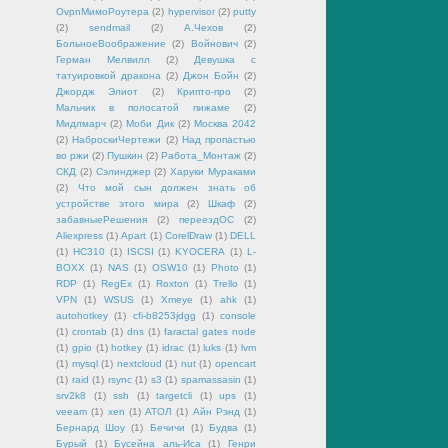
OvpnМимоРоутера
(2)
hypervisor
(2)
putty
(2)
sendmail
(2)
А.Чехов
(2)
БольноеВоображение
(2)
Войнович
(2)
Герман Мелвилл
(2)
Девушка с
татуировкой дракона
(2)
Джон Бойн
(2)
Джордж Элиот
(2)
Крипто-про
(2)
Мальчик в полосатой пижаме
(2)
Мидлмарч
(2)
Моби Дик
(2)
Москва 2042
(2)
НаброскиЧертежи
(2)
Над пропастью
во ржи
(2)
Пушкин
(2)
Работа_Монтаж
(2)
СКД
(2)
Сэлинджер
(2)
Харуки Мураками
(2)
Что мой сын должен знать об
устройстве этого мира
(2)
Шкаф
(2)
забавныеРешения
(2)
переездОС
(2)
Aliexpress
(1)
Apart
(1)
CorelDraw
(1)
DELL
(1)
HC310
(1)
ISCSI
(1)
KYOCERA
(1)
L-
BOXX
(1)
NAS
(1)
OSW10
(1)
Photo
(1)
RDP
(1)
RegEx
(1)
Roxton
(1)
Trello
(1)
VPN
(1)
WSUS
(1)
Xmeye
(1)
ahk
(1)
autohotkey
(1)
cfi-b8253jdgg
(1)
console
(1)
crontab
(1)
dns
(1)
faractal gates node
(1)
gpio
(1)
hotkey
(1)
idrac
(1)
luks
(1)
lvm
(1)
mysql
(1)
nextcloud
(1)
nut
(1)
opencart
(1)
raid
(1)
rsync
(1)
s3
(1)
spamassasin
(1)
srv2k8
(1)
ssh
(1)
targetcli
(1)
ups
(1)
veeam
(1)
xen
(1)
АТОЛ
(1)
Айн Рэнд
(1)
Бернард Шоу
(1)
Бечичи
(1)
Будва
(1)
Бурый
(1)
Бусейна аль-Иса
(1)
Генри