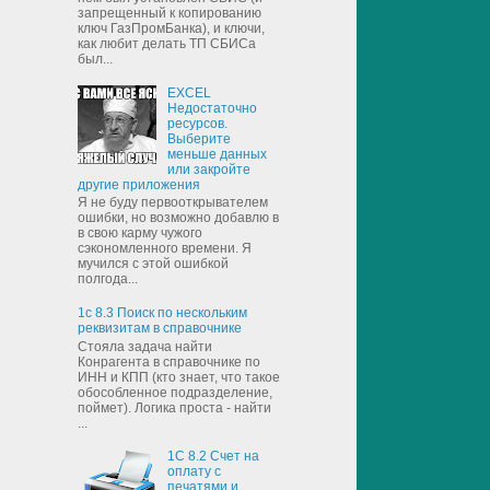
запрещенный к копированию
ключ ГазПромБанка), и ключи,
как любит делать ТП СБИСа
был...
EXCEL
Недостаточно
ресурсов.
Выберите
меньше данных
или закройте
другие приложения
Я не буду первооткрывателем
ошибки, но возможно добавлю в
в свою карму чужого
сэкономленного времени. Я
мучился с этой ошибкой
полгода...
1с 8.3 Поиск по нескольким
реквизитам в справочнике
Стояла задача найти
Конрагента в справочнике по
ИНН и КПП (кто знает, что такое
обособленное подразделение,
поймет). Логика проста - найти
...
1С 8.2 Счет на
оплату с
печатями и