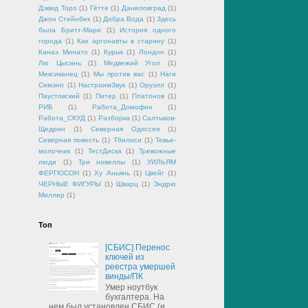
Дэвид Торо
(1)
Гётте
(1)
Даниловград
(1)
Джон Стейнбек
(1)
Добра Вода
(1)
Здесь
была Бритт-Мари
(1)
История одного
города
(1)
Как аргонавты в старину
(1)
Канаэ Минато
(1)
Курык
(1)
Лондон
(1)
Лю Цысинь
(1)
Медвежий Угол
(1)
Мексиканец
(1)
Мы против вас
(1)
Наги
Симэно
(1)
НастроимЗвук
(1)
Оруэлл
(1)
Паустовский
(1)
Питер
(1)
Платонов
(1)
РИБ
(1)
Работа_Домофон
(1)
Работа_СКУД
(1)
Разборка
(1)
Салтыков-
Щедрин
(1)
Северная Одиссея
(1)
Северная повесть
(1)
Тбилиси
(1)
Тевье-
молочник
(1)
ТестДиска
(1)
Тревожные
люди
(1)
Три новеллы
(1)
УИЛЬЯМ
ФЕРГЮСОН
(1)
Ху Аньянь
(1)
Цвейг
(1)
ЧЕРНЫЕ ФИГУРЫ
(1)
Шварц
(1)
Эндрю
Миллер
(1)
Топ
[СБИС] Перенос
ключей из
реестра умершей
винды/ПК
Умер ноутбук
бухгалтера. На
нем был установлен СБИС (и