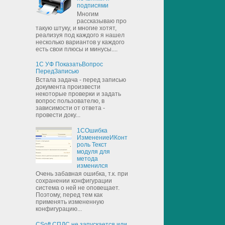
подписями
Многим
рассказываю про
такую штуку, и многие хотят,
реализуя под каждого я нашел
несколько вариантов у каждого
есть свои плюсы и минусы....
1С УФ ПоказатьВопрос
ПередЗаписью
Встала задача - перед записью
документа произвести
некоторые проверки и задать
вопрос пользователю, в
зависимости от ответа -
провести доку...
1СОшибка
ИзменениеИКонт
роль Текст
модуля для
метода
изменился
Очень забавная ошибка, т.к. при
сохранении конфигурации
система о ней не оповещает.
Поэтому, перед тем как
применять измененную
конфигурацию...
CSoft СПДС не запускается или