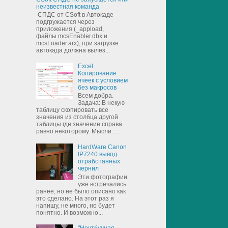
неизвестная команда
СПДС от CSoft в Автокаде
подгружается через
приложения (_appload,
файлы mcsEnabler.dbx и
mcsLoader.arx), при загрузке
автокада должна вылез...
Excel
Копирование
ячеек с условием
без макросов
Всем добра.
Задача: В некую
таблицу скопировать все
значения из столбца другой
таблицы где значение справа
равно некоторому. Мысли: ...
HardWare Canon
IP7240 вывод
отработанных
чернил
Эти фотографии
уже встречались
ранее, но не было описано как
это сделано. На этот раз я
напишу, не много, но будет
понятно. И возможно...