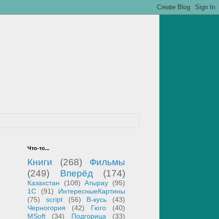
Что-то...
Книги
(268)
Фильмы
(249)
Вперёд
(174)
Казахстан
(108)
Атырау
(95)
1С
(91)
ИнтересныеКартины
(75)
script
(56)
В-кусь
(43)
Черногория
(42)
Гюго
(40)
MSoft
(34)
Подгорица
(33)