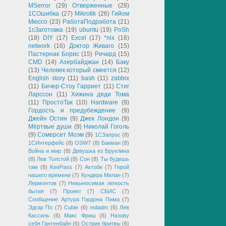
MSerror
(29)
Отверженные
(28)
1СОшибка
(27)
Mikrotik
(26)
Гийом
Мюссо
(23)
РаботаПодработа
(21)
1сЗаготовка
(19)
ubuntu
(19)
PoSh
(18)
DIY
(17)
Excel
(17)
*nix
(16)
network
(16)
Доктор Живаго
(15)
Пастернак Борис
(15)
Ричард
(15)
CMD
(14)
Азербайджан
(14)
Баку
(13)
Человек который смеется
(12)
English story
(11)
bash
(11)
zabbix
(11)
Бичер-Стоу Гарриет
(11)
Стиг
Ларссон
(11)
Хижина дяди Тома
(11)
ПростоТак
(10)
Hardware
(9)
Гордость и предубеждение
(9)
Джейн Остин
(9)
Джек Лондон
(9)
Мёртвые души
(9)
Николай Гоголь
(9)
Сомерсет Моэм
(9)
1СЗапрос
(8)
1СИнтерфейс
(8)
OSW7
(8)
Бакман
(8)
Война и мир
(8)
Девушка из Бруклина
(8)
Лев Толстой
(8)
Сон
(8)
Ты будешь
там
(8)
KeePass
(7)
Актобе
(7)
Герой
нашего времени
(7)
Кундера Милан
(7)
Лермонтов
(7)
Невыносимая легкость
бытия
(7)
Проект
(7)
СБИС
(7)
Сообщение Артура Гордона Пима
(7)
Эдгар По
(7)
Cubie
(6)
mdadm
(6)
Лев
Кассиль
(6)
Макс Фриш
(6)
Назову
себя Гантенбайн
(6)
Острие бритвы
(6)