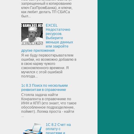
запрещенный к копированию
ключ ГазПромБанка), и ключи,
как любит делать ТП СБИСа
был...
EXCEL
Недостаточно
ресурсов.
Выберите
меньше данных
или закройте
другие приложения
Я не буду первооткрывателем
ошибки, но возможно добавлю в
в свою карму чужого
сэкономленного времени. Я
мучился с этой ошибкой
полгода...
1с 8.3 Поиск по нескольким
реквизитам в справочнике
Стояла задача найти
Конрагента в справочнике по
ИНН и КПП (кто знает, что такое
обособленное подразделение,
поймет). Логика проста - найти
...
1С 8.2 Счет на
оплату с
печатями и