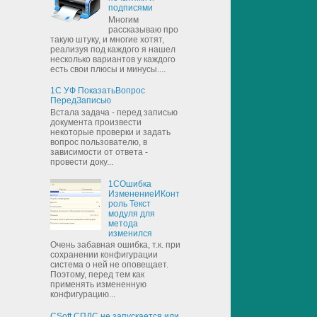
подписями
Многим
рассказываю про
такую штуку, и многие хотят,
реализуя под каждого я нашел
несколько вариантов у каждого
есть свои плюсы и минусы....
1С УФ ПоказатьВопрос
ПередЗаписью
Встала задача - перед записью
документа произвести
некоторые проверки и задать
вопрос пользователю, в
зависимости от ответа -
провести доку...
1СОшибка
ИзменениеИКонт
роль Текст
модуля для
метода
изменился
Очень забавная ошибка, т.к. при
сохранении конфигурации
система о ней не оповещает.
Поэтому, перед тем как
применять измененную
конфигурацию...
CSoft СПДС не запускается или