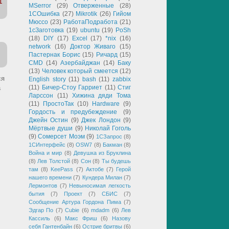
1
MSerror
(29)
Отверженные
(28)
1СОшибка
(27)
Mikrotik
(26)
Гийом
Мюссо
(23)
РаботаПодработа
(21)
1сЗаготовка
(19)
ubuntu
(19)
PoSh
(18)
DIY
(17)
Excel
(17)
*nix
(16)
network
(16)
Доктор Живаго
(15)
Пастернак Борис
(15)
Ричард
(15)
CMD
(14)
Азербайджан
(14)
Баку
(13)
Человек который смеется
(12)
ся
English story
(11)
bash
(11)
zabbix
а
(11)
Бичер-Стоу Гарриет
(11)
Стиг
Ларссон
(11)
Хижина дяди Тома
(11)
ПростоТак
(10)
Hardware
(9)
Гордость и предубеждение
(9)
Джейн Остин
(9)
Джек Лондон
(9)
Мёртвые души
(9)
Николай Гоголь
(9)
Сомерсет Моэм
(9)
1СЗапрос
(8)
1СИнтерфейс
(8)
OSW7
(8)
Бакман
(8)
Война и мир
(8)
Девушка из Бруклина
(8)
Лев Толстой
(8)
Сон
(8)
Ты будешь
там
(8)
KeePass
(7)
Актобе
(7)
Герой
нашего времени
(7)
Кундера Милан
(7)
Лермонтов
(7)
Невыносимая легкость
бытия
(7)
Проект
(7)
СБИС
(7)
Сообщение Артура Гордона Пима
(7)
Эдгар По
(7)
Cubie
(6)
mdadm
(6)
Лев
Кассиль
(6)
Макс Фриш
(6)
Назову
себя Гантенбайн
(6)
Острие бритвы
(6)