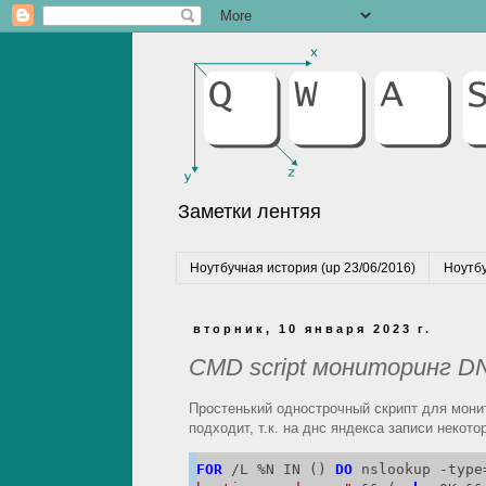
Заметки лентяя
Ноутбучная история (up 23/06/2016)
Ноутбу
вторник, 10 января 2023 г.
CMD script мониторинг D
Простенький однострочный скрипт для монит
подходит, т.к. на днс яндекса записи некото
FOR
 /L %N IN () 
DO
 nslookup -type