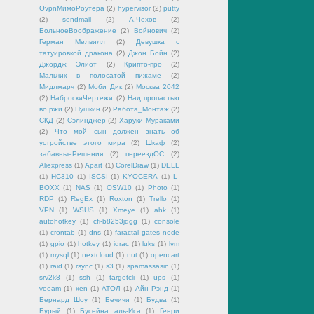
OvpnМимоРоутера
(2)
hypervisor
(2)
putty
(2)
sendmail
(2)
А.Чехов
(2)
БольноеВоображение
(2)
Войнович
(2)
Герман Мелвилл
(2)
Девушка с
татуировкой дракона
(2)
Джон Бойн
(2)
Джордж Элиот
(2)
Крипто-про
(2)
Мальчик в полосатой пижаме
(2)
Мидлмарч
(2)
Моби Дик
(2)
Москва 2042
(2)
НаброскиЧертежи
(2)
Над пропастью
во ржи
(2)
Пушкин
(2)
Работа_Монтаж
(2)
СКД
(2)
Сэлинджер
(2)
Харуки Мураками
(2)
Что мой сын должен знать об
устройстве этого мира
(2)
Шкаф
(2)
забавныеРешения
(2)
переездОС
(2)
Aliexpress
(1)
Apart
(1)
CorelDraw
(1)
DELL
(1)
HC310
(1)
ISCSI
(1)
KYOCERA
(1)
L-
BOXX
(1)
NAS
(1)
OSW10
(1)
Photo
(1)
RDP
(1)
RegEx
(1)
Roxton
(1)
Trello
(1)
VPN
(1)
WSUS
(1)
Xmeye
(1)
ahk
(1)
autohotkey
(1)
cfi-b8253jdgg
(1)
console
(1)
crontab
(1)
dns
(1)
faractal gates node
(1)
gpio
(1)
hotkey
(1)
idrac
(1)
luks
(1)
lvm
(1)
mysql
(1)
nextcloud
(1)
nut
(1)
opencart
(1)
raid
(1)
rsync
(1)
s3
(1)
spamassasin
(1)
srv2k8
(1)
ssh
(1)
targetcli
(1)
ups
(1)
veeam
(1)
xen
(1)
АТОЛ
(1)
Айн Рэнд
(1)
Бернард Шоу
(1)
Бечичи
(1)
Будва
(1)
Бурый
(1)
Бусейна аль-Иса
(1)
Генри