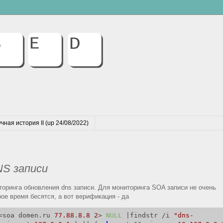
чная история II (up 24/08/2022)
NS записи
оринга обновления dns записи. Для мониторинга SOA записи не очень
рое время бесятся, а вот верификация - да
=soa domen.ru 
77.88
.
8.8
2
> 
NULL
 |findstr /i 
"dns-