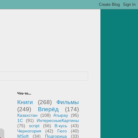
Что-то...
Книги
(268)
Фильмы
(249)
Вперёд
(174)
Казахстан
(108)
Атырау
(95)
1С
(91)
ИнтересныеКартины
(75)
script
(56)
В-кусь
(43)
Черногория
(42)
Гюго
(40)
MSoft
(34)
Подгорица
(33)