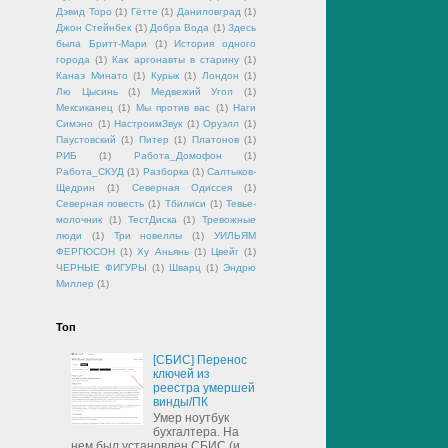
Дэвид Торо
(1)
Гётте
(1)
Даниловград
(1)
Джон Стейнбек
(1)
Добра Вода
(1)
Здесь
была Бритт-Мари
(1)
История одного
города
(1)
Как аргонавты в старину
(1)
Канаэ Минато
(1)
Курык
(1)
Лондон
(1)
Лю Цысинь
(1)
Медвежий Угол
(1)
Мексиканец
(1)
Мы против вас
(1)
Наги
Симэно
(1)
НастроимЗвук
(1)
Оруэлл
(1)
Паустовский
(1)
Питер
(1)
Платонов
(1)
РИБ
(1)
Работа_Домофон
(1)
Работа_СКУД
(1)
Разборка
(1)
Салтыков-
Щедрин
(1)
Северная Одиссея
(1)
Северная повесть
(1)
Тбилиси
(1)
Тевье-
молочник
(1)
ТестДиска
(1)
Тревожные
люди
(1)
Три новеллы
(1)
УИЛЬЯМ
ФЕРГЮСОН
(1)
Ху Аньянь
(1)
Цвейг
(1)
ЧЕРНЫЕ ФИГУРЫ
(1)
Шварц
(1)
Эндрю
Миллер
(1)
Топ
[СБИС] Перенос
ключей из
реестра умершей
винды/ПК
Умер ноутбук
бухгалтера. На
нем был установлен СБИС (и