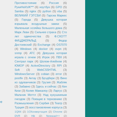
Противостояние
(6)
Россия
(6)
РукиНеИзЖ***
(6)
ноутбук
(6)
GPO
(5)
Samba
(5)
nginx
(5)
python
(5)
vba
(5)
ВЕЛИКИЙ ГЭТСБИ
(5)
Гарсиа Маркес
(5)
Города
(5)
Девушка которая
взрывала воздушные замки
(5)
Маленькая хозяйка большого дома
(5)
Марк Леви
(5)
Сильнее страха
(5)
Сто
лет одиночества
(5)
Ф.СКОТТ
ФИЦДЖЕРАЛЬД
(5)
Федор
Достоевский
(5)
Exchange
(4)
OS7070
(4)
Windows
(4)
docker
(4)
ovpn
(4)
snmp
(4)
АТС
(4)
Девушка которая
играла с огнем
(4)
Игрок
(4)
ПВХ
(4)
Сентрал парк
(4)
Шолом-Алейхем
(4)
ЮМОР
(4)
ActiveDirectory
(3)
RPI
(3)
Soft
(3)
WebCSSHTML
(3)
WindowsServer
(3)
cobian
(3)
error
(3)
postfix
(3)
Актау
(3)
Брэдбери
(3)
Вино
из одуванчиков
(3)
Грузия
(3)
Жабляк
(3)
Забавно
(3)
Здесь и сейчас
(3)
Кен
Кизи
(3)
Колин Маккалоу
(3)
Ларгус
(3)
Мальчик Моттл
(3)
Над кукушкиным
гнездом
(3)
Поющие в терновнике
(3)
ее
Размышления
(3)
Сербия
(3)
Театр
(3)
Турция
(3)
восстановление корпуса
(3)
1Q84
(2)
1СКонвертация
(2)
Chrome
(2)
DVR
(2)
Hik
(2)
Notepad++
(2)