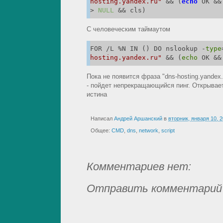
hosting.yandex.ru"
 && (
echo
 OK &&
> 
NULL
 && cls)
С человеческим таймаутом
FOR /L %N IN () DO nslookup -
type
hosting.yandex.ru"
 && (
echo
 OK &&
Пока не появится фраза "dns-hosting.yandex
- пойдет непрекращающийся пинг. Открывает
истина
Написал
Андрей Аршанский
в
вторник, января 10, 
Общее:
CMD
,
dns
,
network
,
script
Комментариев нет:
Отправить комментарий