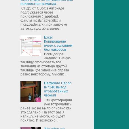
неизвестная команда
СПДС от CSoft в Автокаде
подгружается через
приложения (_appload,
файлы mcsEnabler.dbx и
mcsLoader.arx), при загрузке
автокада должна вылез...
Excel
Копирование
ячеек с условием
без макросов
Всем добра.
Задача: В некую
таблицу скопировать все
значения из столбца другой
таблицы где значение справа
равно некоторому. Мысли: ...
HardWare Canon
IP7240 вывод
отработанных
чернил
Эти фотографии
уже встречались
ранее, но не было описано как
это сделано. На этот раз я
напишу, не много, но будет
понятно. И возможно...