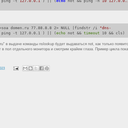
 ping -t 
127.0
.
0.1
 ) || (
echo
 not && ping -n 
10
127.0
.
0.
=soa domen.ru 77.88.8.8 2> NULL |findstr /i 
"dns-
 ping -t 127.0.0.1 ) || (
echo
 not && 
timeout
 10 && cls)
.ru" в выдаче команды nslookup будет выдаваться not, как только появит
 в пол отдельного монитора и смотрим крайем глаза. Пример цикла пок
2023