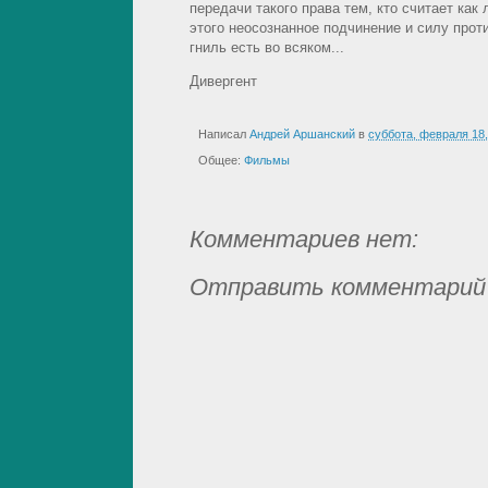
передачи такого права тем, кто считает как
этого неосознанное подчинение и силу против
гниль есть во всяком...
Дивергент
Написал
Андрей Аршанский
в
суббота, февраля 18,
Общее:
Фильмы
Комментариев нет:
Отправить комментарий