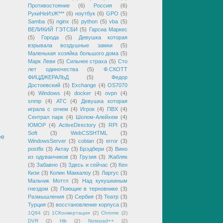
Противостояние
(6)
Россия
(6)
РукиНеИзЖ***
(6)
ноутбук
(6)
GPO
(5)
Samba
(5)
nginx
(5)
python
(5)
vba
(5)
ВЕЛИКИЙ ГЭТСБИ
(5)
Гарсиа Маркес
(5)
Города
(5)
Девушка которая
взрывала воздушные замки
(5)
Маленькая хозяйка большого дома
(5)
Марк Леви
(5)
Сильнее страха
(5)
Сто
лет одиночества
(5)
Ф.СКОТТ
ФИЦДЖЕРАЛЬД
(5)
Федор
Достоевский
(5)
Exchange
(4)
OS7070
(4)
Windows
(4)
docker
(4)
ovpn
(4)
snmp
(4)
АТС
(4)
Девушка которая
играла с огнем
(4)
Игрок
(4)
ПВХ
(4)
Сентрал парк
(4)
Шолом-Алейхем
(4)
ЮМОР
(4)
ActiveDirectory
(3)
RPI
(3)
Soft
(3)
WebCSSHTML
(3)
ее
WindowsServer
(3)
cobian
(3)
error
(3)
postfix
(3)
Актау
(3)
Брэдбери
(3)
Вино
из одуванчиков
(3)
Грузия
(3)
Жабляк
(3)
Забавно
(3)
Здесь и сейчас
(3)
Кен
Кизи
(3)
Колин Маккалоу
(3)
Ларгус
(3)
Мальчик Моттл
(3)
Над кукушкиным
гнездом
(3)
Поющие в терновнике
(3)
Размышления
(3)
Сербия
(3)
Театр
(3)
Турция
(3)
восстановление корпуса
(3)
1Q84
(2)
1СКонвертация
(2)
Chrome
(2)
DVR
(2)
Hik
(2)
Notepad++
(2)