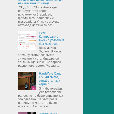
неизвестная команда
СПДС от CSoft в Автокаде
подгружается через
приложения (_appload,
файлы mcsEnabler.dbx и
mcsLoader.arx), при загрузке
автокада должна вылез...
Excel
Копирование
ячеек с условием
без макросов
Всем добра.
Задача: В некую
таблицу скопировать все
значения из столбца другой
таблицы где значение справа
равно некоторому. Мысли: ...
HardWare Canon
IP7240 вывод
отработанных
чернил
Эти фотографии
уже встречались
ранее, но не было описано как
это сделано. На этот раз я
напишу, не много, но будет
понятно. И возможно...