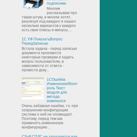
подписями
Многим
рассказываю про
такую штуку, и многие хотят,
реализуя под каждого я нашел
несколько вариантов у каждого
есть свои плюсы и минусы....
1С УФ ПоказатьВопрос
ПередЗаписью
Встала задача - перед записью
документа произвести
некоторые проверки и задать
вопрос пользователю, в
зависимости от ответа -
провести доку...
1СОшибка
ИзменениеИКонт
роль Текст
модуля для
метода
изменился
Очень забавная ошибка, т.к. при
сохранении конфигурации
система о ней не оповещает.
Поэтому, перед тем как
применять измененную
конфигурацию...
CSoft СПДС не запускается или