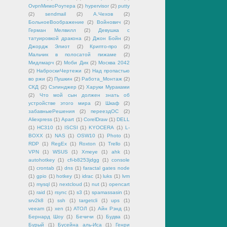
OvpnМимоРоутера
(2)
hypervisor
(2)
putty
(2)
sendmail
(2)
А.Чехов
(2)
БольноеВоображение
(2)
Войнович
(2)
Герман Мелвилл
(2)
Девушка с
татуировкой дракона
(2)
Джон Бойн
(2)
Джордж Элиот
(2)
Крипто-про
(2)
Мальчик в полосатой пижаме
(2)
Мидлмарч
(2)
Моби Дик
(2)
Москва 2042
(2)
НаброскиЧертежи
(2)
Над пропастью
во ржи
(2)
Пушкин
(2)
Работа_Монтаж
(2)
СКД
(2)
Сэлинджер
(2)
Харуки Мураками
(2)
Что мой сын должен знать об
устройстве этого мира
(2)
Шкаф
(2)
забавныеРешения
(2)
переездОС
(2)
Aliexpress
(1)
Apart
(1)
CorelDraw
(1)
DELL
(1)
HC310
(1)
ISCSI
(1)
KYOCERA
(1)
L-
BOXX
(1)
NAS
(1)
OSW10
(1)
Photo
(1)
RDP
(1)
RegEx
(1)
Roxton
(1)
Trello
(1)
VPN
(1)
WSUS
(1)
Xmeye
(1)
ahk
(1)
autohotkey
(1)
cfi-b8253jdgg
(1)
console
(1)
crontab
(1)
dns
(1)
faractal gates node
(1)
gpio
(1)
hotkey
(1)
idrac
(1)
luks
(1)
lvm
(1)
mysql
(1)
nextcloud
(1)
nut
(1)
opencart
(1)
raid
(1)
rsync
(1)
s3
(1)
spamassasin
(1)
srv2k8
(1)
ssh
(1)
targetcli
(1)
ups
(1)
veeam
(1)
xen
(1)
АТОЛ
(1)
Айн Рэнд
(1)
Бернард Шоу
(1)
Бечичи
(1)
Будва
(1)
Бурый
(1)
Бусейна аль-Иса
(1)
Генри