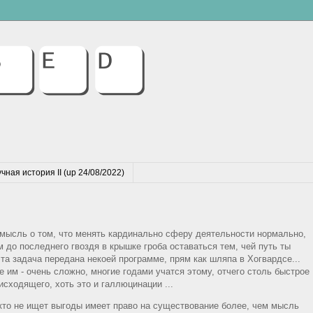
чная история II (up 24/08/2022)
 мысль о том, что менять кардинально сферу деятельности нормально,
 до последнего гвоздя в крышке гроба оставаться тем, чей путь ты
а задача передана некоей программе, прям как шляпа в Хогвардсе...
ие им - очень сложно, многие годами учатся этому, отчего столь быстрое
исходящего, хоть это и галлюцинации ...
 кто не ищет выгоды имеет право на существование более, чем мысль