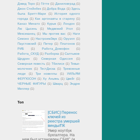
Дэвид Торо
(1)
Гётте
(1)
Даниловград
(1)
Джон Стейнбек
(1)
Добра Вода
(1)
Здесь
была Бритт-Мари
(1)
История одного
города
(1)
Как аргонавты в старину
(1)
Канаэ Минато
(1)
Курык
(1)
Лондон
(1)
Лю Цысинь
(1)
Медвежий Угол
(1)
Мексиканец
(1)
Мы против вас
(1)
Наги
Симэно
(1)
НастроимЗвук
(1)
Оруэлл
(1)
Паустовский
(1)
Питер
(1)
Платонов
(1)
РИБ
(1)
Работа_Домофон
(1)
Работа_СКУД
(1)
Разборка
(1)
Салтыков-
Щедрин
(1)
Северная Одиссея
(1)
Северная повесть
(1)
Тбилиси
(1)
Тевье-
молочник
(1)
ТестДиска
(1)
Тревожные
люди
(1)
Три новеллы
(1)
УИЛЬЯМ
ФЕРГЮСОН
(1)
Ху Аньянь
(1)
Цвейг
(1)
ЧЕРНЫЕ ФИГУРЫ
(1)
Шварц
(1)
Эндрю
Миллер
(1)
Топ
[СБИС] Перенос
ключей из
реестра умершей
винды/ПК
Умер ноутбук
бухгалтера. На
нем был установлен СБИС (и