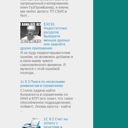
запрещенный к копированию
ключ ГазПромБанка), и ключи,
как любит делать ТП СБИСа
был...
EXCEL
Недостаточно
ресурсов.
Выберите
меньше данных
или закройте
другие приложения
Я не буду первооткрывателем
ошибки, но возможно добавлю в
в свою карму чужого
сэкономленного времени. Я
мучился с этой ошибкой
полгода...
1с 8.3 Поиск по нескольким
реквизитам в справочнике
Стояла задача найти
Конрагента в справочнике по
ИНН и КПП (кто знает, что такое
обособленное подразделение,
поймет). Логика проста - найти
...
1С 8.2 Счет на
оплату с
печатями и