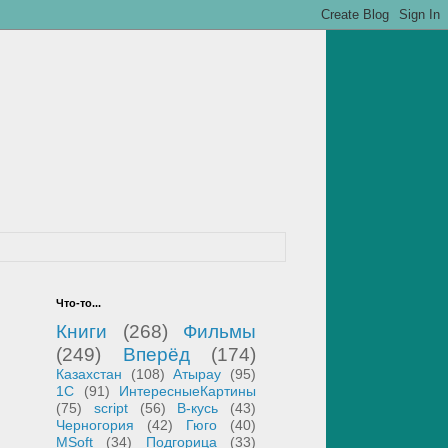
Что-то...
Книги
(268)
Фильмы
(249)
Вперёд
(174)
Казахстан
(108)
Атырау
(95)
1С
(91)
ИнтересныеКартины
(75)
script
(56)
В-кусь
(43)
Черногория
(42)
Гюго
(40)
MSoft
(34)
Подгорица
(33)