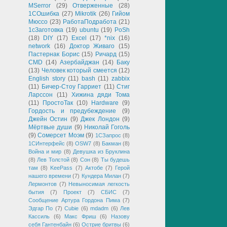
MSerror
(29)
Отверженные
(28)
1СОшибка
(27)
Mikrotik
(26)
Гийом
Мюссо
(23)
РаботаПодработа
(21)
1сЗаготовка
(19)
ubuntu
(19)
PoSh
(18)
DIY
(17)
Excel
(17)
*nix
(16)
network
(16)
Доктор Живаго
(15)
Пастернак Борис
(15)
Ричард
(15)
CMD
(14)
Азербайджан
(14)
Баку
(13)
Человек который смеется
(12)
English story
(11)
bash
(11)
zabbix
(11)
Бичер-Стоу Гарриет
(11)
Стиг
Ларссон
(11)
Хижина дяди Тома
(11)
ПростоТак
(10)
Hardware
(9)
Гордость и предубеждение
(9)
Джейн Остин
(9)
Джек Лондон
(9)
Мёртвые души
(9)
Николай Гоголь
(9)
Сомерсет Моэм
(9)
1СЗапрос
(8)
1СИнтерфейс
(8)
OSW7
(8)
Бакман
(8)
Война и мир
(8)
Девушка из Бруклина
(8)
Лев Толстой
(8)
Сон
(8)
Ты будешь
там
(8)
KeePass
(7)
Актобе
(7)
Герой
нашего времени
(7)
Кундера Милан
(7)
Лермонтов
(7)
Невыносимая легкость
бытия
(7)
Проект
(7)
СБИС
(7)
Сообщение Артура Гордона Пима
(7)
Эдгар По
(7)
Cubie
(6)
mdadm
(6)
Лев
Кассиль
(6)
Макс Фриш
(6)
Назову
себя Гантенбайн
(6)
Острие бритвы
(6)