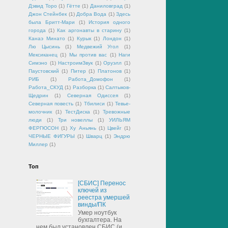
Дэвид Торо
(1)
Гётте
(1)
Даниловград
(1)
Джон Стейнбек
(1)
Добра Вода
(1)
Здесь
была Бритт-Мари
(1)
История одного
города
(1)
Как аргонавты в старину
(1)
Канаэ Минато
(1)
Курык
(1)
Лондон
(1)
Лю Цысинь
(1)
Медвежий Угол
(1)
Мексиканец
(1)
Мы против вас
(1)
Наги
Симэно
(1)
НастроимЗвук
(1)
Оруэлл
(1)
Паустовский
(1)
Питер
(1)
Платонов
(1)
РИБ
(1)
Работа_Домофон
(1)
Работа_СКУД
(1)
Разборка
(1)
Салтыков-
Щедрин
(1)
Северная Одиссея
(1)
Северная повесть
(1)
Тбилиси
(1)
Тевье-
молочник
(1)
ТестДиска
(1)
Тревожные
люди
(1)
Три новеллы
(1)
УИЛЬЯМ
ФЕРГЮСОН
(1)
Ху Аньянь
(1)
Цвейг
(1)
ЧЕРНЫЕ ФИГУРЫ
(1)
Шварц
(1)
Эндрю
Миллер
(1)
Топ
[СБИС] Перенос
ключей из
реестра умершей
винды/ПК
Умер ноутбук
бухгалтера. На
нем был установлен СБИС (и