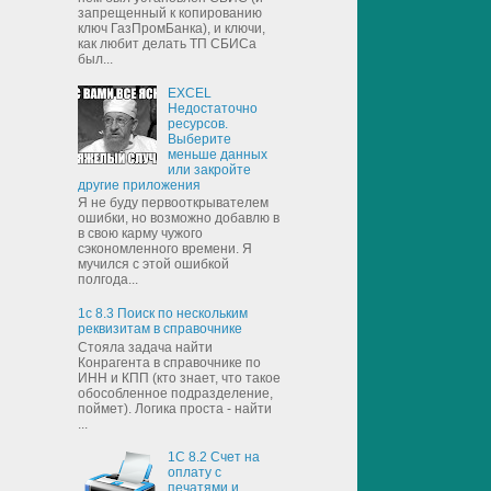
запрещенный к копированию
ключ ГазПромБанка), и ключи,
как любит делать ТП СБИСа
был...
EXCEL
Недостаточно
ресурсов.
Выберите
меньше данных
или закройте
другие приложения
Я не буду первооткрывателем
ошибки, но возможно добавлю в
в свою карму чужого
сэкономленного времени. Я
мучился с этой ошибкой
полгода...
1с 8.3 Поиск по нескольким
реквизитам в справочнике
Стояла задача найти
Конрагента в справочнике по
ИНН и КПП (кто знает, что такое
обособленное подразделение,
поймет). Логика проста - найти
...
1С 8.2 Счет на
оплату с
печатями и