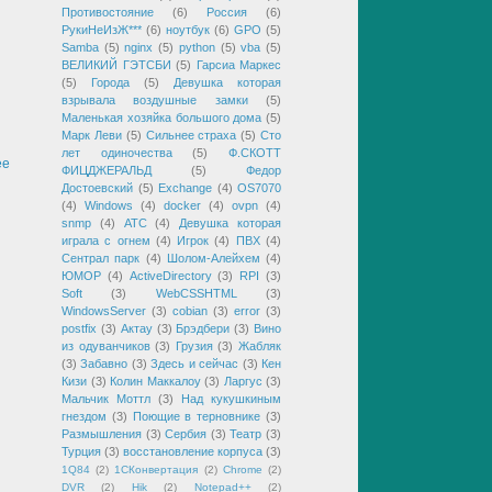
Противостояние
(6)
Россия
(6)
РукиНеИзЖ***
(6)
ноутбук
(6)
GPO
(5)
Samba
(5)
nginx
(5)
python
(5)
vba
(5)
ВЕЛИКИЙ ГЭТСБИ
(5)
Гарсиа Маркес
(5)
Города
(5)
Девушка которая
взрывала воздушные замки
(5)
Маленькая хозяйка большого дома
(5)
Марк Леви
(5)
Сильнее страха
(5)
Сто
лет одиночества
(5)
Ф.СКОТТ
ее
ФИЦДЖЕРАЛЬД
(5)
Федор
Достоевский
(5)
Exchange
(4)
OS7070
(4)
Windows
(4)
docker
(4)
ovpn
(4)
snmp
(4)
АТС
(4)
Девушка которая
играла с огнем
(4)
Игрок
(4)
ПВХ
(4)
Сентрал парк
(4)
Шолом-Алейхем
(4)
ЮМОР
(4)
ActiveDirectory
(3)
RPI
(3)
Soft
(3)
WebCSSHTML
(3)
WindowsServer
(3)
cobian
(3)
error
(3)
postfix
(3)
Актау
(3)
Брэдбери
(3)
Вино
из одуванчиков
(3)
Грузия
(3)
Жабляк
(3)
Забавно
(3)
Здесь и сейчас
(3)
Кен
Кизи
(3)
Колин Маккалоу
(3)
Ларгус
(3)
Мальчик Моттл
(3)
Над кукушкиным
гнездом
(3)
Поющие в терновнике
(3)
Размышления
(3)
Сербия
(3)
Театр
(3)
Турция
(3)
восстановление корпуса
(3)
1Q84
(2)
1СКонвертация
(2)
Chrome
(2)
DVR
(2)
Hik
(2)
Notepad++
(2)