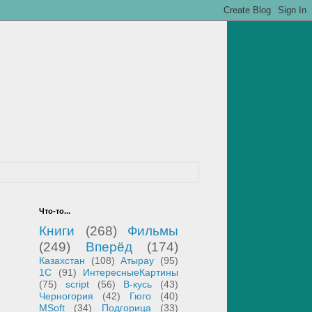
Что-то...
Книги
(268)
Фильмы
(249)
Вперёд
(174)
Казахстан
(108)
Атырау
(95)
1С
(91)
ИнтересныеКартины
(75)
script
(56)
В-кусь
(43)
Черногория
(42)
Гюго
(40)
MSoft
(34)
Подгорица
(33)