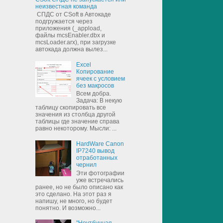
неизвестная команда
СПДС от CSoft в Автокаде
подгружается через
приложения (_appload,
файлы mcsEnabler.dbx и
mcsLoader.arx), при загрузке
автокада должна вылез...
Excel
Копирование
ячеек с условием
без макросов
Всем добра.
Задача: В некую
таблицу скопировать все
значения из столбца другой
таблицы где значение справа
равно некоторому. Мысли: ...
HardWare Canon
IP7240 вывод
отработанных
чернил
Эти фотографии
уже встречались
ранее, но не было описано как
это сделано. На этот раз я
напишу, не много, но будет
понятно. И возможно...