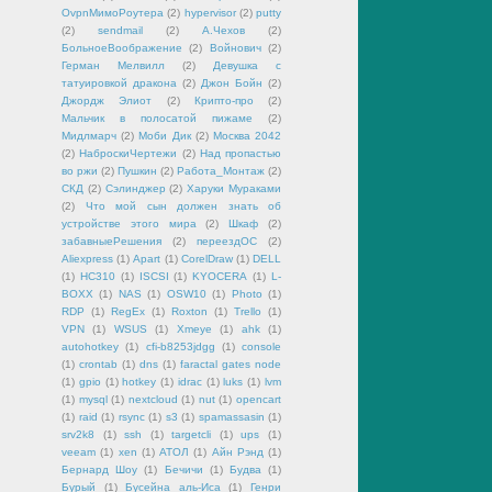
OvpnМимоРоутера
(2)
hypervisor
(2)
putty
(2)
sendmail
(2)
А.Чехов
(2)
БольноеВоображение
(2)
Войнович
(2)
Герман Мелвилл
(2)
Девушка с
татуировкой дракона
(2)
Джон Бойн
(2)
Джордж Элиот
(2)
Крипто-про
(2)
Мальчик в полосатой пижаме
(2)
Мидлмарч
(2)
Моби Дик
(2)
Москва 2042
(2)
НаброскиЧертежи
(2)
Над пропастью
во ржи
(2)
Пушкин
(2)
Работа_Монтаж
(2)
СКД
(2)
Сэлинджер
(2)
Харуки Мураками
(2)
Что мой сын должен знать об
устройстве этого мира
(2)
Шкаф
(2)
забавныеРешения
(2)
переездОС
(2)
Aliexpress
(1)
Apart
(1)
CorelDraw
(1)
DELL
(1)
HC310
(1)
ISCSI
(1)
KYOCERA
(1)
L-
BOXX
(1)
NAS
(1)
OSW10
(1)
Photo
(1)
RDP
(1)
RegEx
(1)
Roxton
(1)
Trello
(1)
VPN
(1)
WSUS
(1)
Xmeye
(1)
ahk
(1)
autohotkey
(1)
cfi-b8253jdgg
(1)
console
(1)
crontab
(1)
dns
(1)
faractal gates node
(1)
gpio
(1)
hotkey
(1)
idrac
(1)
luks
(1)
lvm
(1)
mysql
(1)
nextcloud
(1)
nut
(1)
opencart
(1)
raid
(1)
rsync
(1)
s3
(1)
spamassasin
(1)
srv2k8
(1)
ssh
(1)
targetcli
(1)
ups
(1)
veeam
(1)
xen
(1)
АТОЛ
(1)
Айн Рэнд
(1)
Бернард Шоу
(1)
Бечичи
(1)
Будва
(1)
Бурый
(1)
Бусейна аль-Иса
(1)
Генри