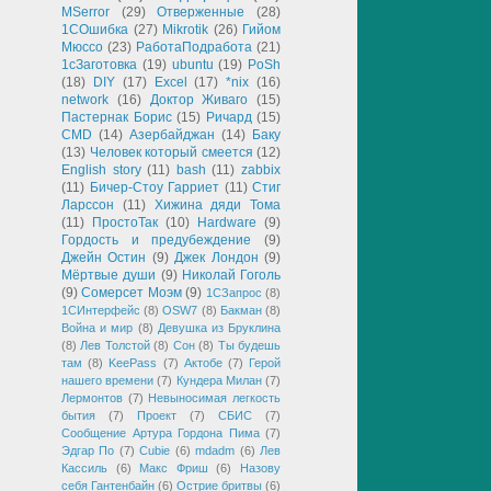
MSerror
(29)
Отверженные
(28)
1СОшибка
(27)
Mikrotik
(26)
Гийом
Мюссо
(23)
РаботаПодработа
(21)
1сЗаготовка
(19)
ubuntu
(19)
PoSh
(18)
DIY
(17)
Excel
(17)
*nix
(16)
network
(16)
Доктор Живаго
(15)
Пастернак Борис
(15)
Ричард
(15)
CMD
(14)
Азербайджан
(14)
Баку
(13)
Человек который смеется
(12)
English story
(11)
bash
(11)
zabbix
(11)
Бичер-Стоу Гарриет
(11)
Стиг
Ларссон
(11)
Хижина дяди Тома
(11)
ПростоТак
(10)
Hardware
(9)
Гордость и предубеждение
(9)
Джейн Остин
(9)
Джек Лондон
(9)
Мёртвые души
(9)
Николай Гоголь
(9)
Сомерсет Моэм
(9)
1СЗапрос
(8)
1СИнтерфейс
(8)
OSW7
(8)
Бакман
(8)
Война и мир
(8)
Девушка из Бруклина
(8)
Лев Толстой
(8)
Сон
(8)
Ты будешь
там
(8)
KeePass
(7)
Актобе
(7)
Герой
нашего времени
(7)
Кундера Милан
(7)
Лермонтов
(7)
Невыносимая легкость
бытия
(7)
Проект
(7)
СБИС
(7)
Сообщение Артура Гордона Пима
(7)
Эдгар По
(7)
Cubie
(6)
mdadm
(6)
Лев
Кассиль
(6)
Макс Фриш
(6)
Назову
себя Гантенбайн
(6)
Острие бритвы
(6)