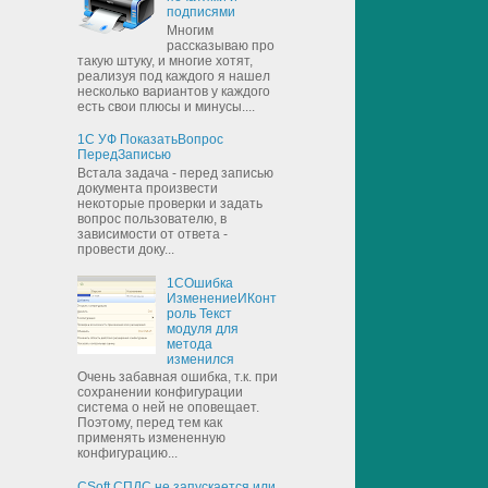
подписями
Многим
рассказываю про
такую штуку, и многие хотят,
реализуя под каждого я нашел
несколько вариантов у каждого
есть свои плюсы и минусы....
1С УФ ПоказатьВопрос
ПередЗаписью
Встала задача - перед записью
документа произвести
некоторые проверки и задать
вопрос пользователю, в
зависимости от ответа -
провести доку...
1СОшибка
ИзменениеИКонт
роль Текст
модуля для
метода
изменился
Очень забавная ошибка, т.к. при
сохранении конфигурации
система о ней не оповещает.
Поэтому, перед тем как
применять измененную
конфигурацию...
CSoft СПДС не запускается или