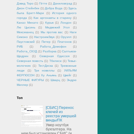
Дэвид Торо
(1)
Гётте
(1)
Даниловград
(1)
Джон Стейнбек
(1)
Добра Вода
(1)
Здесь
была Бритт-Мари
(1)
История одного
города
(1)
Как аргонавты в старину
(1)
Канаэ Минато
(1)
Курык
(1)
Лондон
(1)
Лю Цысинь
(1)
Медвежий Угол
(1)
Мексиканец
(1)
Мы против вас
(1)
Наги
Симэно
(1)
НастроимЗвук
(1)
Оруэлл
(1)
Паустовский
(1)
Питер
(1)
Платонов
(1)
РИБ
(1)
Работа_Домофон
(1)
Работа_СКУД
(1)
Разборка
(1)
Салтыков-
Щедрин
(1)
Северная Одиссея
(1)
Северная повесть
(1)
Тбилиси
(1)
Тевье-
молочник
(1)
ТестДиска
(1)
Тревожные
люди
(1)
Три новеллы
(1)
УИЛЬЯМ
ФЕРГЮСОН
(1)
Ху Аньянь
(1)
Цвейг
(1)
ЧЕРНЫЕ ФИГУРЫ
(1)
Шварц
(1)
Эндрю
Миллер
(1)
Топ
[СБИС] Перенос
ключей из
реестра умершей
винды/ПК
Умер ноутбук
бухгалтера. На
нем был установлен СБИС (и