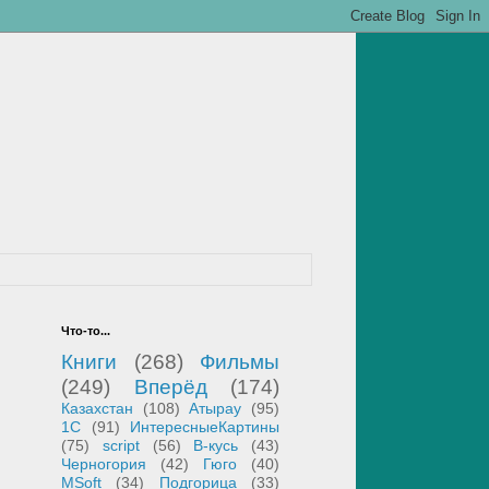
Что-то...
Книги
(268)
Фильмы
(249)
Вперёд
(174)
Казахстан
(108)
Атырау
(95)
1С
(91)
ИнтересныеКартины
(75)
script
(56)
В-кусь
(43)
Черногория
(42)
Гюго
(40)
MSoft
(34)
Подгорица
(33)