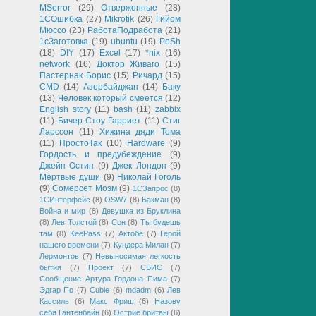
MSerror
(29)
Отверженные
(28)
1СОшибка
(27)
Mikrotik
(26)
Гийом
Мюссо
(23)
РаботаПодработа
(21)
1сЗаготовка
(19)
ubuntu
(19)
PoSh
(18)
DIY
(17)
Excel
(17)
*nix
(16)
network
(16)
Доктор Живаго
(15)
Пастернак Борис
(15)
Ричард
(15)
CMD
(14)
Азербайджан
(14)
Баку
(13)
Человек который смеется
(12)
English story
(11)
bash
(11)
zabbix
(11)
Бичер-Стоу Гарриет
(11)
Стиг
Ларссон
(11)
Хижина дяди Тома
(11)
ПростоТак
(10)
Hardware
(9)
Гордость и предубеждение
(9)
Джейн Остин
(9)
Джек Лондон
(9)
Мёртвые души
(9)
Николай Гоголь
(9)
Сомерсет Моэм
(9)
1СЗапрос
(8)
1СИнтерфейс
(8)
OSW7
(8)
Бакман
(8)
Война и мир
(8)
Девушка из Бруклина
(8)
Лев Толстой
(8)
Сон
(8)
Ты будешь
там
(8)
KeePass
(7)
Актобе
(7)
Герой
нашего времени
(7)
Кундера Милан
(7)
Лермонтов
(7)
Невыносимая легкость
бытия
(7)
Проект
(7)
СБИС
(7)
Сообщение Артура Гордона Пима
(7)
Эдгар По
(7)
Cubie
(6)
mdadm
(6)
Лев
Кассиль
(6)
Макс Фриш
(6)
Назову
себя Гантенбайн
(6)
Острие бритвы
(6)