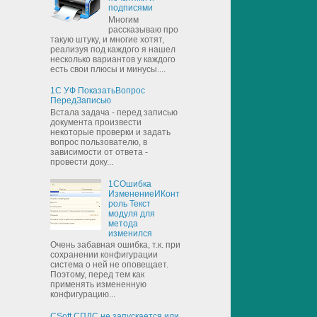
подписями
Многим
рассказываю про
такую штуку, и многие хотят,
реализуя под каждого я нашел
несколько вариантов у каждого
есть свои плюсы и минусы....
1С УФ ПоказатьВопрос
ПередЗаписью
Встала задача - перед записью
документа произвести
некоторые проверки и задать
вопрос пользователю, в
зависимости от ответа -
провести доку...
1СОшибка
ИзменениеИКонт
роль Текст
модуля для
метода
изменился
Очень забавная ошибка, т.к. при
сохранении конфигурации
система о ней не оповещает.
Поэтому, перед тем как
применять измененную
конфигурацию...
CSoft СПДС не запускается или