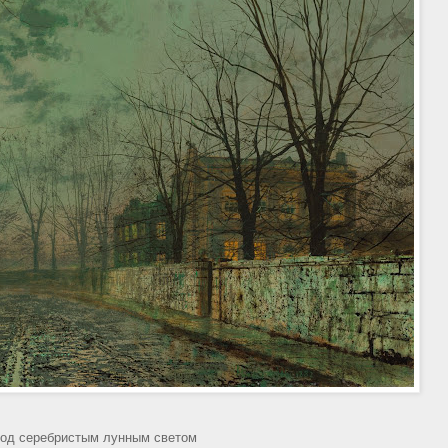
од серебристым лунным светом