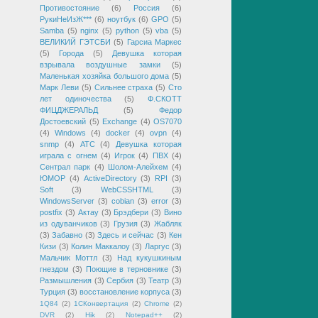
Противостояние
(6)
Россия
(6)
РукиНеИзЖ***
(6)
ноутбук
(6)
GPO
(5)
Samba
(5)
nginx
(5)
python
(5)
vba
(5)
ВЕЛИКИЙ ГЭТСБИ
(5)
Гарсиа Маркес
(5)
Города
(5)
Девушка которая
взрывала воздушные замки
(5)
Маленькая хозяйка большого дома
(5)
Марк Леви
(5)
Сильнее страха
(5)
Сто
лет одиночества
(5)
Ф.СКОТТ
ФИЦДЖЕРАЛЬД
(5)
Федор
Достоевский
(5)
Exchange
(4)
OS7070
(4)
Windows
(4)
docker
(4)
ovpn
(4)
snmp
(4)
АТС
(4)
Девушка которая
играла с огнем
(4)
Игрок
(4)
ПВХ
(4)
Сентрал парк
(4)
Шолом-Алейхем
(4)
ЮМОР
(4)
ActiveDirectory
(3)
RPI
(3)
Soft
(3)
WebCSSHTML
(3)
WindowsServer
(3)
cobian
(3)
error
(3)
postfix
(3)
Актау
(3)
Брэдбери
(3)
Вино
из одуванчиков
(3)
Грузия
(3)
Жабляк
(3)
Забавно
(3)
Здесь и сейчас
(3)
Кен
Кизи
(3)
Колин Маккалоу
(3)
Ларгус
(3)
Мальчик Моттл
(3)
Над кукушкиным
гнездом
(3)
Поющие в терновнике
(3)
Размышления
(3)
Сербия
(3)
Театр
(3)
Турция
(3)
восстановление корпуса
(3)
1Q84
(2)
1СКонвертация
(2)
Chrome
(2)
DVR
(2)
Hik
(2)
Notepad++
(2)