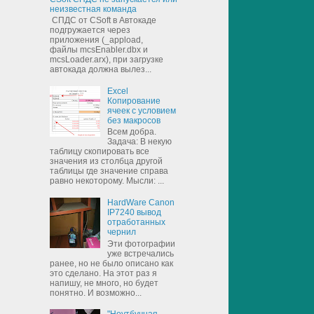
неизвестная команда
СПДС от CSoft в Автокаде
подгружается через
приложения (_appload,
файлы mcsEnabler.dbx и
mcsLoader.arx), при загрузке
автокада должна вылез...
Excel
Копирование
ячеек с условием
без макросов
Всем добра.
Задача: В некую
таблицу скопировать все
значения из столбца другой
таблицы где значение справа
равно некоторому. Мысли: ...
HardWare Canon
IP7240 вывод
отработанных
чернил
Эти фотографии
уже встречались
ранее, но не было описано как
это сделано. На этот раз я
напишу, не много, но будет
понятно. И возможно...