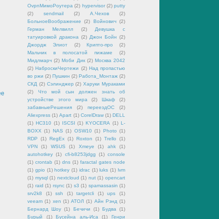
OvpnМимоРоутера
(2)
hypervisor
(2)
putty
(2)
sendmail
(2)
А.Чехов
(2)
БольноеВоображение
(2)
Войнович
(2)
Герман Мелвилл
(2)
Девушка с
татуировкой дракона
(2)
Джон Бойн
(2)
Джордж Элиот
(2)
Крипто-про
(2)
Мальчик в полосатой пижаме
(2)
Мидлмарч
(2)
Моби Дик
(2)
Москва 2042
(2)
НаброскиЧертежи
(2)
Над пропастью
во ржи
(2)
Пушкин
(2)
Работа_Монтаж
(2)
СКД
(2)
Сэлинджер
(2)
Харуки Мураками
(2)
Что мой сын должен знать об
ее
устройстве этого мира
(2)
Шкаф
(2)
забавныеРешения
(2)
переездОС
(2)
Aliexpress
(1)
Apart
(1)
CorelDraw
(1)
DELL
(1)
HC310
(1)
ISCSI
(1)
KYOCERA
(1)
L-
BOXX
(1)
NAS
(1)
OSW10
(1)
Photo
(1)
RDP
(1)
RegEx
(1)
Roxton
(1)
Trello
(1)
VPN
(1)
WSUS
(1)
Xmeye
(1)
ahk
(1)
autohotkey
(1)
cfi-b8253jdgg
(1)
console
(1)
crontab
(1)
dns
(1)
faractal gates node
(1)
gpio
(1)
hotkey
(1)
idrac
(1)
luks
(1)
lvm
(1)
mysql
(1)
nextcloud
(1)
nut
(1)
opencart
(1)
raid
(1)
rsync
(1)
s3
(1)
spamassasin
(1)
srv2k8
(1)
ssh
(1)
targetcli
(1)
ups
(1)
veeam
(1)
xen
(1)
АТОЛ
(1)
Айн Рэнд
(1)
Бернард Шоу
(1)
Бечичи
(1)
Будва
(1)
Бурый
(1)
Бусейна аль-Иса
(1)
Генри