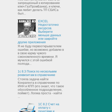
запрещенный к копированию
ключ ГазПромБанка), и ключи,
как любит делать ТП СБИСа
был...
EXCEL
Недостаточно
ресурсов.
Выберите
меньше данных
или закройте
другие приложения
Я не буду первооткрывателем
ошибки, но возможно добавлю в
в свою карму чужого
сэкономленного времени. Я
мучился с этой ошибкой
полгода...
1с 8.3 Поиск по нескольким
реквизитам в справочнике
Стояла задача найти
Конрагента в справочнике по
ИНН и КПП (кто знает, что такое
обособленное подразделение,
поймет). Логика проста - найти
...
1С 8.2 Счет на
оплату с
печатями и