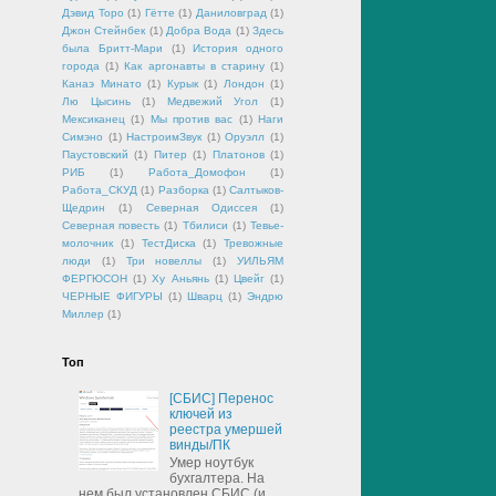
Дэвид Торо
(1)
Гётте
(1)
Даниловград
(1)
Джон Стейнбек
(1)
Добра Вода
(1)
Здесь
была Бритт-Мари
(1)
История одного
города
(1)
Как аргонавты в старину
(1)
Канаэ Минато
(1)
Курык
(1)
Лондон
(1)
Лю Цысинь
(1)
Медвежий Угол
(1)
Мексиканец
(1)
Мы против вас
(1)
Наги
Симэно
(1)
НастроимЗвук
(1)
Оруэлл
(1)
Паустовский
(1)
Питер
(1)
Платонов
(1)
РИБ
(1)
Работа_Домофон
(1)
Работа_СКУД
(1)
Разборка
(1)
Салтыков-
Щедрин
(1)
Северная Одиссея
(1)
Северная повесть
(1)
Тбилиси
(1)
Тевье-
молочник
(1)
ТестДиска
(1)
Тревожные
люди
(1)
Три новеллы
(1)
УИЛЬЯМ
ФЕРГЮСОН
(1)
Ху Аньянь
(1)
Цвейг
(1)
ЧЕРНЫЕ ФИГУРЫ
(1)
Шварц
(1)
Эндрю
Миллер
(1)
Топ
[СБИС] Перенос
ключей из
реестра умершей
винды/ПК
Умер ноутбук
бухгалтера. На
нем был установлен СБИС (и