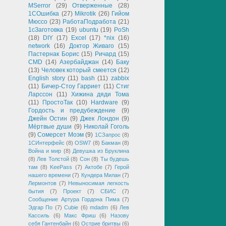
MSerror
(29)
Отверженные
(28)
1СОшибка
(27)
Mikrotik
(26)
Гийом
Мюссо
(23)
РаботаПодработа
(21)
1сЗаготовка
(19)
ubuntu
(19)
PoSh
(18)
DIY
(17)
Excel
(17)
*nix
(16)
network
(16)
Доктор Живаго
(15)
Пастернак Борис
(15)
Ричард
(15)
CMD
(14)
Азербайджан
(14)
Баку
(13)
Человек который смеется
(12)
English story
(11)
bash
(11)
zabbix
(11)
Бичер-Стоу Гарриет
(11)
Стиг
Ларссон
(11)
Хижина дяди Тома
(11)
ПростоТак
(10)
Hardware
(9)
Гордость и предубеждение
(9)
Джейн Остин
(9)
Джек Лондон
(9)
Мёртвые души
(9)
Николай Гоголь
(9)
Сомерсет Моэм
(9)
1СЗапрос
(8)
1СИнтерфейс
(8)
OSW7
(8)
Бакман
(8)
Война и мир
(8)
Девушка из Бруклина
(8)
Лев Толстой
(8)
Сон
(8)
Ты будешь
там
(8)
KeePass
(7)
Актобе
(7)
Герой
нашего времени
(7)
Кундера Милан
(7)
Лермонтов
(7)
Невыносимая легкость
бытия
(7)
Проект
(7)
СБИС
(7)
Сообщение Артура Гордона Пима
(7)
Эдгар По
(7)
Cubie
(6)
mdadm
(6)
Лев
Кассиль
(6)
Макс Фриш
(6)
Назову
себя Гантенбайн
(6)
Острие бритвы
(6)