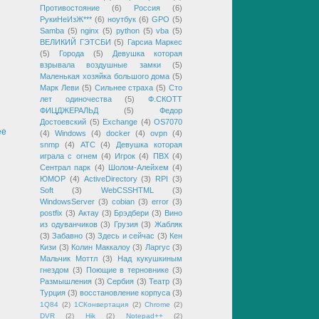
Противостояние
(6)
Россия
(6)
РукиНеИзЖ***
(6)
ноутбук
(6)
GPO
(5)
Samba
(5)
nginx
(5)
python
(5)
vba
(5)
ВЕЛИКИЙ ГЭТСБИ
(5)
Гарсиа Маркес
(5)
Города
(5)
Девушка которая
взрывала воздушные замки
(5)
Маленькая хозяйка большого дома
(5)
Марк Леви
(5)
Сильнее страха
(5)
Сто
лет одиночества
(5)
Ф.СКОТТ
ФИЦДЖЕРАЛЬД
(5)
Федор
Достоевский
(5)
Exchange
(4)
OS7070
ее
(4)
Windows
(4)
docker
(4)
ovpn
(4)
snmp
(4)
АТС
(4)
Девушка которая
играла с огнем
(4)
Игрок
(4)
ПВХ
(4)
Сентрал парк
(4)
Шолом-Алейхем
(4)
ЮМОР
(4)
ActiveDirectory
(3)
RPI
(3)
Soft
(3)
WebCSSHTML
(3)
WindowsServer
(3)
cobian
(3)
error
(3)
postfix
(3)
Актау
(3)
Брэдбери
(3)
Вино
из одуванчиков
(3)
Грузия
(3)
Жабляк
(3)
Забавно
(3)
Здесь и сейчас
(3)
Кен
Кизи
(3)
Колин Маккалоу
(3)
Ларгус
(3)
Мальчик Моттл
(3)
Над кукушкиным
гнездом
(3)
Поющие в терновнике
(3)
Размышления
(3)
Сербия
(3)
Театр
(3)
Турция
(3)
восстановление корпуса
(3)
1Q84
(2)
1СКонвертация
(2)
Chrome
(2)
DVR
(2)
Hik
(2)
Notepad++
(2)