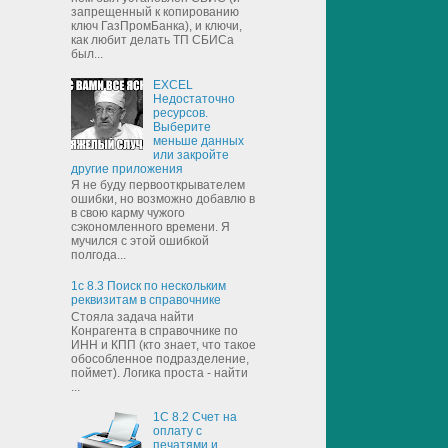
запрещенный к копированию
ключ ГазПромБанка), и ключи,
как любит делать ТП СБИСа
был...
EXCEL
Недостаточно
ресурсов.
Выберите
меньше данных
или закройте
другие приложения
Я не буду первооткрывателем
ошибки, но возможно добавлю в
в свою карму чужого
сэкономленного времени. Я
мучился с этой ошибкой
полгода...
1с 8.3 Поиск по нескольким
реквизитам в справочнике
Стояла задача найти
Конрагента в справочнике по
ИНН и КПП (кто знает, что такое
обособленное подразделение,
поймет). Логика проста - найти
...
1С 8.2 Счет на
оплату с
печатями и