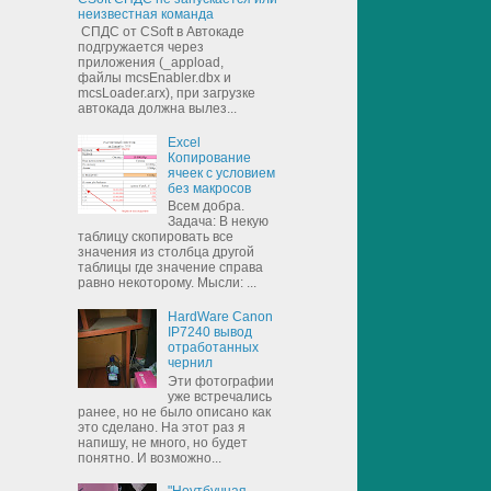
неизвестная команда
СПДС от CSoft в Автокаде
подгружается через
приложения (_appload,
файлы mcsEnabler.dbx и
mcsLoader.arx), при загрузке
автокада должна вылез...
Excel
Копирование
ячеек с условием
без макросов
Всем добра.
Задача: В некую
таблицу скопировать все
значения из столбца другой
таблицы где значение справа
равно некоторому. Мысли: ...
HardWare Canon
IP7240 вывод
отработанных
чернил
Эти фотографии
уже встречались
ранее, но не было описано как
это сделано. На этот раз я
напишу, не много, но будет
понятно. И возможно...