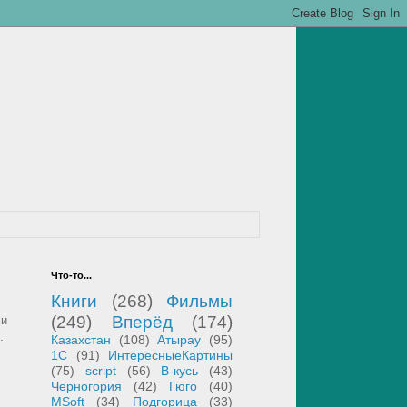
Что-то...
Книги
(268)
Фильмы
(249)
Вперёд
(174)
 и
.
Казахстан
(108)
Атырау
(95)
1С
(91)
ИнтересныеКартины
(75)
script
(56)
В-кусь
(43)
Черногория
(42)
Гюго
(40)
MSoft
(34)
Подгорица
(33)