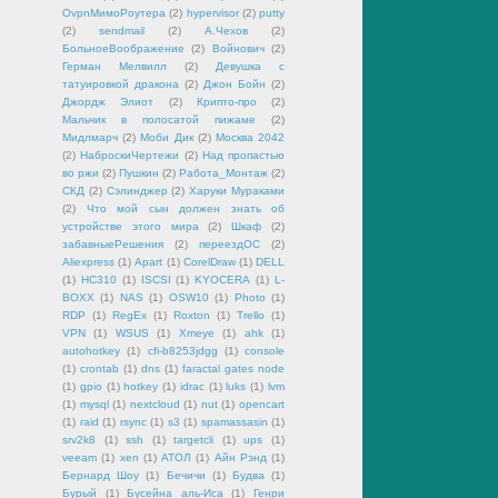
OvpnМимоРоутера
(2)
hypervisor
(2)
putty
(2)
sendmail
(2)
А.Чехов
(2)
БольноеВоображение
(2)
Войнович
(2)
Герман Мелвилл
(2)
Девушка с
татуировкой дракона
(2)
Джон Бойн
(2)
Джордж Элиот
(2)
Крипто-про
(2)
Мальчик в полосатой пижаме
(2)
Мидлмарч
(2)
Моби Дик
(2)
Москва 2042
(2)
НаброскиЧертежи
(2)
Над пропастью
во ржи
(2)
Пушкин
(2)
Работа_Монтаж
(2)
СКД
(2)
Сэлинджер
(2)
Харуки Мураками
(2)
Что мой сын должен знать об
устройстве этого мира
(2)
Шкаф
(2)
забавныеРешения
(2)
переездОС
(2)
Aliexpress
(1)
Apart
(1)
CorelDraw
(1)
DELL
(1)
HC310
(1)
ISCSI
(1)
KYOCERA
(1)
L-
BOXX
(1)
NAS
(1)
OSW10
(1)
Photo
(1)
RDP
(1)
RegEx
(1)
Roxton
(1)
Trello
(1)
VPN
(1)
WSUS
(1)
Xmeye
(1)
ahk
(1)
autohotkey
(1)
cfi-b8253jdgg
(1)
console
(1)
crontab
(1)
dns
(1)
faractal gates node
(1)
gpio
(1)
hotkey
(1)
idrac
(1)
luks
(1)
lvm
(1)
mysql
(1)
nextcloud
(1)
nut
(1)
opencart
(1)
raid
(1)
rsync
(1)
s3
(1)
spamassasin
(1)
srv2k8
(1)
ssh
(1)
targetcli
(1)
ups
(1)
veeam
(1)
xen
(1)
АТОЛ
(1)
Айн Рэнд
(1)
Бернард Шоу
(1)
Бечичи
(1)
Будва
(1)
Бурый
(1)
Бусейна аль-Иса
(1)
Генри