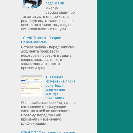
подписями
Многим
рассказываю про
такую штуку, и многие хотят,
реализуя под каждого я нашел
несколько вариантов у каждого
есть свои плюсы и минусы....
1С УФ ПоказатьВопрос
ПередЗаписью
Встала задача - перед записью
документа произвести
некоторые проверки и задать
вопрос пользователю, в
зависимости от ответа -
провести доку...
1СОшибка
ИзменениеИКонт
роль Текст
модуля для
метода
изменился
Очень забавная ошибка, т.к. при
сохранении конфигурации
система о ней не оповещает.
Поэтому, перед тем как
применять измененную
конфигурацию...
CSoft СПДС не запускается или