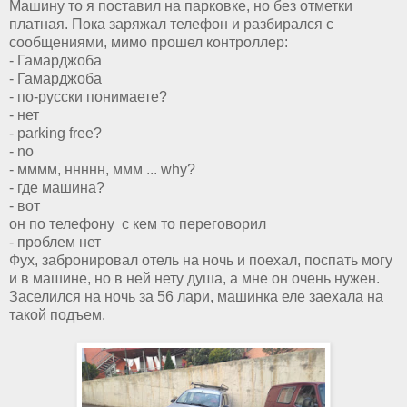
Машину то я поставил на парковке, но без отметки
платная. Пока заряжал телефон и разбирался с
сообщениями, мимо прошел контроллер:
- Гамарджоба
- Гамарджоба
- по-русски понимаете?
- нет
- parking free?
- no
- мммм, ннннн, ммм ... why?
- где машина?
- вот
он по телефону с кем то переговорил
- проблем нет
Фух, забронировал отель на ночь и поехал, поспать могу
и в машине, но в ней нету душа, а мне он очень нужен.
Заселился на ночь за 56 лари, машинка еле заехала на
такой подъем.