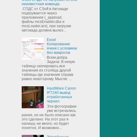
неизвестная команда
СПДС от CSoft в Автокаде
подгружается через
приложения (_appload,
файлы mcsEnabler.dbx и
mcsLoader.arx), при загрузке
автокада должна вылез...
Excel
Копирование
ячеек с условием
без макросов
Всем добра.
Задача: В некую
таблицу скопировать все
значения из столбца другой
таблицы где значение справа
равно некоторому. Мысли: ...
HardWare Canon
IP7240 вывод
отработанных
чернил
Эти фотографии
уже встречались
ранее, но не было описано как
это сделано. На этот раз я
напишу, не много, но будет
понятно. И возможно...