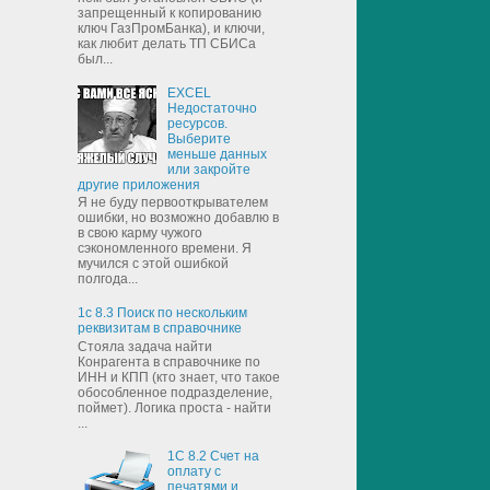
запрещенный к копированию
ключ ГазПромБанка), и ключи,
как любит делать ТП СБИСа
был...
EXCEL
Недостаточно
ресурсов.
Выберите
меньше данных
или закройте
другие приложения
Я не буду первооткрывателем
ошибки, но возможно добавлю в
в свою карму чужого
сэкономленного времени. Я
мучился с этой ошибкой
полгода...
1с 8.3 Поиск по нескольким
реквизитам в справочнике
Стояла задача найти
Конрагента в справочнике по
ИНН и КПП (кто знает, что такое
обособленное подразделение,
поймет). Логика проста - найти
...
1С 8.2 Счет на
оплату с
печатями и