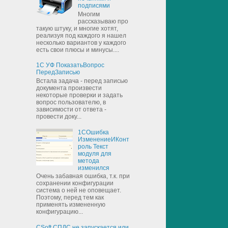
подписями
Многим
рассказываю про
такую штуку, и многие хотят,
реализуя под каждого я нашел
несколько вариантов у каждого
есть свои плюсы и минусы....
1С УФ ПоказатьВопрос
ПередЗаписью
Встала задача - перед записью
документа произвести
некоторые проверки и задать
вопрос пользователю, в
зависимости от ответа -
провести доку...
1СОшибка
ИзменениеИКонт
роль Текст
модуля для
метода
изменился
Очень забавная ошибка, т.к. при
сохранении конфигурации
система о ней не оповещает.
Поэтому, перед тем как
применять измененную
конфигурацию...
CSoft СПДС не запускается или