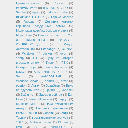
Противостояние
(6)
Россия
(6)
РукиНеИзЖ***
(6)
ноутбук
(6)
GPO
(5)
Samba
(5)
nginx
(5)
python
(5)
vba
(5)
ВЕЛИКИЙ ГЭТСБИ
(5)
Гарсиа Маркес
(5)
Города
(5)
Девушка которая
взрывала воздушные замки
(5)
Маленькая хозяйка большого дома
(5)
Марк Леви
(5)
Сильнее страха
(5)
Сто
лет одиночества
(5)
Ф.СКОТТ
ФИЦДЖЕРАЛЬД
(5)
Федор
Достоевский
(5)
Exchange
(4)
OS7070
ее
(4)
Windows
(4)
docker
(4)
ovpn
(4)
snmp
(4)
АТС
(4)
Девушка которая
играла с огнем
(4)
Игрок
(4)
ПВХ
(4)
Сентрал парк
(4)
Шолом-Алейхем
(4)
ЮМОР
(4)
ActiveDirectory
(3)
RPI
(3)
Soft
(3)
WebCSSHTML
(3)
WindowsServer
(3)
cobian
(3)
error
(3)
postfix
(3)
Актау
(3)
Брэдбери
(3)
Вино
из одуванчиков
(3)
Грузия
(3)
Жабляк
(3)
Забавно
(3)
Здесь и сейчас
(3)
Кен
Кизи
(3)
Колин Маккалоу
(3)
Ларгус
(3)
Мальчик Моттл
(3)
Над кукушкиным
гнездом
(3)
Поющие в терновнике
(3)
Размышления
(3)
Сербия
(3)
Театр
(3)
Турция
(3)
восстановление корпуса
(3)
1Q84
(2)
1СКонвертация
(2)
Chrome
(2)
DVR
(2)
Hik
(2)
Notepad++
(2)