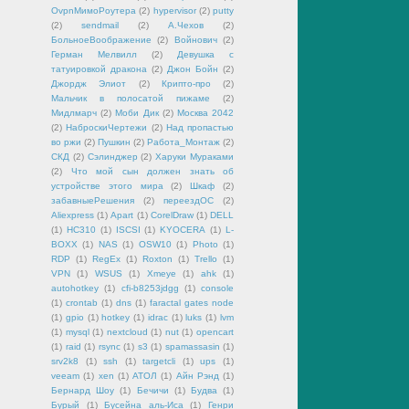
OvpnМимоРоутера
(2)
hypervisor
(2)
putty
(2)
sendmail
(2)
А.Чехов
(2)
БольноеВоображение
(2)
Войнович
(2)
Герман Мелвилл
(2)
Девушка с
татуировкой дракона
(2)
Джон Бойн
(2)
Джордж Элиот
(2)
Крипто-про
(2)
Мальчик в полосатой пижаме
(2)
Мидлмарч
(2)
Моби Дик
(2)
Москва 2042
(2)
НаброскиЧертежи
(2)
Над пропастью
во ржи
(2)
Пушкин
(2)
Работа_Монтаж
(2)
СКД
(2)
Сэлинджер
(2)
Харуки Мураками
(2)
Что мой сын должен знать об
устройстве этого мира
(2)
Шкаф
(2)
забавныеРешения
(2)
переездОС
(2)
Aliexpress
(1)
Apart
(1)
CorelDraw
(1)
DELL
(1)
HC310
(1)
ISCSI
(1)
KYOCERA
(1)
L-
BOXX
(1)
NAS
(1)
OSW10
(1)
Photo
(1)
RDP
(1)
RegEx
(1)
Roxton
(1)
Trello
(1)
VPN
(1)
WSUS
(1)
Xmeye
(1)
ahk
(1)
autohotkey
(1)
cfi-b8253jdgg
(1)
console
(1)
crontab
(1)
dns
(1)
faractal gates node
(1)
gpio
(1)
hotkey
(1)
idrac
(1)
luks
(1)
lvm
(1)
mysql
(1)
nextcloud
(1)
nut
(1)
opencart
(1)
raid
(1)
rsync
(1)
s3
(1)
spamassasin
(1)
srv2k8
(1)
ssh
(1)
targetcli
(1)
ups
(1)
veeam
(1)
xen
(1)
АТОЛ
(1)
Айн Рэнд
(1)
Бернард Шоу
(1)
Бечичи
(1)
Будва
(1)
Бурый
(1)
Бусейна аль-Иса
(1)
Генри