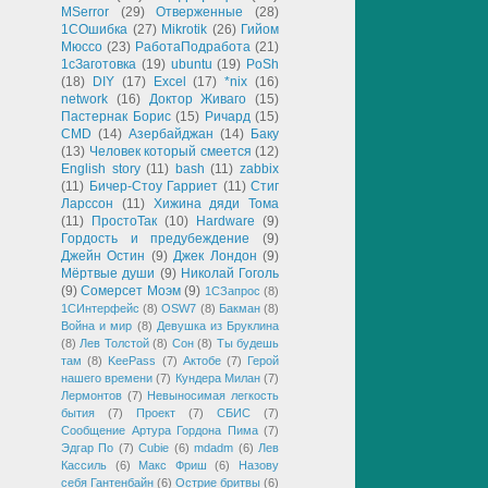
MSerror
(29)
Отверженные
(28)
1СОшибка
(27)
Mikrotik
(26)
Гийом
Мюссо
(23)
РаботаПодработа
(21)
1сЗаготовка
(19)
ubuntu
(19)
PoSh
(18)
DIY
(17)
Excel
(17)
*nix
(16)
network
(16)
Доктор Живаго
(15)
Пастернак Борис
(15)
Ричард
(15)
CMD
(14)
Азербайджан
(14)
Баку
(13)
Человек который смеется
(12)
English story
(11)
bash
(11)
zabbix
(11)
Бичер-Стоу Гарриет
(11)
Стиг
Ларссон
(11)
Хижина дяди Тома
(11)
ПростоТак
(10)
Hardware
(9)
Гордость и предубеждение
(9)
Джейн Остин
(9)
Джек Лондон
(9)
Мёртвые души
(9)
Николай Гоголь
(9)
Сомерсет Моэм
(9)
1СЗапрос
(8)
1СИнтерфейс
(8)
OSW7
(8)
Бакман
(8)
Война и мир
(8)
Девушка из Бруклина
(8)
Лев Толстой
(8)
Сон
(8)
Ты будешь
там
(8)
KeePass
(7)
Актобе
(7)
Герой
нашего времени
(7)
Кундера Милан
(7)
Лермонтов
(7)
Невыносимая легкость
бытия
(7)
Проект
(7)
СБИС
(7)
Сообщение Артура Гордона Пима
(7)
Эдгар По
(7)
Cubie
(6)
mdadm
(6)
Лев
Кассиль
(6)
Макс Фриш
(6)
Назову
себя Гантенбайн
(6)
Острие бритвы
(6)