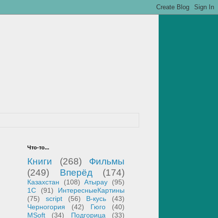
Что-то...
Книги
(268)
Фильмы
(249)
Вперёд
(174)
Казахстан
(108)
Атырау
(95)
1С
(91)
ИнтересныеКартины
(75)
script
(56)
В-кусь
(43)
Черногория
(42)
Гюго
(40)
MSoft
(34)
Подгорица
(33)