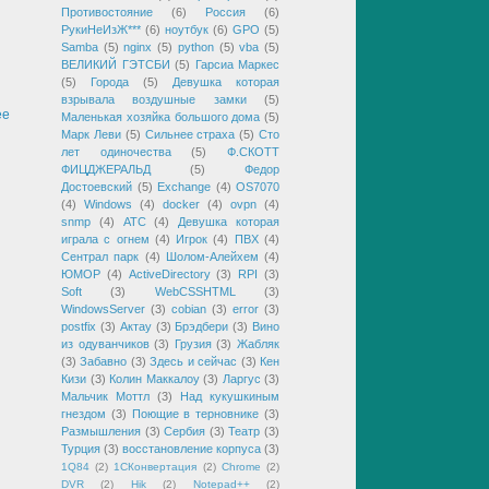
Противостояние
(6)
Россия
(6)
РукиНеИзЖ***
(6)
ноутбук
(6)
GPO
(5)
Samba
(5)
nginx
(5)
python
(5)
vba
(5)
ВЕЛИКИЙ ГЭТСБИ
(5)
Гарсиа Маркес
(5)
Города
(5)
Девушка которая
взрывала воздушные замки
(5)
ее
Маленькая хозяйка большого дома
(5)
Марк Леви
(5)
Сильнее страха
(5)
Сто
лет одиночества
(5)
Ф.СКОТТ
ФИЦДЖЕРАЛЬД
(5)
Федор
Достоевский
(5)
Exchange
(4)
OS7070
(4)
Windows
(4)
docker
(4)
ovpn
(4)
snmp
(4)
АТС
(4)
Девушка которая
играла с огнем
(4)
Игрок
(4)
ПВХ
(4)
Сентрал парк
(4)
Шолом-Алейхем
(4)
ЮМОР
(4)
ActiveDirectory
(3)
RPI
(3)
Soft
(3)
WebCSSHTML
(3)
WindowsServer
(3)
cobian
(3)
error
(3)
postfix
(3)
Актау
(3)
Брэдбери
(3)
Вино
из одуванчиков
(3)
Грузия
(3)
Жабляк
(3)
Забавно
(3)
Здесь и сейчас
(3)
Кен
Кизи
(3)
Колин Маккалоу
(3)
Ларгус
(3)
Мальчик Моттл
(3)
Над кукушкиным
гнездом
(3)
Поющие в терновнике
(3)
Размышления
(3)
Сербия
(3)
Театр
(3)
Турция
(3)
восстановление корпуса
(3)
1Q84
(2)
1СКонвертация
(2)
Chrome
(2)
DVR
(2)
Hik
(2)
Notepad++
(2)