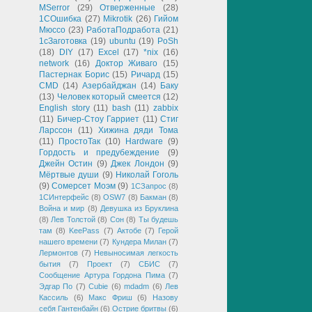
MSerror
(29)
Отверженные
(28)
1СОшибка
(27)
Mikrotik
(26)
Гийом
Мюссо
(23)
РаботаПодработа
(21)
1сЗаготовка
(19)
ubuntu
(19)
PoSh
(18)
DIY
(17)
Excel
(17)
*nix
(16)
network
(16)
Доктор Живаго
(15)
Пастернак Борис
(15)
Ричард
(15)
CMD
(14)
Азербайджан
(14)
Баку
(13)
Человек который смеется
(12)
English story
(11)
bash
(11)
zabbix
(11)
Бичер-Стоу Гарриет
(11)
Стиг
Ларссон
(11)
Хижина дяди Тома
(11)
ПростоТак
(10)
Hardware
(9)
Гордость и предубеждение
(9)
Джейн Остин
(9)
Джек Лондон
(9)
Мёртвые души
(9)
Николай Гоголь
(9)
Сомерсет Моэм
(9)
1СЗапрос
(8)
1СИнтерфейс
(8)
OSW7
(8)
Бакман
(8)
Война и мир
(8)
Девушка из Бруклина
(8)
Лев Толстой
(8)
Сон
(8)
Ты будешь
там
(8)
KeePass
(7)
Актобе
(7)
Герой
нашего времени
(7)
Кундера Милан
(7)
Лермонтов
(7)
Невыносимая легкость
бытия
(7)
Проект
(7)
СБИС
(7)
Сообщение Артура Гордона Пима
(7)
Эдгар По
(7)
Cubie
(6)
mdadm
(6)
Лев
Кассиль
(6)
Макс Фриш
(6)
Назову
себя Гантенбайн
(6)
Острие бритвы
(6)