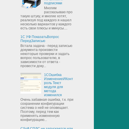
подписями
Многим
рассказываю про
такую штуку, и многие хотят,
реализуя под каждого я нашел
несколько вариантов у каждого
есть свои плюсы и минусы....
1С УФ ПоказатьВопрос
ПередЗаписью
Встала задача - перед записью
документа произвести
некоторые проверки и задать
вопрос пользователю, в
зависимости от ответа -
провести доку...
1СОшибка
ИзменениеИКонт
роль Текст
модуля для
метода
изменился
Очень забавная ошибка, т.к. при
сохранении конфигурации
система о ней не оповещает.
Поэтому, перед тем как
применять измененную
конфигурацию...
CSoft СПДС не запускается или