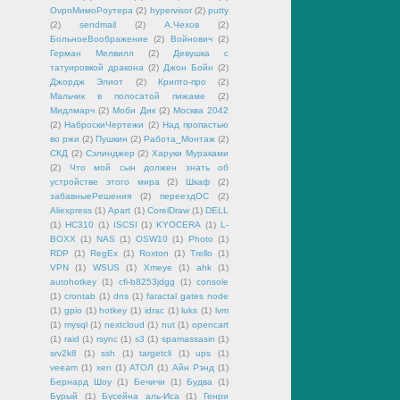
OvpnМимоРоутера
(2)
hypervisor
(2)
putty
(2)
sendmail
(2)
А.Чехов
(2)
БольноеВоображение
(2)
Войнович
(2)
Герман Мелвилл
(2)
Девушка с
татуировкой дракона
(2)
Джон Бойн
(2)
Джордж Элиот
(2)
Крипто-про
(2)
Мальчик в полосатой пижаме
(2)
Мидлмарч
(2)
Моби Дик
(2)
Москва 2042
(2)
НаброскиЧертежи
(2)
Над пропастью
во ржи
(2)
Пушкин
(2)
Работа_Монтаж
(2)
СКД
(2)
Сэлинджер
(2)
Харуки Мураками
(2)
Что мой сын должен знать об
устройстве этого мира
(2)
Шкаф
(2)
забавныеРешения
(2)
переездОС
(2)
Aliexpress
(1)
Apart
(1)
CorelDraw
(1)
DELL
(1)
HC310
(1)
ISCSI
(1)
KYOCERA
(1)
L-
BOXX
(1)
NAS
(1)
OSW10
(1)
Photo
(1)
RDP
(1)
RegEx
(1)
Roxton
(1)
Trello
(1)
VPN
(1)
WSUS
(1)
Xmeye
(1)
ahk
(1)
autohotkey
(1)
cfi-b8253jdgg
(1)
console
(1)
crontab
(1)
dns
(1)
faractal gates node
(1)
gpio
(1)
hotkey
(1)
idrac
(1)
luks
(1)
lvm
(1)
mysql
(1)
nextcloud
(1)
nut
(1)
opencart
(1)
raid
(1)
rsync
(1)
s3
(1)
spamassasin
(1)
srv2k8
(1)
ssh
(1)
targetcli
(1)
ups
(1)
veeam
(1)
xen
(1)
АТОЛ
(1)
Айн Рэнд
(1)
Бернард Шоу
(1)
Бечичи
(1)
Будва
(1)
Бурый
(1)
Бусейна аль-Иса
(1)
Генри