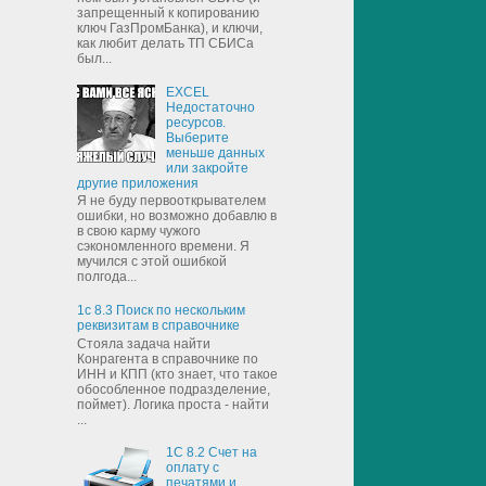
запрещенный к копированию
ключ ГазПромБанка), и ключи,
как любит делать ТП СБИСа
был...
EXCEL
Недостаточно
ресурсов.
Выберите
меньше данных
или закройте
другие приложения
Я не буду первооткрывателем
ошибки, но возможно добавлю в
в свою карму чужого
сэкономленного времени. Я
мучился с этой ошибкой
полгода...
1с 8.3 Поиск по нескольким
реквизитам в справочнике
Стояла задача найти
Конрагента в справочнике по
ИНН и КПП (кто знает, что такое
обособленное подразделение,
поймет). Логика проста - найти
...
1С 8.2 Счет на
оплату с
печатями и