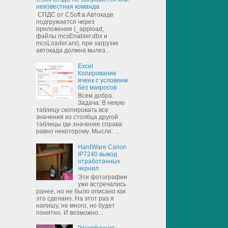
неизвестная команда
СПДС от CSoft в Автокаде
подгружается через
приложения (_appload,
файлы mcsEnabler.dbx и
mcsLoader.arx), при загрузке
автокада должна вылез...
Excel
Копирование
ячеек с условием
без макросов
Всем добра.
Задача: В некую
таблицу скопировать все
значения из столбца другой
таблицы где значение справа
равно некоторому. Мысли: ...
HardWare Canon
IP7240 вывод
отработанных
чернил
Эти фотографии
уже встречались
ранее, но не было описано как
это сделано. На этот раз я
напишу, не много, но будет
понятно. И возможно...