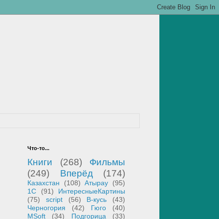
Что-то...
Книги
(268)
Фильмы
(249)
Вперёд
(174)
Казахстан
(108)
Атырау
(95)
1С
(91)
ИнтересныеКартины
(75)
script
(56)
В-кусь
(43)
Черногория
(42)
Гюго
(40)
MSoft
(34)
Подгорица
(33)