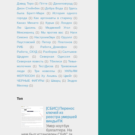
Дэвид Торо
(1)
Гётте
(1)
Даниловград
(1)
Джон Стейнбек
(1)
Добра Вода
(1)
Здесь
была Бритт-Мари
(1)
История одного
города
(1)
Как аргонавты в старину
(1)
Канаэ Минато
(1)
Курык
(1)
Лондон
(1)
Лю Цысинь
(1)
Медвежий Угол
(1)
Мексиканец
(1)
Мы против вас
(1)
Наги
Симэно
(1)
НастроимЗвук
(1)
Оруэлл
(1)
Паустовский
(1)
Питер
(1)
Платонов
(1)
РИБ
(1)
Работа_Домофон
(1)
Работа_СКУД
(1)
Разборка
(1)
Салтыков-
Щедрин
(1)
Северная Одиссея
(1)
Северная повесть
(1)
Тбилиси
(1)
Тевье-
молочник
(1)
ТестДиска
(1)
Тревожные
люди
(1)
Три новеллы
(1)
УИЛЬЯМ
ФЕРГЮСОН
(1)
Ху Аньянь
(1)
Цвейг
(1)
ЧЕРНЫЕ ФИГУРЫ
(1)
Шварц
(1)
Эндрю
Миллер
(1)
Топ
[СБИС] Перенос
ключей из
реестра умершей
винды/ПК
Умер ноутбук
бухгалтера. На
нем был установлен СБИС (и