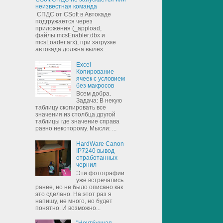
неизвестная команда
СПДС от CSoft в Автокаде
подгружается через
приложения (_appload,
файлы mcsEnabler.dbx и
mcsLoader.arx), при загрузке
автокада должна вылез...
Excel
Копирование
ячеек с условием
без макросов
Всем добра.
Задача: В некую
таблицу скопировать все
значения из столбца другой
таблицы где значение справа
равно некоторому. Мысли: ...
HardWare Canon
IP7240 вывод
отработанных
чернил
Эти фотографии
уже встречались
ранее, но не было описано как
это сделано. На этот раз я
напишу, не много, но будет
понятно. И возможно...