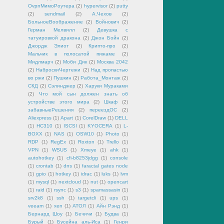
OvpnМимоРоутера
(2)
hypervisor
(2)
putty
(2)
sendmail
(2)
А.Чехов
(2)
БольноеВоображение
(2)
Войнович
(2)
Герман Мелвилл
(2)
Девушка с
татуировкой дракона
(2)
Джон Бойн
(2)
Джордж Элиот
(2)
Крипто-про
(2)
Мальчик в полосатой пижаме
(2)
Мидлмарч
(2)
Моби Дик
(2)
Москва 2042
(2)
НаброскиЧертежи
(2)
Над пропастью
во ржи
(2)
Пушкин
(2)
Работа_Монтаж
(2)
СКД
(2)
Сэлинджер
(2)
Харуки Мураками
(2)
Что мой сын должен знать об
устройстве этого мира
(2)
Шкаф
(2)
забавныеРешения
(2)
переездОС
(2)
Aliexpress
(1)
Apart
(1)
CorelDraw
(1)
DELL
(1)
HC310
(1)
ISCSI
(1)
KYOCERA
(1)
L-
BOXX
(1)
NAS
(1)
OSW10
(1)
Photo
(1)
RDP
(1)
RegEx
(1)
Roxton
(1)
Trello
(1)
VPN
(1)
WSUS
(1)
Xmeye
(1)
ahk
(1)
autohotkey
(1)
cfi-b8253jdgg
(1)
console
(1)
crontab
(1)
dns
(1)
faractal gates node
(1)
gpio
(1)
hotkey
(1)
idrac
(1)
luks
(1)
lvm
(1)
mysql
(1)
nextcloud
(1)
nut
(1)
opencart
(1)
raid
(1)
rsync
(1)
s3
(1)
spamassasin
(1)
srv2k8
(1)
ssh
(1)
targetcli
(1)
ups
(1)
veeam
(1)
xen
(1)
АТОЛ
(1)
Айн Рэнд
(1)
Бернард Шоу
(1)
Бечичи
(1)
Будва
(1)
Бурый
(1)
Бусейна аль-Иса
(1)
Генри