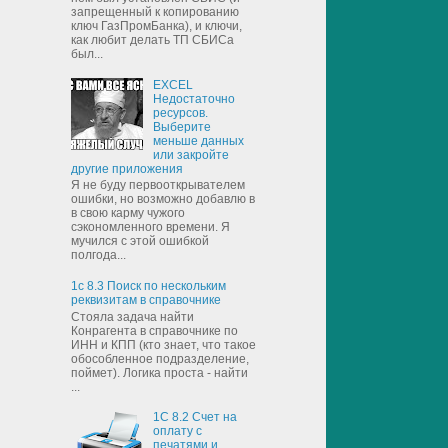
запрещенный к копированию
ключ ГазПромБанка), и ключи,
как любит делать ТП СБИСа
был...
EXCEL
Недостаточно
ресурсов.
Выберите
меньше данных
или закройте
другие приложения
Я не буду первооткрывателем
ошибки, но возможно добавлю в
в свою карму чужого
сэкономленного времени. Я
мучился с этой ошибкой
полгода...
1с 8.3 Поиск по нескольким
реквизитам в справочнике
Стояла задача найти
Конрагента в справочнике по
ИНН и КПП (кто знает, что такое
обособленное подразделение,
поймет). Логика проста - найти
...
1С 8.2 Счет на
оплату с
печатями и