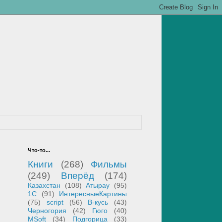
Что-то...
Книги
(268)
Фильмы
(249)
Вперёд
(174)
Казахстан
(108)
Атырау
(95)
1С
(91)
ИнтересныеКартины
(75)
script
(56)
В-кусь
(43)
Черногория
(42)
Гюго
(40)
MSoft
(34)
Подгорица
(33)