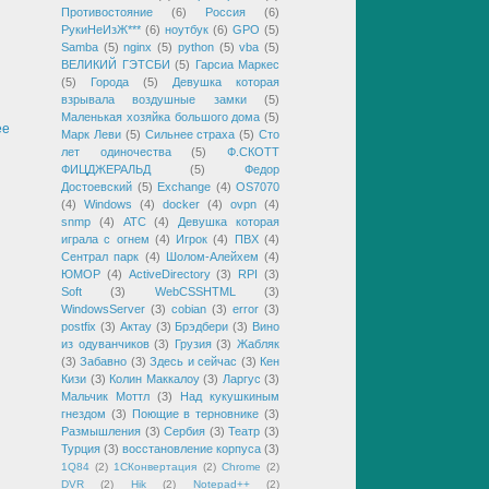
Противостояние
(6)
Россия
(6)
РукиНеИзЖ***
(6)
ноутбук
(6)
GPO
(5)
Samba
(5)
nginx
(5)
python
(5)
vba
(5)
ВЕЛИКИЙ ГЭТСБИ
(5)
Гарсиа Маркес
(5)
Города
(5)
Девушка которая
взрывала воздушные замки
(5)
Маленькая хозяйка большого дома
(5)
ее
Марк Леви
(5)
Сильнее страха
(5)
Сто
лет одиночества
(5)
Ф.СКОТТ
ФИЦДЖЕРАЛЬД
(5)
Федор
Достоевский
(5)
Exchange
(4)
OS7070
(4)
Windows
(4)
docker
(4)
ovpn
(4)
snmp
(4)
АТС
(4)
Девушка которая
играла с огнем
(4)
Игрок
(4)
ПВХ
(4)
Сентрал парк
(4)
Шолом-Алейхем
(4)
ЮМОР
(4)
ActiveDirectory
(3)
RPI
(3)
Soft
(3)
WebCSSHTML
(3)
WindowsServer
(3)
cobian
(3)
error
(3)
postfix
(3)
Актау
(3)
Брэдбери
(3)
Вино
из одуванчиков
(3)
Грузия
(3)
Жабляк
(3)
Забавно
(3)
Здесь и сейчас
(3)
Кен
Кизи
(3)
Колин Маккалоу
(3)
Ларгус
(3)
Мальчик Моттл
(3)
Над кукушкиным
гнездом
(3)
Поющие в терновнике
(3)
Размышления
(3)
Сербия
(3)
Театр
(3)
Турция
(3)
восстановление корпуса
(3)
1Q84
(2)
1СКонвертация
(2)
Chrome
(2)
DVR
(2)
Hik
(2)
Notepad++
(2)