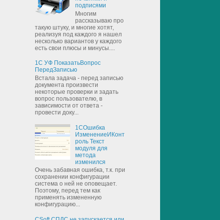
подписями
Многим
рассказываю про
такую штуку, и многие хотят,
реализуя под каждого я нашел
несколько вариантов у каждого
есть свои плюсы и минусы....
1С УФ ПоказатьВопрос
ПередЗаписью
Встала задача - перед записью
документа произвести
некоторые проверки и задать
вопрос пользователю, в
зависимости от ответа -
провести доку...
1СОшибка
ИзменениеИКонт
роль Текст
модуля для
метода
изменился
Очень забавная ошибка, т.к. при
сохранении конфигурации
система о ней не оповещает.
Поэтому, перед тем как
применять измененную
конфигурацию...
CSoft СПДС не запускается или