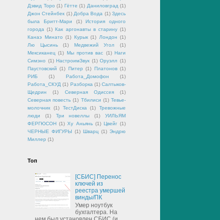
Дэвид Торо
(1)
Гётте
(1)
Даниловград
(1)
Джон Стейнбек
(1)
Добра Вода
(1)
Здесь
была Бритт-Мари
(1)
История одного
города
(1)
Как аргонавты в старину
(1)
Канаэ Минато
(1)
Курык
(1)
Лондон
(1)
Лю Цысинь
(1)
Медвежий Угол
(1)
Мексиканец
(1)
Мы против вас
(1)
Наги
Симэно
(1)
НастроимЗвук
(1)
Оруэлл
(1)
Паустовский
(1)
Питер
(1)
Платонов
(1)
РИБ
(1)
Работа_Домофон
(1)
Работа_СКУД
(1)
Разборка
(1)
Салтыков-
Щедрин
(1)
Северная Одиссея
(1)
Северная повесть
(1)
Тбилиси
(1)
Тевье-
молочник
(1)
ТестДиска
(1)
Тревожные
люди
(1)
Три новеллы
(1)
УИЛЬЯМ
ФЕРГЮСОН
(1)
Ху Аньянь
(1)
Цвейг
(1)
ЧЕРНЫЕ ФИГУРЫ
(1)
Шварц
(1)
Эндрю
Миллер
(1)
Топ
[СБИС] Перенос
ключей из
реестра умершей
винды/ПК
Умер ноутбук
бухгалтера. На
нем был установлен СБИС (и