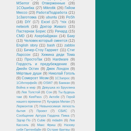
MSerror
(29)
Отверженные
(28)
1СОшибка
(27)
Mikrotik
(26)
Гийом
Мюссо
(23)
РаботаПодработа
(21)
1сЗаготовка
(19)
ubuntu
(19)
PoSh
(18)
DIY
(17)
Excel
(17)
*nix
(16)
network
(16)
Доктор Живаго
(15)
Пастернак Борис
(15)
Ричард
(15)
CMD
(14)
Азербайджан
(14)
Баку
(13)
Человек который смеется
(12)
English story
(11)
bash
(11)
zabbix
(11)
Бичер-Стоу Гарриет
(11)
Стиг
Ларссон
(11)
Хижина дяди Тома
(11)
ПростоТак
(10)
Hardware
(9)
Гордость и предубеждение
(9)
Джейн Остин
(9)
Джек Лондон
(9)
Мёртвые души
(9)
Николай Гоголь
(9)
Сомерсет Моэм
(9)
1СЗапрос
(8)
1СИнтерфейс
(8)
OSW7
(8)
Бакман
(8)
Война и мир
(8)
Девушка из Бруклина
(8)
Лев Толстой
(8)
Сон
(8)
Ты будешь
там
(8)
KeePass
(7)
Актобе
(7)
Герой
нашего времени
(7)
Кундера Милан
(7)
Лермонтов
(7)
Невыносимая легкость
бытия
(7)
Проект
(7)
СБИС
(7)
Сообщение Артура Гордона Пима
(7)
Эдгар По
(7)
Cubie
(6)
mdadm
(6)
Лев
Кассиль
(6)
Макс Фриш
(6)
Назову
себя Гантенбайн
(6)
Острие бритвы
(6)