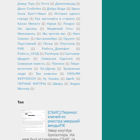
Дэвид Торо
(1)
Гётте
(1)
Даниловград
(1)
Джон Стейнбек
(1)
Добра Вода
(1)
Здесь
была Бритт-Мари
(1)
История одного
города
(1)
Как аргонавты в старину
(1)
Канаэ Минато
(1)
Курык
(1)
Лондон
(1)
Лю Цысинь
(1)
Медвежий Угол
(1)
Мексиканец
(1)
Мы против вас
(1)
Наги
Симэно
(1)
НастроимЗвук
(1)
Оруэлл
(1)
Паустовский
(1)
Питер
(1)
Платонов
(1)
РИБ
(1)
Работа_Домофон
(1)
Работа_СКУД
(1)
Разборка
(1)
Салтыков-
Щедрин
(1)
Северная Одиссея
(1)
Северная повесть
(1)
Тбилиси
(1)
Тевье-
молочник
(1)
ТестДиска
(1)
Тревожные
люди
(1)
Три новеллы
(1)
УИЛЬЯМ
ФЕРГЮСОН
(1)
Ху Аньянь
(1)
Цвейг
(1)
ЧЕРНЫЕ ФИГУРЫ
(1)
Шварц
(1)
Эндрю
Миллер
(1)
Топ
[СБИС] Перенос
ключей из
реестра умершей
винды/ПК
Умер ноутбук
бухгалтера. На
нем был установлен СБИС (и