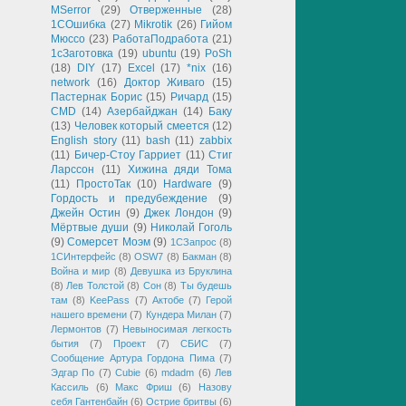
MSerror
(29)
Отверженные
(28)
1СОшибка
(27)
Mikrotik
(26)
Гийом
Мюссо
(23)
РаботаПодработа
(21)
1сЗаготовка
(19)
ubuntu
(19)
PoSh
(18)
DIY
(17)
Excel
(17)
*nix
(16)
network
(16)
Доктор Живаго
(15)
Пастернак Борис
(15)
Ричард
(15)
CMD
(14)
Азербайджан
(14)
Баку
(13)
Человек который смеется
(12)
English story
(11)
bash
(11)
zabbix
(11)
Бичер-Стоу Гарриет
(11)
Стиг
Ларссон
(11)
Хижина дяди Тома
(11)
ПростоТак
(10)
Hardware
(9)
Гордость и предубеждение
(9)
Джейн Остин
(9)
Джек Лондон
(9)
Мёртвые души
(9)
Николай Гоголь
(9)
Сомерсет Моэм
(9)
1СЗапрос
(8)
1СИнтерфейс
(8)
OSW7
(8)
Бакман
(8)
Война и мир
(8)
Девушка из Бруклина
(8)
Лев Толстой
(8)
Сон
(8)
Ты будешь
там
(8)
KeePass
(7)
Актобе
(7)
Герой
нашего времени
(7)
Кундера Милан
(7)
Лермонтов
(7)
Невыносимая легкость
бытия
(7)
Проект
(7)
СБИС
(7)
Сообщение Артура Гордона Пима
(7)
Эдгар По
(7)
Cubie
(6)
mdadm
(6)
Лев
Кассиль
(6)
Макс Фриш
(6)
Назову
себя Гантенбайн
(6)
Острие бритвы
(6)