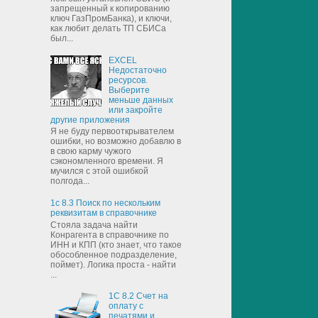
запрещенный к копированию
ключ ГазПромБанка), и ключи,
как любит делать ТП СБИСа
был...
EXCEL
Недостаточно
ресурсов.
Выберите
меньше данных
или закройте
другие приложения
Я не буду первооткрывателем
ошибки, но возможно добавлю в
в свою карму чужого
сэкономленного времени. Я
мучился с этой ошибкой
полгода...
1с 8.3 Поиск по нескольким
реквизитам в справочнике
Стояла задача найти
Конрагента в справочнике по
ИНН и КПП (кто знает, что такое
обособленное подразделение,
поймет). Логика проста - найти
...
1С 8.2 Счет на
оплату с
печатями и