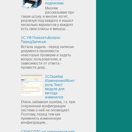
подписями
Многим
рассказываю про
такую штуку, и многие хотят,
реализуя под каждого я нашел
несколько вариантов у каждого
есть свои плюсы и минусы....
1С УФ ПоказатьВопрос
ПередЗаписью
Встала задача - перед записью
документа произвести
некоторые проверки и задать
вопрос пользователю, в
зависимости от ответа -
провести доку...
1СОшибка
ИзменениеИКонт
роль Текст
модуля для
метода
изменился
Очень забавная ошибка, т.к. при
сохранении конфигурации
система о ней не оповещает.
Поэтому, перед тем как
применять измененную
конфигурацию...
CSoft СПДС не запускается или