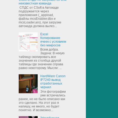
неизвестная команда
СПДС от CSoft в Автокаде
подгружается через
приложения (_appload,
файлы mcsEnabler.dbx и
mcsLoader.arx), при загрузке
автокада должна вылез...
Excel
Копирование
ячеек с условием
без макросов
Всем добра.
Задача: В некую
таблицу скопировать все
значения из столбца другой
таблицы где значение справа
равно некоторому. Мысли: ...
HardWare Canon
IP7240 вывод
отработанных
чернил
Эти фотографии
уже встречались
ранее, но не было описано как
это сделано. На этот раз я
напишу, не много, но будет
понятно. И возможно...