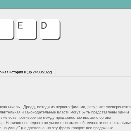
чная история II (up 24/08/2022)
ную мысль - Дредд, исходя из первого фильма, результат эксперимента
полнительная и законодательные власти могут быть представлены одним
ильме есть противоречие между продажностью высшего органа
да. Наличие последнего не умаляет возможной алчности всех остальных
ю на улице" (не дословно, но эту фразу говорят все продажные