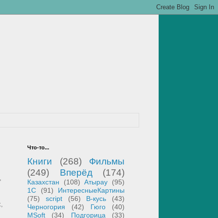
Что-то...
Книги
(268)
Фильмы
(249)
Вперёд
(174)
,
Казахстан
(108)
Атырау
(95)
1С
(91)
ИнтересныеКартины
(75)
script
(56)
В-кусь
(43)
,
Черногория
(42)
Гюго
(40)
MSoft
(34)
Подгорица
(33)