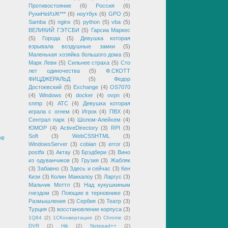
Противостояние
(6)
Россия
(6)
РукиНеИзЖ***
(6)
ноутбук
(6)
GPO
(5)
Samba
(5)
nginx
(5)
python
(5)
vba
(5)
ВЕЛИКИЙ ГЭТСБИ
(5)
Гарсиа Маркес
(5)
Города
(5)
Девушка которая
взрывала воздушные замки
(5)
Маленькая хозяйка большого дома
(5)
Марк Леви
(5)
Сильнее страха
(5)
Сто
лет одиночества
(5)
Ф.СКОТТ
ФИЦДЖЕРАЛЬД
(5)
Федор
Достоевский
(5)
Exchange
(4)
OS7070
(4)
Windows
(4)
docker
(4)
ovpn
(4)
snmp
(4)
АТС
(4)
Девушка которая
играла с огнем
(4)
Игрок
(4)
ПВХ
(4)
Сентрал парк
(4)
Шолом-Алейхем
(4)
ЮМОР
(4)
ActiveDirectory
(3)
RPI
(3)
Soft
(3)
WebCSSHTML
(3)
ее
WindowsServer
(3)
cobian
(3)
error
(3)
postfix
(3)
Актау
(3)
Брэдбери
(3)
Вино
из одуванчиков
(3)
Грузия
(3)
Жабляк
(3)
Забавно
(3)
Здесь и сейчас
(3)
Кен
Кизи
(3)
Колин Маккалоу
(3)
Ларгус
(3)
Мальчик Моттл
(3)
Над кукушкиным
гнездом
(3)
Поющие в терновнике
(3)
Размышления
(3)
Сербия
(3)
Театр
(3)
Турция
(3)
восстановление корпуса
(3)
1Q84
(2)
1СКонвертация
(2)
Chrome
(2)
DVR
(2)
Hik
(2)
Notepad++
(2)