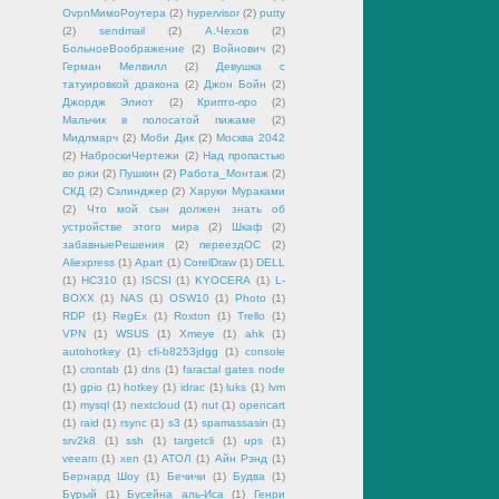
OvpnМимоРоутера
(2)
hypervisor
(2)
putty
(2)
sendmail
(2)
А.Чехов
(2)
БольноеВоображение
(2)
Войнович
(2)
Герман Мелвилл
(2)
Девушка с
татуировкой дракона
(2)
Джон Бойн
(2)
Джордж Элиот
(2)
Крипто-про
(2)
Мальчик в полосатой пижаме
(2)
Мидлмарч
(2)
Моби Дик
(2)
Москва 2042
(2)
НаброскиЧертежи
(2)
Над пропастью
во ржи
(2)
Пушкин
(2)
Работа_Монтаж
(2)
СКД
(2)
Сэлинджер
(2)
Харуки Мураками
(2)
Что мой сын должен знать об
устройстве этого мира
(2)
Шкаф
(2)
забавныеРешения
(2)
переездОС
(2)
Aliexpress
(1)
Apart
(1)
CorelDraw
(1)
DELL
(1)
HC310
(1)
ISCSI
(1)
KYOCERA
(1)
L-
BOXX
(1)
NAS
(1)
OSW10
(1)
Photo
(1)
RDP
(1)
RegEx
(1)
Roxton
(1)
Trello
(1)
VPN
(1)
WSUS
(1)
Xmeye
(1)
ahk
(1)
autohotkey
(1)
cfi-b8253jdgg
(1)
console
(1)
crontab
(1)
dns
(1)
faractal gates node
(1)
gpio
(1)
hotkey
(1)
idrac
(1)
luks
(1)
lvm
(1)
mysql
(1)
nextcloud
(1)
nut
(1)
opencart
(1)
raid
(1)
rsync
(1)
s3
(1)
spamassasin
(1)
srv2k8
(1)
ssh
(1)
targetcli
(1)
ups
(1)
veeam
(1)
xen
(1)
АТОЛ
(1)
Айн Рэнд
(1)
Бернард Шоу
(1)
Бечичи
(1)
Будва
(1)
Бурый
(1)
Бусейна аль-Иса
(1)
Генри