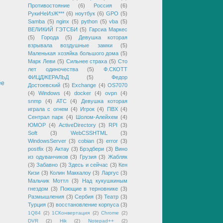
Противостояние
(6)
Россия
(6)
РукиНеИзЖ***
(6)
ноутбук
(6)
GPO
(5)
Samba
(5)
nginx
(5)
python
(5)
vba
(5)
ВЕЛИКИЙ ГЭТСБИ
(5)
Гарсиа Маркес
(5)
Города
(5)
Девушка которая
взрывала воздушные замки
(5)
Маленькая хозяйка большого дома
(5)
Марк Леви
(5)
Сильнее страха
(5)
Сто
лет одиночества
(5)
Ф.СКОТТ
ФИЦДЖЕРАЛЬД
(5)
Федор
ее
Достоевский
(5)
Exchange
(4)
OS7070
(4)
Windows
(4)
docker
(4)
ovpn
(4)
snmp
(4)
АТС
(4)
Девушка которая
играла с огнем
(4)
Игрок
(4)
ПВХ
(4)
Сентрал парк
(4)
Шолом-Алейхем
(4)
ЮМОР
(4)
ActiveDirectory
(3)
RPI
(3)
Soft
(3)
WebCSSHTML
(3)
WindowsServer
(3)
cobian
(3)
error
(3)
postfix
(3)
Актау
(3)
Брэдбери
(3)
Вино
из одуванчиков
(3)
Грузия
(3)
Жабляк
(3)
Забавно
(3)
Здесь и сейчас
(3)
Кен
Кизи
(3)
Колин Маккалоу
(3)
Ларгус
(3)
Мальчик Моттл
(3)
Над кукушкиным
гнездом
(3)
Поющие в терновнике
(3)
Размышления
(3)
Сербия
(3)
Театр
(3)
Турция
(3)
восстановление корпуса
(3)
1Q84
(2)
1СКонвертация
(2)
Chrome
(2)
DVR
(2)
Hik
(2)
Notepad++
(2)