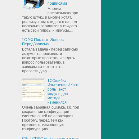
подписями
Многим
рассказываю про
такую штуку, и многие хотят,
реализуя под каждого я нашел
несколько вариантов у каждого
есть свои плюсы и минусы....
1С УФ ПоказатьВопрос
ПередЗаписью
Встала задача - перед записью
документа произвести
некоторые проверки и задать
вопрос пользователю, в
зависимости от ответа -
провести доку...
1СОшибка
ИзменениеИКонт
роль Текст
модуля для
метода
изменился
Очень забавная ошибка, т.к. при
сохранении конфигурации
система о ней не оповещает.
Поэтому, перед тем как
применять измененную
конфигурацию...
CSoft СПДС не запускается или