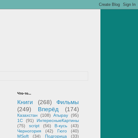
Что-то...
Книги
(268)
Фильмы
(249)
Вперёд
(174)
Казахстан
(108)
Атырау
(95)
1С
(91)
ИнтересныеКартины
(75)
script
(56)
В-кусь
(43)
Черногория
(42)
Гюго
(40)
MSoft
(34)
Подгорица
(33)