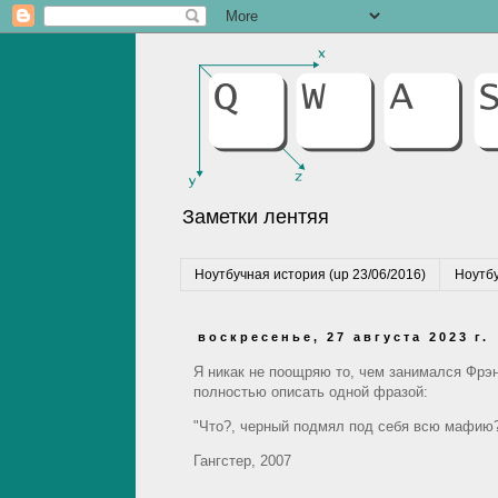
Заметки лентяя
Ноутбучная история (up 23/06/2016)
Ноутбу
воскресенье, 27 августа 2023 г.
Я никак не поощряю то, чем занимался Фрэнк
полностью описать одной фразой:
"Что?, черный подмял под себя всю мафию?
Гангстер, 2007