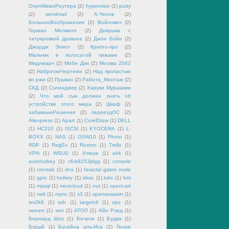
OvpnМимоРоутера
(2)
hypervisor
(2)
putty
(2)
sendmail
(2)
А.Чехов
(2)
БольноеВоображение
(2)
Войнович
(2)
Герман Мелвилл
(2)
Девушка с
татуировкой дракона
(2)
Джон Бойн
(2)
Джордж Элиот
(2)
Крипто-про
(2)
Мальчик в полосатой пижаме
(2)
Мидлмарч
(2)
Моби Дик
(2)
Москва 2042
(2)
НаброскиЧертежи
(2)
Над пропастью
во ржи
(2)
Пушкин
(2)
Работа_Монтаж
(2)
СКД
(2)
Сэлинджер
(2)
Харуки Мураками
(2)
Что мой сын должен знать об
устройстве этого мира
(2)
Шкаф
(2)
забавныеРешения
(2)
переездОС
(2)
Aliexpress
(1)
Apart
(1)
CorelDraw
(1)
DELL
(1)
HC310
(1)
ISCSI
(1)
KYOCERA
(1)
L-
BOXX
(1)
NAS
(1)
OSW10
(1)
Photo
(1)
RDP
(1)
RegEx
(1)
Roxton
(1)
Trello
(1)
VPN
(1)
WSUS
(1)
Xmeye
(1)
ahk
(1)
autohotkey
(1)
cfi-b8253jdgg
(1)
console
(1)
crontab
(1)
dns
(1)
faractal gates node
(1)
gpio
(1)
hotkey
(1)
idrac
(1)
luks
(1)
lvm
(1)
mysql
(1)
nextcloud
(1)
nut
(1)
opencart
(1)
raid
(1)
rsync
(1)
s3
(1)
spamassasin
(1)
srv2k8
(1)
ssh
(1)
targetcli
(1)
ups
(1)
veeam
(1)
xen
(1)
АТОЛ
(1)
Айн Рэнд
(1)
Бернард Шоу
(1)
Бечичи
(1)
Будва
(1)
Бурый
(1)
Бусейна аль-Иса
(1)
Генри