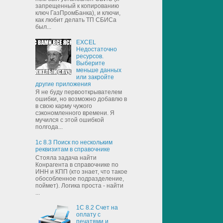
запрещенный к копированию
ключ ГазПромБанка), и ключи,
как любит делать ТП СБИСа
был...
EXCEL
Недостаточно
ресурсов.
Выберите
меньше данных
или закройте
другие приложения
Я не буду первооткрывателем
ошибки, но возможно добавлю в
в свою карму чужого
сэкономленного времени. Я
мучился с этой ошибкой
полгода...
1с 8.3 Поиск по нескольким
реквизитам в справочнике
Стояла задача найти
Конрагента в справочнике по
ИНН и КПП (кто знает, что такое
обособленное подразделение,
поймет). Логика проста - найти
...
1С 8.2 Счет на
оплату с
печатями и