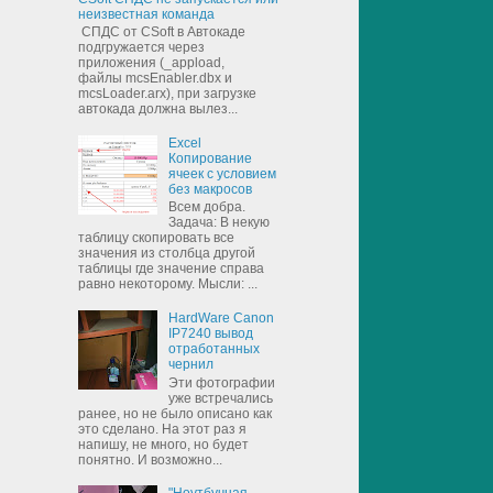
неизвестная команда
СПДС от CSoft в Автокаде
подгружается через
приложения (_appload,
файлы mcsEnabler.dbx и
mcsLoader.arx), при загрузке
автокада должна вылез...
Excel
Копирование
ячеек с условием
без макросов
Всем добра.
Задача: В некую
таблицу скопировать все
значения из столбца другой
таблицы где значение справа
равно некоторому. Мысли: ...
HardWare Canon
IP7240 вывод
отработанных
чернил
Эти фотографии
уже встречались
ранее, но не было описано как
это сделано. На этот раз я
напишу, не много, но будет
понятно. И возможно...