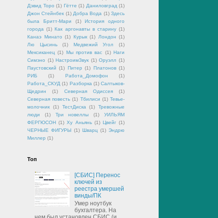
Дэвид Торо
(1)
Гётте
(1)
Даниловград
(1)
Джон Стейнбек
(1)
Добра Вода
(1)
Здесь
была Бритт-Мари
(1)
История одного
города
(1)
Как аргонавты в старину
(1)
Канаэ Минато
(1)
Курык
(1)
Лондон
(1)
Лю Цысинь
(1)
Медвежий Угол
(1)
Мексиканец
(1)
Мы против вас
(1)
Наги
Симэно
(1)
НастроимЗвук
(1)
Оруэлл
(1)
Паустовский
(1)
Питер
(1)
Платонов
(1)
РИБ
(1)
Работа_Домофон
(1)
Работа_СКУД
(1)
Разборка
(1)
Салтыков-
Щедрин
(1)
Северная Одиссея
(1)
Северная повесть
(1)
Тбилиси
(1)
Тевье-
молочник
(1)
ТестДиска
(1)
Тревожные
люди
(1)
Три новеллы
(1)
УИЛЬЯМ
ФЕРГЮСОН
(1)
Ху Аньянь
(1)
Цвейг
(1)
ЧЕРНЫЕ ФИГУРЫ
(1)
Шварц
(1)
Эндрю
Миллер
(1)
Топ
[СБИС] Перенос
ключей из
реестра умершей
винды/ПК
Умер ноутбук
бухгалтера. На
нем был установлен СБИС (и