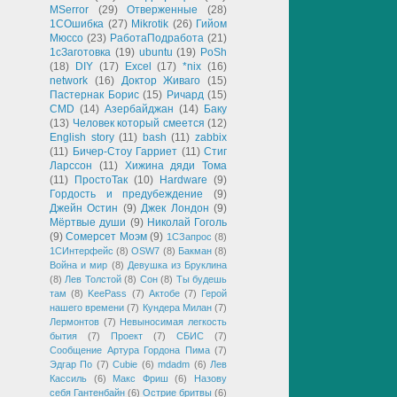
MSerror
(29)
Отверженные
(28)
1СОшибка
(27)
Mikrotik
(26)
Гийом
Мюссо
(23)
РаботаПодработа
(21)
1сЗаготовка
(19)
ubuntu
(19)
PoSh
(18)
DIY
(17)
Excel
(17)
*nix
(16)
network
(16)
Доктор Живаго
(15)
Пастернак Борис
(15)
Ричард
(15)
CMD
(14)
Азербайджан
(14)
Баку
(13)
Человек который смеется
(12)
English story
(11)
bash
(11)
zabbix
(11)
Бичер-Стоу Гарриет
(11)
Стиг
Ларссон
(11)
Хижина дяди Тома
(11)
ПростоТак
(10)
Hardware
(9)
Гордость и предубеждение
(9)
Джейн Остин
(9)
Джек Лондон
(9)
Мёртвые души
(9)
Николай Гоголь
(9)
Сомерсет Моэм
(9)
1СЗапрос
(8)
1СИнтерфейс
(8)
OSW7
(8)
Бакман
(8)
Война и мир
(8)
Девушка из Бруклина
(8)
Лев Толстой
(8)
Сон
(8)
Ты будешь
там
(8)
KeePass
(7)
Актобе
(7)
Герой
нашего времени
(7)
Кундера Милан
(7)
Лермонтов
(7)
Невыносимая легкость
бытия
(7)
Проект
(7)
СБИС
(7)
Сообщение Артура Гордона Пима
(7)
Эдгар По
(7)
Cubie
(6)
mdadm
(6)
Лев
Кассиль
(6)
Макс Фриш
(6)
Назову
себя Гантенбайн
(6)
Острие бритвы
(6)