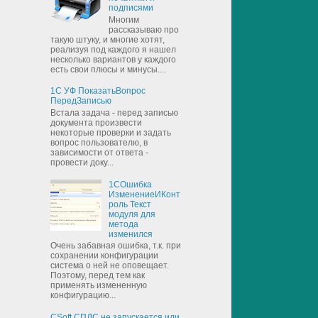
подписями
Многим
рассказываю про
такую штуку, и многие хотят,
реализуя под каждого я нашел
несколько вариантов у каждого
есть свои плюсы и минусы....
1С УФ ПоказатьВопрос
ПередЗаписью
Встала задача - перед записью
документа произвести
некоторые проверки и задать
вопрос пользователю, в
зависимости от ответа -
провести доку...
1СОшибка
ИзменениеИКонт
роль Текст
модуля для
метода
изменился
Очень забавная ошибка, т.к. при
сохранении конфигурации
система о ней не оповещает.
Поэтому, перед тем как
применять измененную
конфигурацию...
CSoft СПДС не запускается или