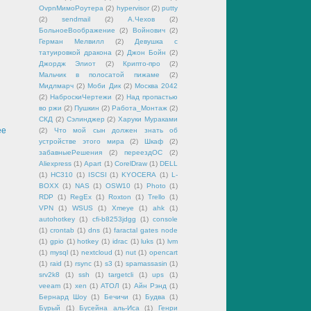
OvpnМимоРоутера
(2)
hypervisor
(2)
putty
(2)
sendmail
(2)
А.Чехов
(2)
БольноеВоображение
(2)
Войнович
(2)
Герман Мелвилл
(2)
Девушка с
татуировкой дракона
(2)
Джон Бойн
(2)
Джордж Элиот
(2)
Крипто-про
(2)
Мальчик в полосатой пижаме
(2)
Мидлмарч
(2)
Моби Дик
(2)
Москва 2042
(2)
НаброскиЧертежи
(2)
Над пропастью
во ржи
(2)
Пушкин
(2)
Работа_Монтаж
(2)
СКД
(2)
Сэлинджер
(2)
Харуки Мураками
ее
(2)
Что мой сын должен знать об
устройстве этого мира
(2)
Шкаф
(2)
забавныеРешения
(2)
переездОС
(2)
Aliexpress
(1)
Apart
(1)
CorelDraw
(1)
DELL
(1)
HC310
(1)
ISCSI
(1)
KYOCERA
(1)
L-
BOXX
(1)
NAS
(1)
OSW10
(1)
Photo
(1)
RDP
(1)
RegEx
(1)
Roxton
(1)
Trello
(1)
VPN
(1)
WSUS
(1)
Xmeye
(1)
ahk
(1)
autohotkey
(1)
cfi-b8253jdgg
(1)
console
(1)
crontab
(1)
dns
(1)
faractal gates node
(1)
gpio
(1)
hotkey
(1)
idrac
(1)
luks
(1)
lvm
(1)
mysql
(1)
nextcloud
(1)
nut
(1)
opencart
(1)
raid
(1)
rsync
(1)
s3
(1)
spamassasin
(1)
srv2k8
(1)
ssh
(1)
targetcli
(1)
ups
(1)
veeam
(1)
xen
(1)
АТОЛ
(1)
Айн Рэнд
(1)
Бернард Шоу
(1)
Бечичи
(1)
Будва
(1)
Бурый
(1)
Бусейна аль-Иса
(1)
Генри