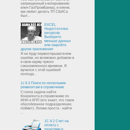
запрещенный к копированию
ключ ГазПромБанка), и ключи,
как любит делать ТП СБИСа
был...
EXCEL
Недостаточно
ресурсов.
Выберите
меньше данных
или закройте
другие приложения
Я не буду первооткрывателем
ошибки, но возможно добавлю в
в свою карму чужого
сэкономленного времени. Я
мучился с этой ошибкой
полгода...
1с 8.3 Поиск по нескольким
реквизитам в справочнике
Стояла задача найти
Конрагента в справочнике по
ИНН и КПП (кто знает, что такое
обособленное подразделение,
поймет). Логика проста - найти
...
1С 8.2 Счет на
оплату с
печатями и