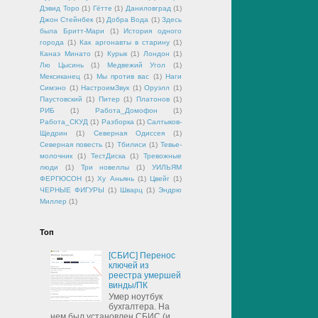
Дэвид Торо
(1)
Гётте
(1)
Даниловград
(1)
Джон Стейнбек
(1)
Добра Вода
(1)
Здесь
была Бритт-Мари
(1)
История одного
города
(1)
Как аргонавты в старину
(1)
Канаэ Минато
(1)
Курык
(1)
Лондон
(1)
Лю Цысинь
(1)
Медвежий Угол
(1)
Мексиканец
(1)
Мы против вас
(1)
Наги
Симэно
(1)
НастроимЗвук
(1)
Оруэлл
(1)
Паустовский
(1)
Питер
(1)
Платонов
(1)
РИБ
(1)
Работа_Домофон
(1)
Работа_СКУД
(1)
Разборка
(1)
Салтыков-
Щедрин
(1)
Северная Одиссея
(1)
Северная повесть
(1)
Тбилиси
(1)
Тевье-
молочник
(1)
ТестДиска
(1)
Тревожные
люди
(1)
Три новеллы
(1)
УИЛЬЯМ
ФЕРГЮСОН
(1)
Ху Аньянь
(1)
Цвейг
(1)
ЧЕРНЫЕ ФИГУРЫ
(1)
Шварц
(1)
Эндрю
Миллер
(1)
Топ
[СБИС] Перенос
ключей из
реестра умершей
винды/ПК
Умер ноутбук
бухгалтера. На
нем был установлен СБИС (и