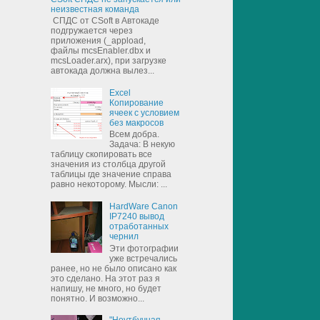
неизвестная команда
СПДС от CSoft в Автокаде
подгружается через
приложения (_appload,
файлы mcsEnabler.dbx и
mcsLoader.arx), при загрузке
автокада должна вылез...
Excel
Копирование
ячеек с условием
без макросов
Всем добра.
Задача: В некую
таблицу скопировать все
значения из столбца другой
таблицы где значение справа
равно некоторому. Мысли: ...
HardWare Canon
IP7240 вывод
отработанных
чернил
Эти фотографии
уже встречались
ранее, но не было описано как
это сделано. На этот раз я
напишу, не много, но будет
понятно. И возможно...