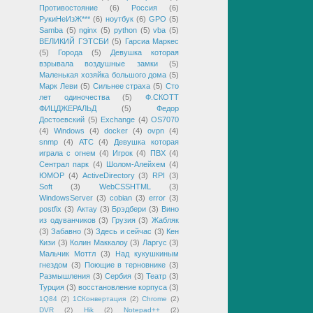
Противостояние
(6)
Россия
(6)
РукиНеИзЖ***
(6)
ноутбук
(6)
GPO
(5)
Samba
(5)
nginx
(5)
python
(5)
vba
(5)
ВЕЛИКИЙ ГЭТСБИ
(5)
Гарсиа Маркес
(5)
Города
(5)
Девушка которая
взрывала воздушные замки
(5)
Маленькая хозяйка большого дома
(5)
Марк Леви
(5)
Сильнее страха
(5)
Сто
лет одиночества
(5)
Ф.СКОТТ
ФИЦДЖЕРАЛЬД
(5)
Федор
Достоевский
(5)
Exchange
(4)
OS7070
(4)
Windows
(4)
docker
(4)
ovpn
(4)
snmp
(4)
АТС
(4)
Девушка которая
играла с огнем
(4)
Игрок
(4)
ПВХ
(4)
Сентрал парк
(4)
Шолом-Алейхем
(4)
ЮМОР
(4)
ActiveDirectory
(3)
RPI
(3)
Soft
(3)
WebCSSHTML
(3)
WindowsServer
(3)
cobian
(3)
error
(3)
postfix
(3)
Актау
(3)
Брэдбери
(3)
Вино
из одуванчиков
(3)
Грузия
(3)
Жабляк
(3)
Забавно
(3)
Здесь и сейчас
(3)
Кен
Кизи
(3)
Колин Маккалоу
(3)
Ларгус
(3)
Мальчик Моттл
(3)
Над кукушкиным
гнездом
(3)
Поющие в терновнике
(3)
Размышления
(3)
Сербия
(3)
Театр
(3)
Турция
(3)
восстановление корпуса
(3)
1Q84
(2)
1СКонвертация
(2)
Chrome
(2)
DVR
(2)
Hik
(2)
Notepad++
(2)