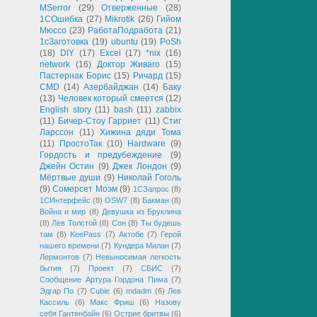
MSerror
(29)
Отверженные
(28)
1СОшибка
(27)
Mikrotik
(26)
Гийом
Мюссо
(23)
РаботаПодработа
(21)
1сЗаготовка
(19)
ubuntu
(19)
PoSh
(18)
DIY
(17)
Excel
(17)
*nix
(16)
network
(16)
Доктор Живаго
(15)
Пастернак Борис
(15)
Ричард
(15)
CMD
(14)
Азербайджан
(14)
Баку
(13)
Человек который смеется
(12)
English story
(11)
bash
(11)
zabbix
(11)
Бичер-Стоу Гарриет
(11)
Стиг
Ларссон
(11)
Хижина дяди Тома
(11)
ПростоТак
(10)
Hardware
(9)
Гордость и предубеждение
(9)
Джейн Остин
(9)
Джек Лондон
(9)
Мёртвые души
(9)
Николай Гоголь
(9)
Сомерсет Моэм
(9)
1СЗапрос
(8)
1СИнтерфейс
(8)
OSW7
(8)
Бакман
(8)
Война и мир
(8)
Девушка из Бруклина
(8)
Лев Толстой
(8)
Сон
(8)
Ты будешь
там
(8)
KeePass
(7)
Актобе
(7)
Герой
нашего времени
(7)
Кундера Милан
(7)
Лермонтов
(7)
Невыносимая легкость
бытия
(7)
Проект
(7)
СБИС
(7)
Сообщение Артура Гордона Пима
(7)
Эдгар По
(7)
Cubie
(6)
mdadm
(6)
Лев
Кассиль
(6)
Макс Фриш
(6)
Назову
себя Гантенбайн
(6)
Острие бритвы
(6)