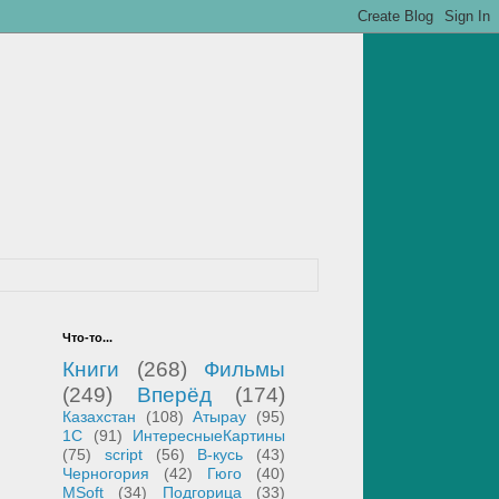
Что-то...
Книги
(268)
Фильмы
(249)
Вперёд
(174)
Казахстан
(108)
Атырау
(95)
1С
(91)
ИнтересныеКартины
(75)
script
(56)
В-кусь
(43)
Черногория
(42)
Гюго
(40)
MSoft
(34)
Подгорица
(33)