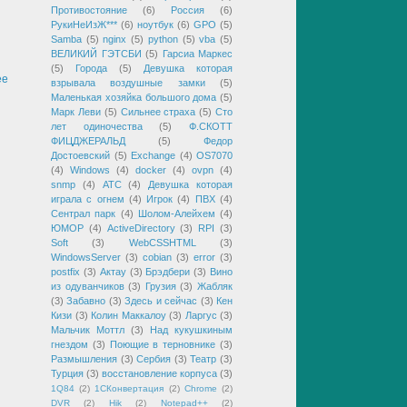
Противостояние
(6)
Россия
(6)
РукиНеИзЖ***
(6)
ноутбук
(6)
GPO
(5)
Samba
(5)
nginx
(5)
python
(5)
vba
(5)
ВЕЛИКИЙ ГЭТСБИ
(5)
Гарсиа Маркес
(5)
Города
(5)
Девушка которая
ее
взрывала воздушные замки
(5)
Маленькая хозяйка большого дома
(5)
Марк Леви
(5)
Сильнее страха
(5)
Сто
лет одиночества
(5)
Ф.СКОТТ
ФИЦДЖЕРАЛЬД
(5)
Федор
Достоевский
(5)
Exchange
(4)
OS7070
(4)
Windows
(4)
docker
(4)
ovpn
(4)
snmp
(4)
АТС
(4)
Девушка которая
играла с огнем
(4)
Игрок
(4)
ПВХ
(4)
Сентрал парк
(4)
Шолом-Алейхем
(4)
ЮМОР
(4)
ActiveDirectory
(3)
RPI
(3)
Soft
(3)
WebCSSHTML
(3)
WindowsServer
(3)
cobian
(3)
error
(3)
postfix
(3)
Актау
(3)
Брэдбери
(3)
Вино
из одуванчиков
(3)
Грузия
(3)
Жабляк
(3)
Забавно
(3)
Здесь и сейчас
(3)
Кен
Кизи
(3)
Колин Маккалоу
(3)
Ларгус
(3)
Мальчик Моттл
(3)
Над кукушкиным
гнездом
(3)
Поющие в терновнике
(3)
Размышления
(3)
Сербия
(3)
Театр
(3)
Турция
(3)
восстановление корпуса
(3)
1Q84
(2)
1СКонвертация
(2)
Chrome
(2)
DVR
(2)
Hik
(2)
Notepad++
(2)