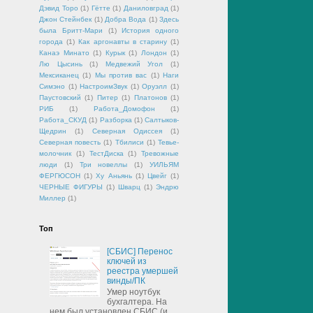
Дэвид Торо
(1)
Гётте
(1)
Даниловград
(1)
Джон Стейнбек
(1)
Добра Вода
(1)
Здесь
была Бритт-Мари
(1)
История одного
города
(1)
Как аргонавты в старину
(1)
Канаэ Минато
(1)
Курык
(1)
Лондон
(1)
Лю Цысинь
(1)
Медвежий Угол
(1)
Мексиканец
(1)
Мы против вас
(1)
Наги
Симэно
(1)
НастроимЗвук
(1)
Оруэлл
(1)
Паустовский
(1)
Питер
(1)
Платонов
(1)
РИБ
(1)
Работа_Домофон
(1)
Работа_СКУД
(1)
Разборка
(1)
Салтыков-
Щедрин
(1)
Северная Одиссея
(1)
Северная повесть
(1)
Тбилиси
(1)
Тевье-
молочник
(1)
ТестДиска
(1)
Тревожные
люди
(1)
Три новеллы
(1)
УИЛЬЯМ
ФЕРГЮСОН
(1)
Ху Аньянь
(1)
Цвейг
(1)
ЧЕРНЫЕ ФИГУРЫ
(1)
Шварц
(1)
Эндрю
Миллер
(1)
Топ
[СБИС] Перенос
ключей из
реестра умершей
винды/ПК
Умер ноутбук
бухгалтера. На
нем был установлен СБИС (и