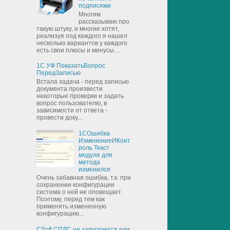
подписями
Многим
рассказываю про
такую штуку, и многие хотят,
реализуя под каждого я нашел
несколько вариантов у каждого
есть свои плюсы и минусы....
1С УФ ПоказатьВопрос
ПередЗаписью
Встала задача - перед записью
документа произвести
некоторые проверки и задать
вопрос пользователю, в
зависимости от ответа -
провести доку...
1СОшибка
ИзменениеИКонт
роль Текст
модуля для
метода
изменился
Очень забавная ошибка, т.к. при
сохранении конфигурации
система о ней не оповещает.
Поэтому, перед тем как
применять измененную
конфигурацию...
CSoft СПДС не запускается или