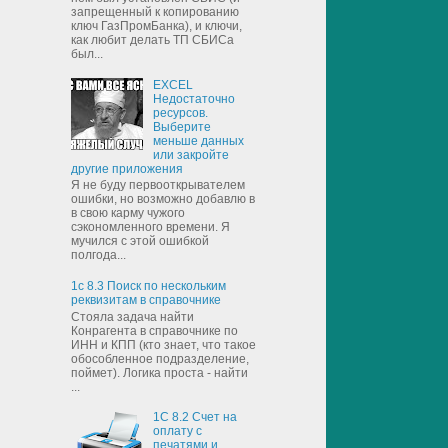
запрещенный к копированию
ключ ГазПромБанка), и ключи,
как любит делать ТП СБИСа
был...
EXCEL
Недостаточно
ресурсов.
Выберите
меньше данных
или закройте
другие приложения
Я не буду первооткрывателем
ошибки, но возможно добавлю в
в свою карму чужого
сэкономленного времени. Я
мучился с этой ошибкой
полгода...
1с 8.3 Поиск по нескольким
реквизитам в справочнике
Стояла задача найти
Конрагента в справочнике по
ИНН и КПП (кто знает, что такое
обособленное подразделение,
поймет). Логика проста - найти
...
1С 8.2 Счет на
оплату с
печатями и