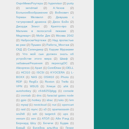
OvpnМимоРоутера
(2)
hypervisor
(2)
putty
(2)
sendmail
(2)
А.Чехов
(2)
БольноеВоображение
(2)
Войнович
(2)
Герман Мелвилл
(2)
Девушка с
татуировкой дракона
(2)
Джон Бойн
(2)
Джордж Элиот
(2)
Крипто-про
(2)
Мальчик в полосатой пижаме
(2)
Мидлмарч
(2)
Моби Дик
(2)
Москва 2042
(2)
НаброскиЧертежи
(2)
Над пропастью
во ржи
(2)
Пушкин
(2)
Работа_Монтаж
(2)
СКД
(2)
Сэлинджер
(2)
Харуки Мураками
(2)
Что мой сын должен знать об
устройстве этого мира
(2)
Шкаф
(2)
забавныеРешения
(2)
переездОС
(2)
Aliexpress
(1)
Apart
(1)
CorelDraw
(1)
DELL
(1)
HC310
(1)
ISCSI
(1)
KYOCERA
(1)
L-
BOXX
(1)
NAS
(1)
OSW10
(1)
Photo
(1)
RDP
(1)
RegEx
(1)
Roxton
(1)
Trello
(1)
VPN
(1)
WSUS
(1)
Xmeye
(1)
ahk
(1)
autohotkey
(1)
cfi-b8253jdgg
(1)
console
(1)
crontab
(1)
dns
(1)
faractal gates node
(1)
gpio
(1)
hotkey
(1)
idrac
(1)
luks
(1)
lvm
(1)
mysql
(1)
nextcloud
(1)
nut
(1)
opencart
(1)
raid
(1)
rsync
(1)
s3
(1)
spamassasin
(1)
srv2k8
(1)
ssh
(1)
targetcli
(1)
ups
(1)
veeam
(1)
xen
(1)
АТОЛ
(1)
Айн Рэнд
(1)
Бернард Шоу
(1)
Бечичи
(1)
Будва
(1)
Бурый
(1)
Бусейна аль-Иса
(1)
Генри