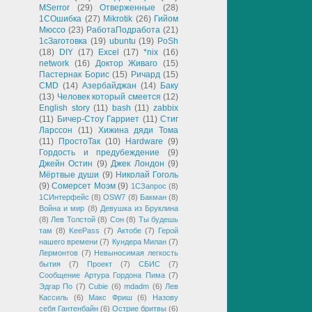
MSerror
(29)
Отверженные
(28)
1СОшибка
(27)
Mikrotik
(26)
Гийом
Мюссо
(23)
РаботаПодработа
(21)
1сЗаготовка
(19)
ubuntu
(19)
PoSh
(18)
DIY
(17)
Excel
(17)
*nix
(16)
network
(16)
Доктор Живаго
(15)
Пастернак Борис
(15)
Ричард
(15)
CMD
(14)
Азербайджан
(14)
Баку
(13)
Человек который смеется
(12)
English story
(11)
bash
(11)
zabbix
(11)
Бичер-Стоу Гарриет
(11)
Стиг
Ларссон
(11)
Хижина дяди Тома
(11)
ПростоТак
(10)
Hardware
(9)
Гордость и предубеждение
(9)
Джейн Остин
(9)
Джек Лондон
(9)
Мёртвые души
(9)
Николай Гоголь
(9)
Сомерсет Моэм
(9)
1СЗапрос
(8)
1СИнтерфейс
(8)
OSW7
(8)
Бакман
(8)
Война и мир
(8)
Девушка из Бруклина
(8)
Лев Толстой
(8)
Сон
(8)
Ты будешь
там
(8)
KeePass
(7)
Актобе
(7)
Герой
нашего времени
(7)
Кундера Милан
(7)
Лермонтов
(7)
Невыносимая легкость
бытия
(7)
Проект
(7)
СБИС
(7)
Сообщение Артура Гордона Пима
(7)
Эдгар По
(7)
Cubie
(6)
mdadm
(6)
Лев
Кассиль
(6)
Макс Фриш
(6)
Назову
себя Гантенбайн
(6)
Острие бритвы
(6)