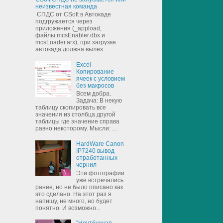
неизвестная команда
СПДС от CSoft в Автокаде
подгружается через
приложения (_appload,
файлы mcsEnabler.dbx и
mcsLoader.arx), при загрузке
автокада должна вылез...
Excel
Копирование
ячеек с условием
без макросов
Всем добра.
Задача: В некую
таблицу скопировать все
значения из столбца другой
таблицы где значение справа
равно некоторому. Мысли: ...
HardWare Canon
IP7240 вывод
отработанных
чернил
Эти фотографии
уже встречались
ранее, но не было описано как
это сделано. На этот раз я
напишу, не много, но будет
понятно. И возможно...