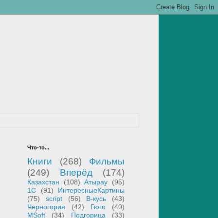
Что-то...
Книги
(268)
Фильмы
(249)
Вперёд
(174)
Казахстан
(108)
Атырау
(95)
1С
(91)
ИнтересныеКартины
(75)
script
(56)
В-кусь
(43)
Черногория
(42)
Гюго
(40)
MSoft
(34)
Подгорица
(33)