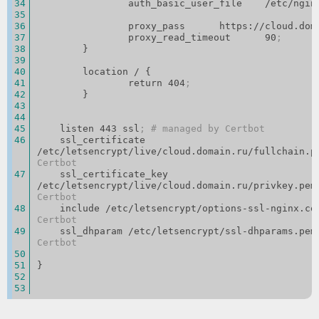
                auth_basic_user_file    /etc/
                proxy_pass      https://cloud.d
                proxy_read_timeout      90
;
        }
        location / {
                return 404
;
        }
    listen 443 ssl
; # managed by Certbot
    ssl_certificate 
/etc/letsencrypt/live/cloud.domain.ru/fullchain.p
Certbot
    ssl_certificate_key 
/etc/letsencrypt/live/cloud.domain.ru/privkey.pem
Certbot
    include /etc/letsencrypt/options-ssl-nginx.co
Certbot
    ssl_dhparam /etc/letsencrypt/ssl-dhparams.pem
Certbot
}