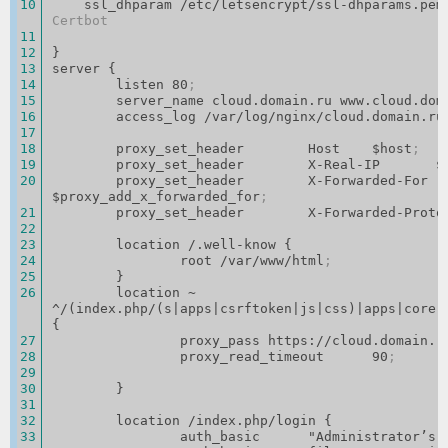
    ssl_dhparam /etc/letsencrypt/ssl-dhparams.pem
Certbot
}
server {
        listen 80
;
        server_name cloud.domain.ru www.cloud.do
        access_log /var/log/nginx/cloud.domain.
        proxy_set_header        Host    $host
;
        proxy_set_header        X-Real-IP      
        proxy_set_header        X-Forwarded-For 
$proxy_add_x_forwarded_for
;
        proxy_set_header        X-Forwarded-Pro
        location /.well-know {
                root /var/www/html
;
        }
        location ~ 
^/(index.php/(s|apps|csrftoken|js|css)|apps|core|p
{
                proxy_pass https://cloud.domain.r
                proxy_read_timeout      90
;
        }
        location /index.php/login {
                auth_basic      "Administrator’