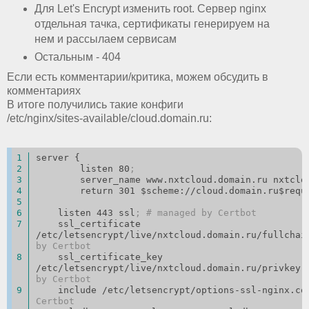
Для Let's Encrypt изменить root. Сервер nginx
отдельная тачка, сертификаты генерируем на
нем и рассылаем сервисам
Остальным - 404
Если есть комментарии/критика, можем обсудить в
комментариях
В итоге получились такие конфиги
/etc/nginx/sites-available/cloud.domain.ru:
server {
        listen 80
;
        server_name www.nxtcloud.domain.ru nxtc
        return 301 $scheme://cloud.domain.ru$req
    listen 443 ssl
; # managed by Certbot
    ssl_certificate 
/etc/letsencrypt/live/nxtcloud.domain.ru/fullchai
by Certbot
    ssl_certificate_key 
/etc/letsencrypt/live/nxtcloud.domain.ru/privkey.
by Certbot
    include /etc/letsencrypt/options-ssl-nginx.co
Certbot