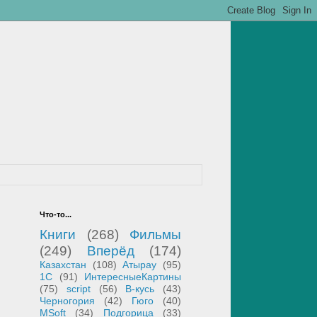
Что-то...
Книги
(268)
Фильмы
(249)
Вперёд
(174)
Казахстан
(108)
Атырау
(95)
1С
(91)
ИнтересныеКартины
(75)
script
(56)
В-кусь
(43)
Черногория
(42)
Гюго
(40)
MSoft
(34)
Подгорица
(33)