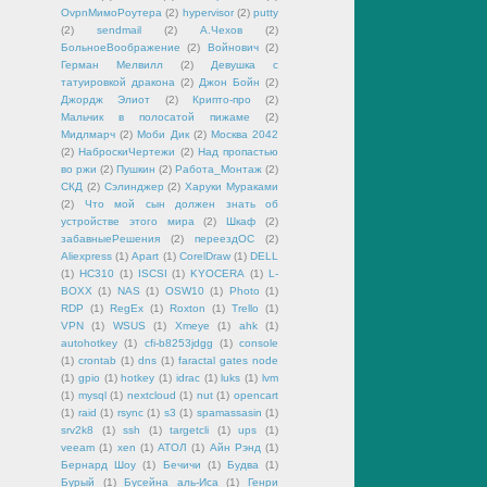
OvpnМимоРоутера
(2)
hypervisor
(2)
putty
(2)
sendmail
(2)
А.Чехов
(2)
БольноеВоображение
(2)
Войнович
(2)
Герман Мелвилл
(2)
Девушка с
татуировкой дракона
(2)
Джон Бойн
(2)
Джордж Элиот
(2)
Крипто-про
(2)
Мальчик в полосатой пижаме
(2)
Мидлмарч
(2)
Моби Дик
(2)
Москва 2042
(2)
НаброскиЧертежи
(2)
Над пропастью
во ржи
(2)
Пушкин
(2)
Работа_Монтаж
(2)
СКД
(2)
Сэлинджер
(2)
Харуки Мураками
(2)
Что мой сын должен знать об
устройстве этого мира
(2)
Шкаф
(2)
забавныеРешения
(2)
переездОС
(2)
Aliexpress
(1)
Apart
(1)
CorelDraw
(1)
DELL
(1)
HC310
(1)
ISCSI
(1)
KYOCERA
(1)
L-
BOXX
(1)
NAS
(1)
OSW10
(1)
Photo
(1)
RDP
(1)
RegEx
(1)
Roxton
(1)
Trello
(1)
VPN
(1)
WSUS
(1)
Xmeye
(1)
ahk
(1)
autohotkey
(1)
cfi-b8253jdgg
(1)
console
(1)
crontab
(1)
dns
(1)
faractal gates node
(1)
gpio
(1)
hotkey
(1)
idrac
(1)
luks
(1)
lvm
(1)
mysql
(1)
nextcloud
(1)
nut
(1)
opencart
(1)
raid
(1)
rsync
(1)
s3
(1)
spamassasin
(1)
srv2k8
(1)
ssh
(1)
targetcli
(1)
ups
(1)
veeam
(1)
xen
(1)
АТОЛ
(1)
Айн Рэнд
(1)
Бернард Шоу
(1)
Бечичи
(1)
Будва
(1)
Бурый
(1)
Бусейна аль-Иса
(1)
Генри