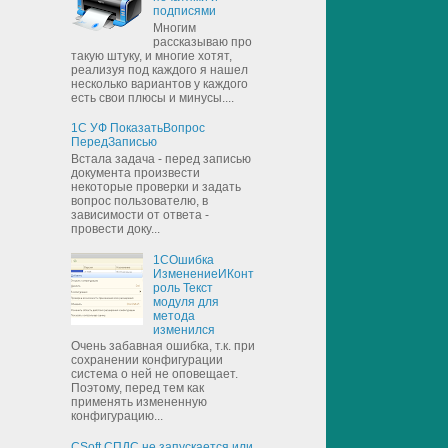
подписями
Многим
рассказываю про
такую штуку, и многие хотят,
реализуя под каждого я нашел
несколько вариантов у каждого
есть свои плюсы и минусы....
1С УФ ПоказатьВопрос
ПередЗаписью
Встала задача - перед записью
документа произвести
некоторые проверки и задать
вопрос пользователю, в
зависимости от ответа -
провести доку...
1СОшибка
ИзменениеИКонт
роль Текст
модуля для
метода
изменился
Очень забавная ошибка, т.к. при
сохранении конфигурации
система о ней не оповещает.
Поэтому, перед тем как
применять измененную
конфигурацию...
CSoft СПДС не запускается или