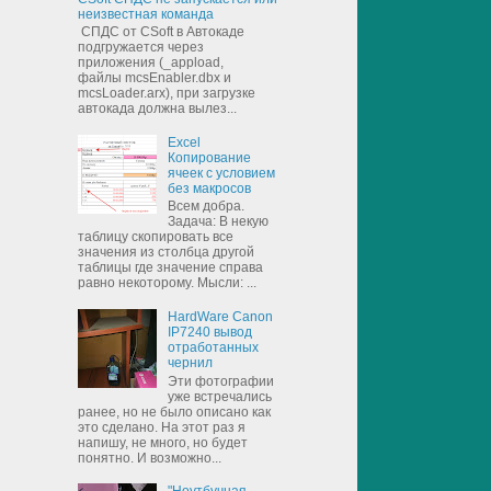
неизвестная команда
СПДС от CSoft в Автокаде
подгружается через
приложения (_appload,
файлы mcsEnabler.dbx и
mcsLoader.arx), при загрузке
автокада должна вылез...
Excel
Копирование
ячеек с условием
без макросов
Всем добра.
Задача: В некую
таблицу скопировать все
значения из столбца другой
таблицы где значение справа
равно некоторому. Мысли: ...
HardWare Canon
IP7240 вывод
отработанных
чернил
Эти фотографии
уже встречались
ранее, но не было описано как
это сделано. На этот раз я
напишу, не много, но будет
понятно. И возможно...