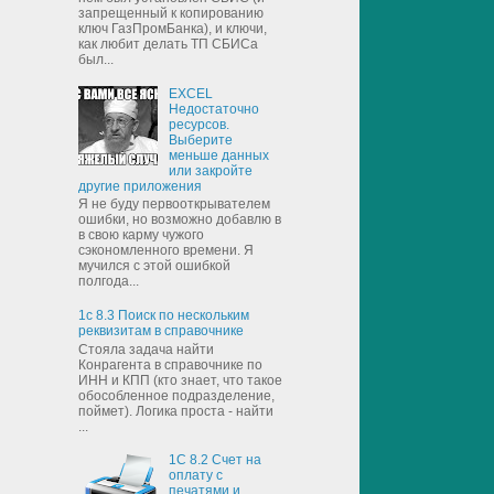
запрещенный к копированию
ключ ГазПромБанка), и ключи,
как любит делать ТП СБИСа
был...
EXCEL
Недостаточно
ресурсов.
Выберите
меньше данных
или закройте
другие приложения
Я не буду первооткрывателем
ошибки, но возможно добавлю в
в свою карму чужого
сэкономленного времени. Я
мучился с этой ошибкой
полгода...
1с 8.3 Поиск по нескольким
реквизитам в справочнике
Стояла задача найти
Конрагента в справочнике по
ИНН и КПП (кто знает, что такое
обособленное подразделение,
поймет). Логика проста - найти
...
1С 8.2 Счет на
оплату с
печатями и