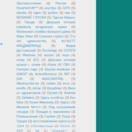
Противостояние
(6)
Россия
(6)
РукиНеИзЖ***
(6)
ноутбук
(6)
GPO
(5)
Samba
(5)
nginx
(5)
python
(5)
vba
(5)
ВЕЛИКИЙ ГЭТСБИ
(5)
Гарсиа Маркес
(5)
Города
(5)
Девушка которая
взрывала воздушные замки
(5)
Маленькая хозяйка большого дома
(5)
Марк Леви
(5)
Сильнее страха
(5)
Сто
лет одиночества
(5)
Ф.СКОТТ
ее
ФИЦДЖЕРАЛЬД
(5)
Федор
Достоевский
(5)
Exchange
(4)
OS7070
(4)
Windows
(4)
docker
(4)
ovpn
(4)
snmp
(4)
АТС
(4)
Девушка которая
играла с огнем
(4)
Игрок
(4)
ПВХ
(4)
Сентрал парк
(4)
Шолом-Алейхем
(4)
ЮМОР
(4)
ActiveDirectory
(3)
RPI
(3)
Soft
(3)
WebCSSHTML
(3)
WindowsServer
(3)
cobian
(3)
error
(3)
postfix
(3)
Актау
(3)
Брэдбери
(3)
Вино
из одуванчиков
(3)
Грузия
(3)
Жабляк
(3)
Забавно
(3)
Здесь и сейчас
(3)
Кен
Кизи
(3)
Колин Маккалоу
(3)
Ларгус
(3)
Мальчик Моттл
(3)
Над кукушкиным
гнездом
(3)
Поющие в терновнике
(3)
Размышления
(3)
Сербия
(3)
Театр
(3)
Турция
(3)
восстановление корпуса
(3)
1Q84
(2)
1СКонвертация
(2)
Chrome
(2)
DVR
(2)
Hik
(2)
Notepad++
(2)