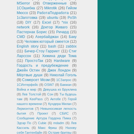
MSerror
(29)
Отверженные
(28)
1СОшибка
(27)
Mikrotik
(26)
Гийом
Мюссо
(23)
РаботаПодработа
(21)
1сЗаготовка
(19)
ubuntu
(19)
PoSh
(18)
DIY
(17)
Excel
(17)
*nix
(16)
network
(16)
Доктор Живаго
(15)
Пастернак Борис
(15)
Ричард
(15)
CMD
(14)
Азербайджан
(14)
Баку
(13)
Человек который смеется
(12)
English story
(11)
bash
(11)
zabbix
(11)
Бичер-Стоу Гарриет
(11)
Стиг
Ларссон
(11)
Хижина дяди Тома
(11)
ПростоТак
(10)
Hardware
(9)
Гордость и предубеждение
(9)
Джейн Остин
(9)
Джек Лондон
(9)
Мёртвые души
(9)
Николай Гоголь
(9)
Сомерсет Моэм
(9)
1СЗапрос
(8)
1СИнтерфейс
(8)
OSW7
(8)
Бакман
(8)
Война и мир
(8)
Девушка из Бруклина
(8)
Лев Толстой
(8)
Сон
(8)
Ты будешь
там
(8)
KeePass
(7)
Актобе
(7)
Герой
нашего времени
(7)
Кундера Милан
(7)
Лермонтов
(7)
Невыносимая легкость
бытия
(7)
Проект
(7)
СБИС
(7)
Сообщение Артура Гордона Пима
(7)
Эдгар По
(7)
Cubie
(6)
mdadm
(6)
Лев
Кассиль
(6)
Макс Фриш
(6)
Назову
себя Гантенбайн
(6)
Острие бритвы
(6)