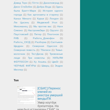
Дэвид Торо
(1)
Гётте
(1)
Даниловград
(1)
Джон Стейнбек
(1)
Добра Вода
(1)
Здесь
была Бритт-Мари
(1)
История одного
города
(1)
Как аргонавты в старину
(1)
Канаэ Минато
(1)
Курык
(1)
Лондон
(1)
Лю Цысинь
(1)
Медвежий Угол
(1)
Мексиканец
(1)
Мы против вас
(1)
Наги
Симэно
(1)
НастроимЗвук
(1)
Оруэлл
(1)
Паустовский
(1)
Питер
(1)
Платонов
(1)
РИБ
(1)
Работа_Домофон
(1)
Работа_СКУД
(1)
Разборка
(1)
Салтыков-
Щедрин
(1)
Северная Одиссея
(1)
Северная повесть
(1)
Тбилиси
(1)
Тевье-
молочник
(1)
ТестДиска
(1)
Тревожные
люди
(1)
Три новеллы
(1)
УИЛЬЯМ
ФЕРГЮСОН
(1)
Ху Аньянь
(1)
Цвейг
(1)
ЧЕРНЫЕ ФИГУРЫ
(1)
Шварц
(1)
Эндрю
Миллер
(1)
Топ
[СБИС] Перенос
ключей из
реестра умершей
винды/ПК
Умер ноутбук
бухгалтера. На
нем был установлен СБИС (и