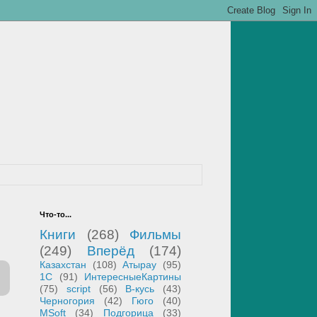
Что-то...
Книги
(268)
Фильмы
(249)
Вперёд
(174)
Казахстан
(108)
Атырау
(95)
1С
(91)
ИнтересныеКартины
(75)
script
(56)
В-кусь
(43)
Черногория
(42)
Гюго
(40)
MSoft
(34)
Подгорица
(33)