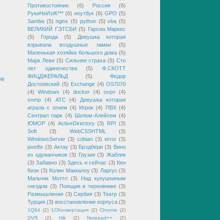
Противостояние
(6)
Россия
(6)
РукиНеИзЖ***
(6)
ноутбук
(6)
GPO
(5)
Samba
(5)
nginx
(5)
python
(5)
vba
(5)
ВЕЛИКИЙ ГЭТСБИ
(5)
Гарсиа Маркес
(5)
Города
(5)
Девушка которая
взрывала воздушные замки
(5)
Маленькая хозяйка большого дома
(5)
Марк Леви
(5)
Сильнее страха
(5)
Сто
лет одиночества
(5)
Ф.СКОТТ
ФИЦДЖЕРАЛЬД
(5)
Федор
ее
Достоевский
(5)
Exchange
(4)
OS7070
(4)
Windows
(4)
docker
(4)
ovpn
(4)
snmp
(4)
АТС
(4)
Девушка которая
играла с огнем
(4)
Игрок
(4)
ПВХ
(4)
Сентрал парк
(4)
Шолом-Алейхем
(4)
ЮМОР
(4)
ActiveDirectory
(3)
RPI
(3)
Soft
(3)
WebCSSHTML
(3)
WindowsServer
(3)
cobian
(3)
error
(3)
postfix
(3)
Актау
(3)
Брэдбери
(3)
Вино
из одуванчиков
(3)
Грузия
(3)
Жабляк
(3)
Забавно
(3)
Здесь и сейчас
(3)
Кен
Кизи
(3)
Колин Маккалоу
(3)
Ларгус
(3)
Мальчик Моттл
(3)
Над кукушкиным
гнездом
(3)
Поющие в терновнике
(3)
Размышления
(3)
Сербия
(3)
Театр
(3)
Турция
(3)
восстановление корпуса
(3)
1Q84
(2)
1СКонвертация
(2)
Chrome
(2)
DVR
(2)
Hik
(2)
Notepad++
(2)