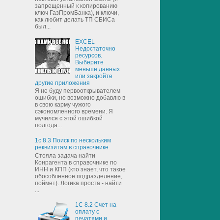
запрещенный к копированию
ключ ГазПромБанка), и ключи,
как любит делать ТП СБИСа
был...
EXCEL
Недостаточно
ресурсов.
Выберите
меньше данных
или закройте
другие приложения
Я не буду первооткрывателем
ошибки, но возможно добавлю в
в свою карму чужого
сэкономленного времени. Я
мучился с этой ошибкой
полгода...
1с 8.3 Поиск по нескольким
реквизитам в справочнике
Стояла задача найти
Конрагента в справочнике по
ИНН и КПП (кто знает, что такое
обособленное подразделение,
поймет). Логика проста - найти
...
1С 8.2 Счет на
оплату с
печатями и