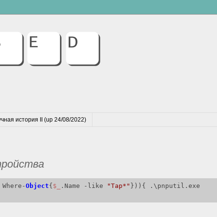
чная история II (up 24/08/2022)
тройства
 Where-
Object
{
$_
.Name -like 
"Tap*"
})){ .\pnputil.exe 