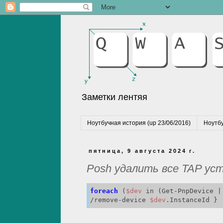
Заметки лентяя
Ноутбучная история (up 23/06/2016)
Ноутбу
пятница, 9 августа 2024 г.
Posh удалить все TAP ус
foreach
 (
$dev
 in (Get-PnpDevice |
/remove-device 
$dev
.InstanceId }