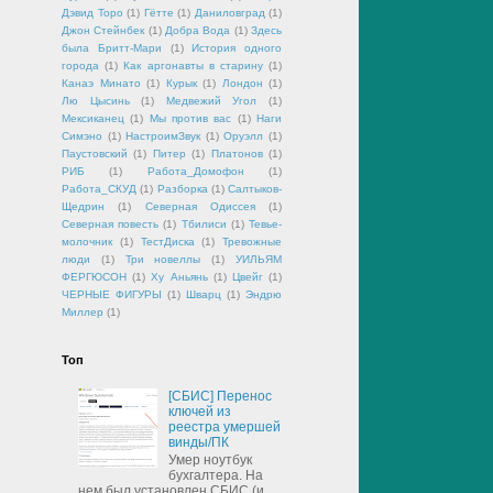
Дэвид Торо
(1)
Гётте
(1)
Даниловград
(1)
Джон Стейнбек
(1)
Добра Вода
(1)
Здесь
была Бритт-Мари
(1)
История одного
города
(1)
Как аргонавты в старину
(1)
Канаэ Минато
(1)
Курык
(1)
Лондон
(1)
Лю Цысинь
(1)
Медвежий Угол
(1)
Мексиканец
(1)
Мы против вас
(1)
Наги
Симэно
(1)
НастроимЗвук
(1)
Оруэлл
(1)
Паустовский
(1)
Питер
(1)
Платонов
(1)
РИБ
(1)
Работа_Домофон
(1)
Работа_СКУД
(1)
Разборка
(1)
Салтыков-
Щедрин
(1)
Северная Одиссея
(1)
Северная повесть
(1)
Тбилиси
(1)
Тевье-
молочник
(1)
ТестДиска
(1)
Тревожные
люди
(1)
Три новеллы
(1)
УИЛЬЯМ
ФЕРГЮСОН
(1)
Ху Аньянь
(1)
Цвейг
(1)
ЧЕРНЫЕ ФИГУРЫ
(1)
Шварц
(1)
Эндрю
Миллер
(1)
Топ
[СБИС] Перенос
ключей из
реестра умершей
винды/ПК
Умер ноутбук
бухгалтера. На
нем был установлен СБИС (и