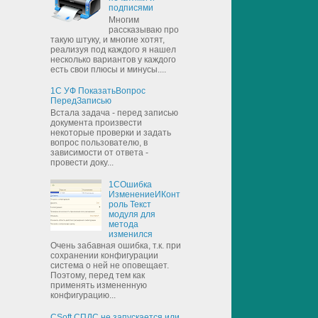
подписями
Многим
рассказываю про
такую штуку, и многие хотят,
реализуя под каждого я нашел
несколько вариантов у каждого
есть свои плюсы и минусы....
1С УФ ПоказатьВопрос
ПередЗаписью
Встала задача - перед записью
документа произвести
некоторые проверки и задать
вопрос пользователю, в
зависимости от ответа -
провести доку...
1СОшибка
ИзменениеИКонт
роль Текст
модуля для
метода
изменился
Очень забавная ошибка, т.к. при
сохранении конфигурации
система о ней не оповещает.
Поэтому, перед тем как
применять измененную
конфигурацию...
CSoft СПДС не запускается или