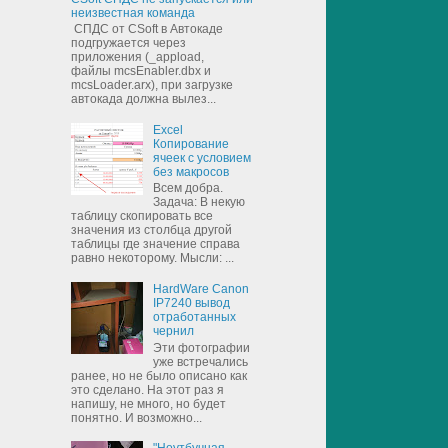
неизвестная команда
СПДС от CSoft в Автокаде
подгружается через
приложения (_appload,
файлы mcsEnabler.dbx и
mcsLoader.arx), при загрузке
автокада должна вылез...
Excel
Копирование
ячеек с условием
без макросов
Всем добра.
Задача: В некую
таблицу скопировать все
значения из столбца другой
таблицы где значение справа
равно некоторому. Мысли: ...
HardWare Canon
IP7240 вывод
отработанных
чернил
Эти фотографии
уже встречались
ранее, но не было описано как
это сделано. На этот раз я
напишу, не много, но будет
понятно. И возможно...