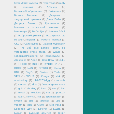
OvpnМимоРоутера
(2)
hypervisor
(2)
putty
(2)
sendmail
(2)
А.Чехов
(2)
БольноеВоображение
(2)
Войнович
(2)
Герман Мелвилл
(2)
Девушка с
татуировкой дракона
(2)
Джон Бойн
(2)
Джордж Элиот
(2)
Крипто-про
(2)
Мальчик в полосатой пижаме
(2)
Мидлмарч
(2)
Моби Дик
(2)
Москва 2042
(2)
НаброскиЧертежи
(2)
Над пропастью
во ржи
(2)
Пушкин
(2)
Работа_Монтаж
(2)
СКД
(2)
Сэлинджер
(2)
Харуки Мураками
(2)
Что мой сын должен знать об
устройстве этого мира
(2)
Шкаф
(2)
забавныеРешения
(2)
переездОС
(2)
Aliexpress
(1)
Apart
(1)
CorelDraw
(1)
DELL
(1)
HC310
(1)
ISCSI
(1)
KYOCERA
(1)
L-
BOXX
(1)
NAS
(1)
OSW10
(1)
Photo
(1)
RDP
(1)
RegEx
(1)
Roxton
(1)
Trello
(1)
VPN
(1)
WSUS
(1)
Xmeye
(1)
ahk
(1)
autohotkey
(1)
cfi-b8253jdgg
(1)
console
(1)
crontab
(1)
dns
(1)
faractal gates node
(1)
gpio
(1)
hotkey
(1)
idrac
(1)
luks
(1)
lvm
(1)
mysql
(1)
nextcloud
(1)
nut
(1)
opencart
(1)
raid
(1)
rsync
(1)
s3
(1)
spamassasin
(1)
srv2k8
(1)
ssh
(1)
targetcli
(1)
ups
(1)
veeam
(1)
xen
(1)
АТОЛ
(1)
Айн Рэнд
(1)
Бернард Шоу
(1)
Бечичи
(1)
Будва
(1)
Бурый
(1)
Бусейна аль-Иса
(1)
Генри