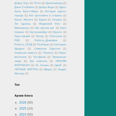
Дэвид Торо
(1)
Гётте
(1)
Даниловград
(1)
Джон Стейнбек
(1)
Добра Вода
(1)
Здесь
была Бритт-Мари
(1)
История одного
города
(1)
Как аргонавты в старину
(1)
Канаэ Минато
(1)
Курык
(1)
Лондон
(1)
Лю Цысинь
(1)
Медвежий Угол
(1)
Мексиканец
(1)
Мы против вас
(1)
Наги
Симэно
(1)
НастроимЗвук
(1)
Оруэлл
(1)
Паустовский
(1)
Питер
(1)
Платонов
(1)
РИБ
(1)
Работа_Домофон
(1)
Работа_СКУД
(1)
Разборка
(1)
Салтыков-
Щедрин
(1)
Северная Одиссея
(1)
Северная повесть
(1)
Тбилиси
(1)
Тевье-
молочник
(1)
ТестДиска
(1)
Тревожные
люди
(1)
Три новеллы
(1)
УИЛЬЯМ
ФЕРГЮСОН
(1)
Ху Аньянь
(1)
Цвейг
(1)
ЧЕРНЫЕ ФИГУРЫ
(1)
Шварц
(1)
Эндрю
Миллер
(1)
Топ
Архив блога
►
2026
(50)
►
2025
(14)
►
2024
(50)