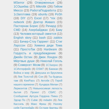
MSerror
(29)
Отверженные
(28)
1СОшибка
(27)
Mikrotik
(26)
Гийом
Мюссо
(23)
РаботаПодработа
(21)
1сЗаготовка
(19)
ubuntu
(19)
PoSh
(18)
DIY
(17)
Excel
(17)
*nix
(16)
network
(16)
Доктор Живаго
(15)
Пастернак Борис
(15)
Ричард
(15)
CMD
(14)
Азербайджан
(14)
Баку
(13)
Человек который смеется
(12)
English story
(11)
bash
(11)
zabbix
(11)
Бичер-Стоу Гарриет
(11)
Стиг
Ларссон
(11)
Хижина дяди Тома
(11)
ПростоТак
(10)
Hardware
(9)
Гордость и предубеждение
(9)
Джейн Остин
(9)
Джек Лондон
(9)
Мёртвые души
(9)
Николай Гоголь
(9)
Сомерсет Моэм
(9)
1СЗапрос
(8)
1СИнтерфейс
(8)
OSW7
(8)
Бакман
(8)
Война и мир
(8)
Девушка из Бруклина
(8)
Лев Толстой
(8)
Сон
(8)
Ты будешь
там
(8)
KeePass
(7)
Актобе
(7)
Герой
нашего времени
(7)
Кундера Милан
(7)
Лермонтов
(7)
Невыносимая легкость
бытия
(7)
Проект
(7)
СБИС
(7)
Сообщение Артура Гордона Пима
(7)
Эдгар По
(7)
Cubie
(6)
mdadm
(6)
Лев
Кассиль
(6)
Макс Фриш
(6)
Назову
себя Гантенбайн
(6)
Острие бритвы
(6)