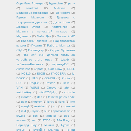
OvpnМимоРоутера
(2)
hypervisor
(2)
putty
(2)
sendmail
(2)
А.Чехов
(2)
БольноеВоображение
(2)
Войнович
(2)
Герман Мелвилл
(2)
Девушка с
татуировкой дракона
(2)
Джон Бойн
(2)
Джордж Элиот
(2)
Крипто-про
(2)
Мальчик в полосатой пижаме
(2)
Мидлмарч
(2)
Моби Дик
(2)
Москва 2042
(2)
НаброскиЧертежи
(2)
Над пропастью
во ржи
(2)
Пушкин
(2)
Работа_Монтаж
(2)
СКД
(2)
Сэлинджер
(2)
Харуки Мураками
(2)
Что мой сын должен знать об
устройстве этого мира
(2)
Шкаф
(2)
забавныеРешения
(2)
переездОС
(2)
Aliexpress
(1)
Apart
(1)
CorelDraw
(1)
DELL
(1)
HC310
(1)
ISCSI
(1)
KYOCERA
(1)
L-
BOXX
(1)
NAS
(1)
OSW10
(1)
Photo
(1)
RDP
(1)
RegEx
(1)
Roxton
(1)
Trello
(1)
VPN
(1)
WSUS
(1)
Xmeye
(1)
ahk
(1)
autohotkey
(1)
cfi-b8253jdgg
(1)
console
(1)
crontab
(1)
dns
(1)
faractal gates node
(1)
gpio
(1)
hotkey
(1)
idrac
(1)
luks
(1)
lvm
(1)
mysql
(1)
nextcloud
(1)
nut
(1)
opencart
(1)
raid
(1)
rsync
(1)
s3
(1)
spamassasin
(1)
srv2k8
(1)
ssh
(1)
targetcli
(1)
ups
(1)
veeam
(1)
xen
(1)
АТОЛ
(1)
Айн Рэнд
(1)
Бернард Шоу
(1)
Бечичи
(1)
Будва
(1)
Бурый
(1)
Бусейна аль-Иса
(1)
Генри