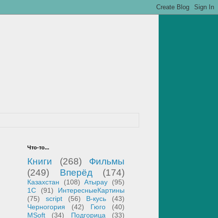
Что-то...
Книги
(268)
Фильмы
(249)
Вперёд
(174)
Казахстан
(108)
Атырау
(95)
1С
(91)
ИнтересныеКартины
(75)
script
(56)
В-кусь
(43)
Черногория
(42)
Гюго
(40)
MSoft
(34)
Подгорица
(33)