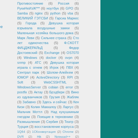
Противостояние
(6)
Россия
(6)
РукиНеИзЖ***
(6)
ноутбук
(6)
GPO
(5)
Samba
(5)
nginx
(5)
python
(5)
vba
(5)
ВЕЛИКИЙ ГЭТСБИ
(5)
Гарсиа Маркес
(5)
Города
(5)
Девушка которая
ее
взрывала воздушные замки
(5)
Маленькая хозяйка большого дома
(5)
Марк Леви
(5)
Сильнее страха
(5)
Сто
лет одиночества
(5)
Ф.СКОТТ
ФИЦДЖЕРАЛЬД
(5)
Федор
Достоевский
(5)
Exchange
(4)
OS7070
(4)
Windows
(4)
docker
(4)
ovpn
(4)
snmp
(4)
АТС
(4)
Девушка которая
играла с огнем
(4)
Игрок
(4)
ПВХ
(4)
Сентрал парк
(4)
Шолом-Алейхем
(4)
ЮМОР
(4)
ActiveDirectory
(3)
RPI
(3)
Soft
(3)
WebCSSHTML
(3)
WindowsServer
(3)
cobian
(3)
error
(3)
postfix
(3)
Актау
(3)
Брэдбери
(3)
Вино
из одуванчиков
(3)
Грузия
(3)
Жабляк
(3)
Забавно
(3)
Здесь и сейчас
(3)
Кен
Кизи
(3)
Колин Маккалоу
(3)
Ларгус
(3)
Мальчик Моттл
(3)
Над кукушкиным
гнездом
(3)
Поющие в терновнике
(3)
Размышления
(3)
Сербия
(3)
Театр
(3)
Турция
(3)
восстановление корпуса
(3)
1Q84
(2)
1СКонвертация
(2)
Chrome
(2)
DVR
(2)
Hik
(2)
Notepad++
(2)