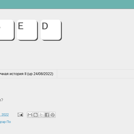
чная история II (up 24/08/2022)
м?
, 2022
дгар По