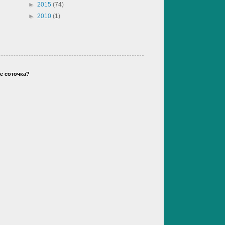
►
2015
(74)
►
2010
(1)
е соточка?