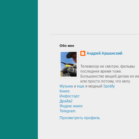
Обо мне
Андрей Аршанский
Телевизор не смотрю, фильмы
последнее время тоже.
Большинство вещей делаю из и
или просто потому, что могу.
Музыка
и
еще
и модный
Spotify
Книги
Инфостарт
Драйв2
Яндекс книги
Telegram
Просмотреть профиль