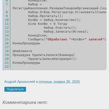
	КонецЕсли;
	Набор = 
РегистрыНакопления.РезервыТоваровОрганизаций.Созд
	Набор.Отбор.Регистратор.Установить(Ссылка
	Набор.Прочитать();	
	КолВо = Набор.Количество();
	Если КолВо > 0 Тогда
		Набор.Очистить();
		Набор.Записать(Истина);
	КонецЕсли;	
	Сообщить(
"Обработано "
+КолВо+
" записей"
);
КонецПроцедуры
&НаКлиенте
Процедура УдалитьЗаписи(Команда)
	УдалитьЗаписиНаСервере();
КонецПроцедуры
Андрей Аршанский
в
пятница, января 30, 2026
Поделиться
Комментариев нет: