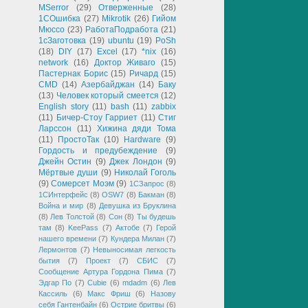
MSerror
(29)
Отверженные
(28)
1СОшибка
(27)
Mikrotik
(26)
Гийом
Мюссо
(23)
РаботаПодработа
(21)
1сЗаготовка
(19)
ubuntu
(19)
PoSh
(18)
DIY
(17)
Excel
(17)
*nix
(16)
network
(16)
Доктор Живаго
(15)
Пастернак Борис
(15)
Ричард
(15)
CMD
(14)
Азербайджан
(14)
Баку
(13)
Человек который смеется
(12)
English story
(11)
bash
(11)
zabbix
(11)
Бичер-Стоу Гарриет
(11)
Стиг
Ларссон
(11)
Хижина дяди Тома
(11)
ПростоТак
(10)
Hardware
(9)
Гордость и предубеждение
(9)
Джейн Остин
(9)
Джек Лондон
(9)
Мёртвые души
(9)
Николай Гоголь
(9)
Сомерсет Моэм
(9)
1СЗапрос
(8)
1СИнтерфейс
(8)
OSW7
(8)
Бакман
(8)
Война и мир
(8)
Девушка из Бруклина
(8)
Лев Толстой
(8)
Сон
(8)
Ты будешь
там
(8)
KeePass
(7)
Актобе
(7)
Герой
нашего времени
(7)
Кундера Милан
(7)
Лермонтов
(7)
Невыносимая легкость
бытия
(7)
Проект
(7)
СБИС
(7)
Сообщение Артура Гордона Пима
(7)
Эдгар По
(7)
Cubie
(6)
mdadm
(6)
Лев
Кассиль
(6)
Макс Фриш
(6)
Назову
себя Гантенбайн
(6)
Острие бритвы
(6)