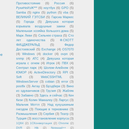
Противостояние
(6)
Россия
(6)
РукиНеИзЖ***
(6)
ноутбук
(6)
GPO
(5)
Samba
(5)
nginx
(5)
python
(5)
vba
(5)
ВЕЛИКИЙ ГЭТСБИ
(5)
Гарсиа Маркес
(5)
Города
(5)
Девушка которая
взрывала воздушные замки
(5)
Маленькая хозяйка большого дома
(5)
Марк Леви
(5)
Сильнее страха
(5)
Сто
лет одиночества
(5)
Ф.СКОТТ
ФИЦДЖЕРАЛЬД
(5)
Федор
Достоевский
(5)
Exchange
(4)
OS7070
(4)
Windows
(4)
docker
(4)
ovpn
(4)
ее
snmp
(4)
АТС
(4)
Девушка которая
играла с огнем
(4)
Игрок
(4)
ПВХ
(4)
Сентрал парк
(4)
Шолом-Алейхем
(4)
ЮМОР
(4)
ActiveDirectory
(3)
RPI
(3)
Soft
(3)
WebCSSHTML
(3)
WindowsServer
(3)
cobian
(3)
error
(3)
postfix
(3)
Актау
(3)
Брэдбери
(3)
Вино
из одуванчиков
(3)
Грузия
(3)
Жабляк
(3)
Забавно
(3)
Здесь и сейчас
(3)
Кен
Кизи
(3)
Колин Маккалоу
(3)
Ларгус
(3)
Мальчик Моттл
(3)
Над кукушкиным
гнездом
(3)
Поющие в терновнике
(3)
Размышления
(3)
Сербия
(3)
Театр
(3)
Турция
(3)
восстановление корпуса
(3)
1Q84
(2)
1СКонвертация
(2)
Chrome
(2)
DVR
(2)
Hik
(2)
Notepad++
(2)