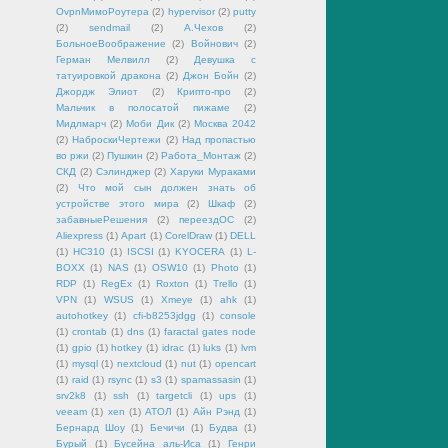
OvpnМимоРоутера
(2)
hypervisor
(2)
putty
(2)
sendmail
(2)
А.Чехов
(2)
БольноеВоображение
(2)
Войнович
(2)
Герман Мелвилл
(2)
Девушка с
татуировкой дракона
(2)
Джон Бойн
(2)
Джордж Элиот
(2)
Крипто-про
(2)
Мальчик в полосатой пижаме
(2)
Мидлмарч
(2)
Моби Дик
(2)
Москва 2042
(2)
НаброскиЧертежи
(2)
Над пропастью
во ржи
(2)
Пушкин
(2)
Работа_Монтаж
(2)
СКД
(2)
Сэлинджер
(2)
Харуки Мураками
(2)
Что мой сын должен знать об
устройстве этого мира
(2)
Шкаф
(2)
забавныеРешения
(2)
переездОС
(2)
Aliexpress
(1)
Apart
(1)
CorelDraw
(1)
DELL
(1)
HC310
(1)
ISCSI
(1)
KYOCERA
(1)
L-
BOXX
(1)
NAS
(1)
OSW10
(1)
Photo
(1)
RDP
(1)
RegEx
(1)
Roxton
(1)
Trello
(1)
VPN
(1)
WSUS
(1)
Xmeye
(1)
ahk
(1)
autohotkey
(1)
cfi-b8253jdgg
(1)
console
(1)
crontab
(1)
dns
(1)
faractal gates node
(1)
gpio
(1)
hotkey
(1)
idrac
(1)
luks
(1)
lvm
(1)
mysql
(1)
nextcloud
(1)
nut
(1)
opencart
(1)
raid
(1)
rsync
(1)
s3
(1)
spamassasin
(1)
srv2k8
(1)
ssh
(1)
targetcli
(1)
ups
(1)
veeam
(1)
xen
(1)
АТОЛ
(1)
Айн Рэнд
(1)
Бернард Шоу
(1)
Бечичи
(1)
Будва
(1)
Бурый
(1)
Бусейна аль-Иса
(1)
Генри