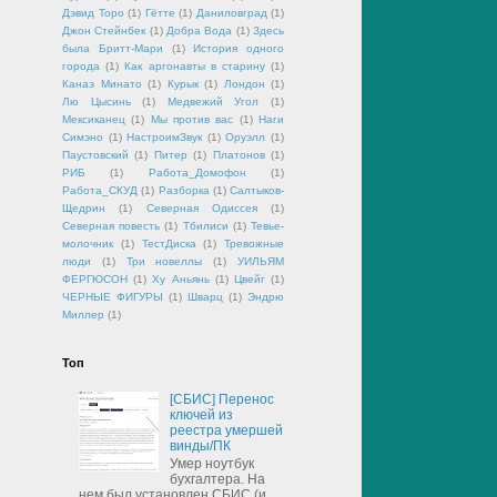
Дэвид Торо
(1)
Гётте
(1)
Даниловград
(1)
Джон Стейнбек
(1)
Добра Вода
(1)
Здесь
была Бритт-Мари
(1)
История одного
города
(1)
Как аргонавты в старину
(1)
Канаэ Минато
(1)
Курык
(1)
Лондон
(1)
Лю Цысинь
(1)
Медвежий Угол
(1)
Мексиканец
(1)
Мы против вас
(1)
Наги
Симэно
(1)
НастроимЗвук
(1)
Оруэлл
(1)
Паустовский
(1)
Питер
(1)
Платонов
(1)
РИБ
(1)
Работа_Домофон
(1)
Работа_СКУД
(1)
Разборка
(1)
Салтыков-
Щедрин
(1)
Северная Одиссея
(1)
Северная повесть
(1)
Тбилиси
(1)
Тевье-
молочник
(1)
ТестДиска
(1)
Тревожные
люди
(1)
Три новеллы
(1)
УИЛЬЯМ
ФЕРГЮСОН
(1)
Ху Аньянь
(1)
Цвейг
(1)
ЧЕРНЫЕ ФИГУРЫ
(1)
Шварц
(1)
Эндрю
Миллер
(1)
Топ
[СБИС] Перенос
ключей из
реестра умершей
винды/ПК
Умер ноутбук
бухгалтера. На
нем был установлен СБИС (и