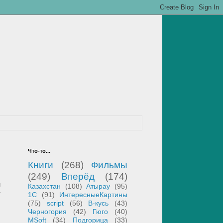
Что-то...
Книги
(268)
Фильмы
(249)
Вперёд
(174)
й
Казахстан
(108)
Атырау
(95)
т
1С
(91)
ИнтересныеКартины
(75)
script
(56)
В-кусь
(43)
Черногория
(42)
Гюго
(40)
MSoft
(34)
Подгорица
(33)