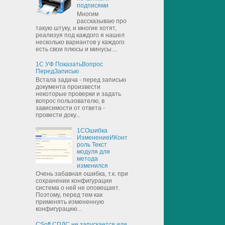
подписями
Многим
рассказываю про
такую штуку, и многие хотят,
реализуя под каждого я нашел
несколько вариантов у каждого
есть свои плюсы и минусы....
1С УФ ПоказатьВопрос
ПередЗаписью
Встала задача - перед записью
документа произвести
некоторые проверки и задать
вопрос пользователю, в
зависимости от ответа -
провести доку...
1СОшибка
ИзменениеИКонт
роль Текст
модуля для
метода
изменился
Очень забавная ошибка, т.к. при
сохранении конфигурации
система о ней не оповещает.
Поэтому, перед тем как
применять измененную
конфигурацию...
CSoft СПДС не запускается или