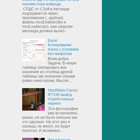
неизвестная команда
СПДС от CSoft в Автокаде
подгружается через
приложения (_appload,
файлы mcsEnabler.dbx и
mcsLoader.arx), при загрузке
автокада должна вылез...
Excel
Копирование
ячеек с условием
без макросов
Всем добра.
Задача: В некую
таблицу скопировать все
значения из столбца другой
таблицы где значение справа
равно некоторому. Мысли: ...
HardWare Canon
IP7240 вывод
отработанных
чернил
Эти фотографии
уже встречались
ранее, но не было описано как
это сделано. На этот раз я
напишу, не много, но будет
понятно. И возможно...