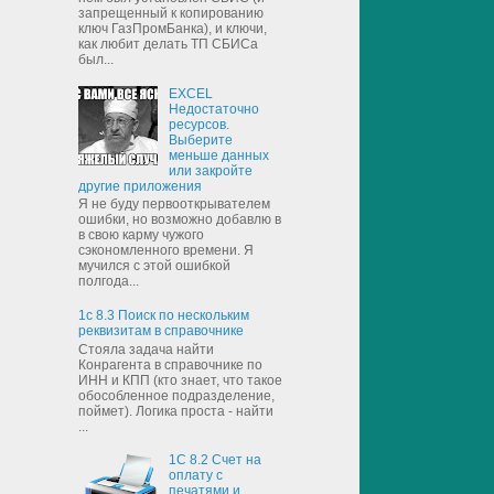
запрещенный к копированию
ключ ГазПромБанка), и ключи,
как любит делать ТП СБИСа
был...
EXCEL
Недостаточно
ресурсов.
Выберите
меньше данных
или закройте
другие приложения
Я не буду первооткрывателем
ошибки, но возможно добавлю в
в свою карму чужого
сэкономленного времени. Я
мучился с этой ошибкой
полгода...
1с 8.3 Поиск по нескольким
реквизитам в справочнике
Стояла задача найти
Конрагента в справочнике по
ИНН и КПП (кто знает, что такое
обособленное подразделение,
поймет). Логика проста - найти
...
1С 8.2 Счет на
оплату с
печатями и